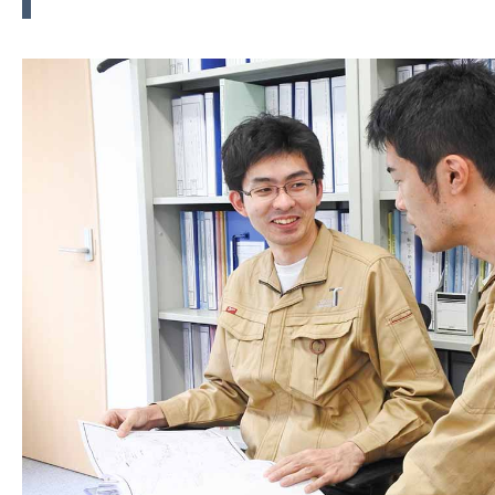
内業
08:30〜
(データ整理・解析
た図面の作成など)
12:00〜
昼食
13:00〜
午前中の内業の続
17:30
退社