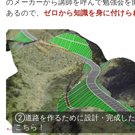
のメーカーから講師を呼んで勉強会を
あるので、
ゼロから知識を身に付けら
17:30
退社
③道路ができる前の現状データ