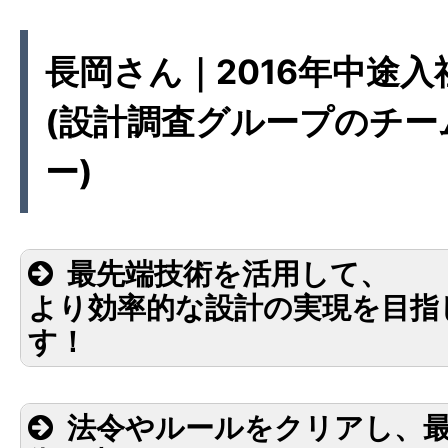
現場に調査に行く
13:00〜
(エリア：主に下関
長岡さん｜2016年中途入
方から南の方まで)
(設計調査グループのチー
15:00〜
会社に戻って、図面
ー)
17:30
退社
最先端技術を活用して、
より効率的な設計の実現を目指
す！
法令やルールをクリアし、