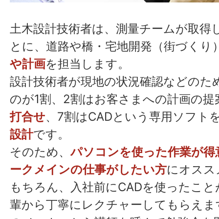
メールチェック
08:30〜
土木設計技術者は、測量チームが取得
現場で使う道具の
とに、道路や橋・宅地開発（街づくり
や計画
を担当します。
09:00〜
現場で車で移動
設計技術者が現地の状況確認などのた
10:00〜
現場作業
のが1割、2割はお客さまへの計画の提
打合せ
、7割はCADという専用ソフト
12:00〜
昼食
設計
です。
そのため、
パソコンを使った作業が得
13:00〜
現場作業の続き
ークメインの仕事がしたい方
にオスス
16:00〜
会社へ移動
もちろん、入社前にCADを使ったこと
輩から丁寧にレクチャーしてもらえま
17:00〜
データ整理