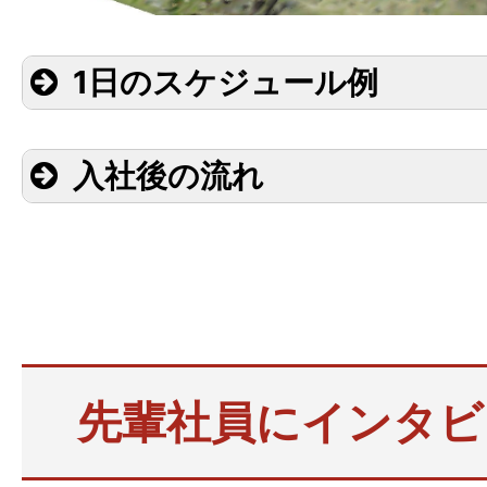
1日のスケジュール例
始業、メールチェッ
入社後の流れ
08:30〜
定をチェック
設計グループが図面
社内協議
10:00〜
(作成した図面内容
作業工程の打ち合わ
先輩社員にインタビ
12:00〜
昼食