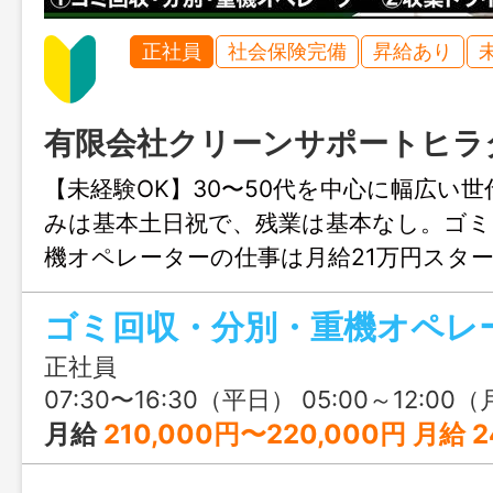
正社員
社会保険完備
昇給あり
有限会社クリーンサポートヒラ
【未経験OK】30〜50代を中心に幅広い
みは基本土日祝で、残業は基本なし。ゴミ
機オペレーターの仕事は月給21万円スタ
バーは月給25万円スタート！独自の評価
ゴミ回収・分別・重機オペレ
アップできるから、プライベートと両立
入を得たい方にピッタリ♪
正社員
07:30〜16:30（平日） 05:00～12:00（月1回程度の土曜祝日出勤時） ※フレックスタイム制度あり
月給
210,000円〜220,000円 月給 240,000円〜267,000円（重機経験