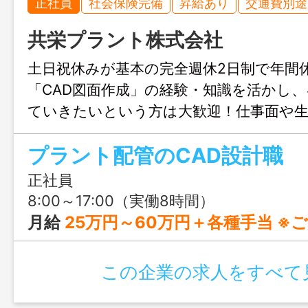
正社員
社会保険完備
昇給あり
交通費別途
共栄プラント株式会社
土日祝休みが基本の完全週休2日制で年間休
「CAD図面作成」の経験・知識を活かし、
ていきたいという方は大歓迎！仕事面や
問・不安がある人ほど、ぜひ見て欲しい
プラント配管のCAD設計職
正社員
8:00～17:00（実働8時間）
月給
25万円～60万円＋各種手当 ※ご経験や成長意欲、前職給与等を考慮の上決定させていただきます。 ★実務経験5年で「月給4
この企業の求人をすべて