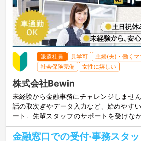
派遣社員
見学可
主婦(夫)・働く
社会保険完備
女性に嬉しい
株式会社Bewin
未経験から金融事務にチャレンジしませ
話の取次ぎやデータ入力など、始めやす
ート。先輩スタッフのサポートを受けな
窓口対応を覚えられます。お問合せのみ
⾦融窓⼝での受付‧事務スタッ
じょぶる山口までお気軽にご連絡くださ