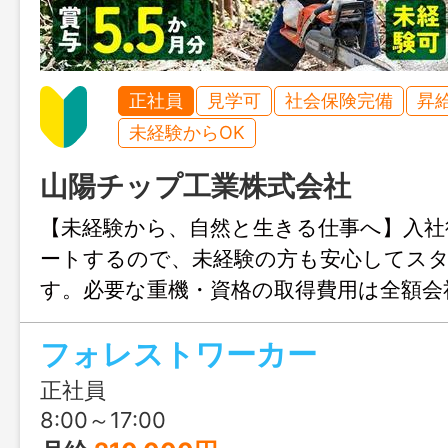
正社員
見学可
社会保険完備
昇
未経験からOK
山陽チップ工業株式会社
【未経験から、自然と生きる仕事へ】入社
ートするので、未経験の方も安心してス
す。必要な重機・資格の取得費用は全額会
給があり、賞与は過去7年連続5.5ヶ月分
フォレストワーカー
績あり！年収600万円以上も目指せる環
♪
正社員
8:00～17:00