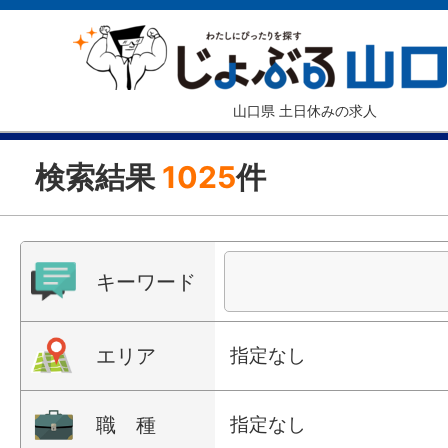
山口県 土日休みの求人
検索結果
1025
件
キーワード
エリア
指定なし
職 種
指定なし