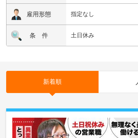
雇用形態
指定なし
条 件
土日休み
新着順