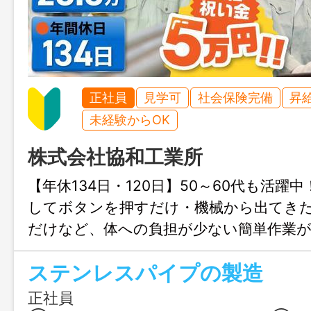
正社員
見学可
社会保険完備
昇
未経験からOK
株式会社協和工業所
【年休134日・120日】50～60代も活躍
してボタンを押すだけ・機械から出てき
だけなど、体への負担が少ない簡単作業
職場見学も可能なため、未経験で工場勤務
ステンレスパイプの製造
らないという方も、安心してご応募いた
に、入社祝い金5万円進呈！
正社員