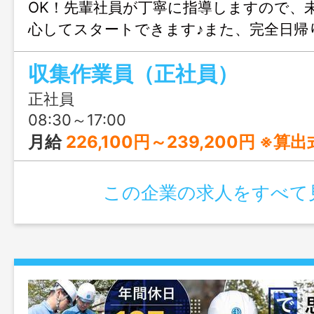
OK！先輩社員が丁寧に指導しますので、
心してスタートできます♪また、完全日帰
し、実働7時間で、無理なく長く働ける環
収集作業員（正社員）
す◎
正社員
08:30～17:00
月給
226,100円～239,200円 ※算出式：日給 8,250円～8,500円×月24.4日稼働の場合 ※固定手当（携帯手当・職務手
この企業の求人をすべて