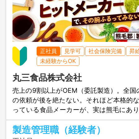
正社員
見学可
社会保険完備
昇
未経験からOK
丸三食品株式会社
売上の9割以上がOEM（委託製造）。全国
の依頼が後を絶たない。それほど本格的
っている食品メーカーが、実は熊毛にあ
ちで生み出した商品が全国の店頭に並ぶ
製造管理職（経験者）
らの食品づくりにチャレンジしてみませ