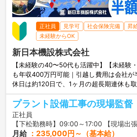
正社員
見学可
社会保険完備
昇
未経験からOK
新日本機設株式会社
【未経験の40〜50代も活躍中】【未経験
も年収400万円可能｜引越し費用は会社が
休日は約120日で、1ヶ月の超長期連休も
休の勤務サイクルで、メリハリある働き
プラント設備工事の現場監督
全国各地を飛びまわることができるので
方には特におすすめですよ♬
正社員
【下松勤務時】09:00～17:00 【現場出張時】
月給
：235,000円～（基本給） ▼別途支給 住宅手当：20,000円／月 ※賃貸住宅の世帯主の方に支給 出張手当：3,500円／日 × 25〜26日（月平均支給金額：87,500円） 現場への行き帰りの運転