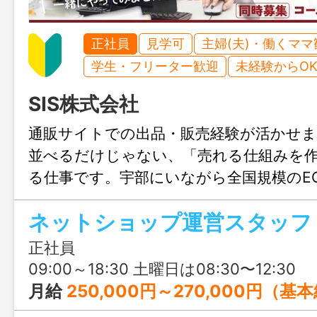
正社員
見学可
主婦(夫)・働くママ
学生・フリーター歓迎
未経験からO
SIS株式会社
通販サイトでの出品・販売経験が活かせ
並べるだけじゃない、「売れる仕組みを
る仕事です。宇部にいながら全国規模のE
われるので、将来はリーダーとしてキャ
ネットショップ運営スタッフ
きたい方にもぴったりです。
正社員
09:00～18:30 土曜日は08:30〜12:30
月給
250,000円～270,000円（基