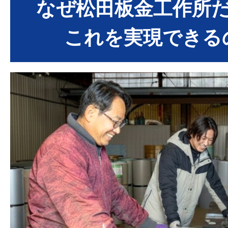
い
なぜ松田板金工作所
・冬：室内の熱を跳ね返して外
これを実現できる
適な室内環境と省エネを同時に実現す