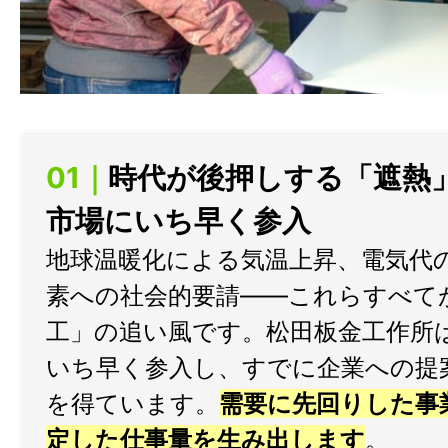
01｜
時代が後押しする「遮熱
市場にいち早く参入
地球温暖化による気温上昇、電気代
素への社会的要請——これらすべて
工」の追い風です。松田板金工作所
いち早く参入し、すでに企業への提
を得ています。
需要に先回りした事
定した仕事量を生み出します
。