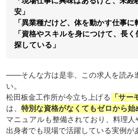
「現場仕事に興味はあるけど、未経
松田板金工作所
安」
「異業種だけど、体を動かす仕事に
「資格やスキルを身につけて、長く
探している」
採用窓口
（企業直
0833-9
——そんな方は是非、この求人を読み
0354
い。
松田板金工作所が今立ち上げる
「サー
タップで発信しま
は、
特別な資格がなくてもゼロから始
マニュアルも整備されており、料理人
出身者でも現場で活躍している実例が