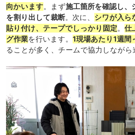
向かいます
。まず
施工箇所を確認し、
を割り出して裁断
。次に、
シワが入ら
貼り付け、テープでしっかり固定
。
仕
グ作業
を行います。
1現場あたり1週間
ることが多く、チームで協力しながら