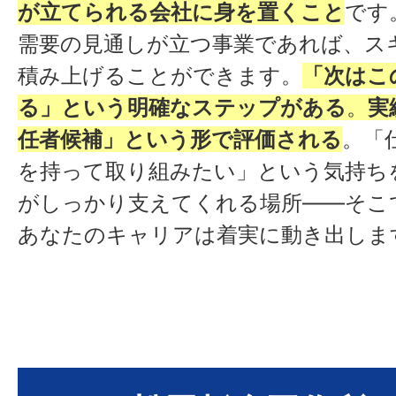
プし、電気代を節約
が立てられる会社に身を置くこと
です
・
長持ち
：高品質素材使用で、
需要の見通しが立つ事業であれば、ス
続きます
積み上げることができます。
「次はこ
る」という明確なステップがある
。
実
任者候補」という形で評価される
。「
を持って取り組みたい」という気持ち
がしっかり支えてくれる場所——そこ
あなたのキャリアは着実に動き出しま
・高純度99%以上のアルミ箔が
器具からの「輻射熱」を鏡のよ
熱が入りにくくする
・夏：外からの熱を跳ね返して