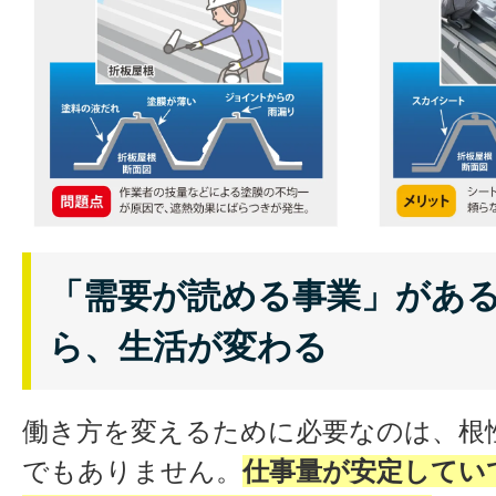
「需要が読める事業」があ
・
夏の効果
：太陽からの輻射熱9
ら、生活が変わる
し、室内温度の上昇を大幅に抑
・
冬の効果
：室内の暖かい空気
ず、保温効果を発揮
働き方を変えるために必要なのは、根
・
省エネ効果
：エアコンや暖房
でもありません。
仕事量が安定してい