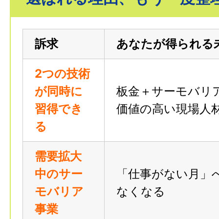
訴求
あなたが得られる
2つの技術
が同時に
板金＋サーモバリ
習得でき
価値の高い現場人
る
需要拡大
中のサー
「仕事がない月」
モバリア
なくなる
事業