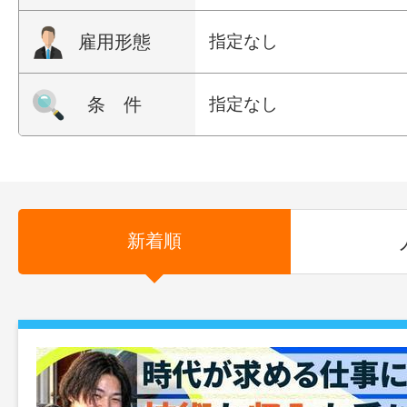
雇用形態
指定なし
条 件
指定なし
新着順