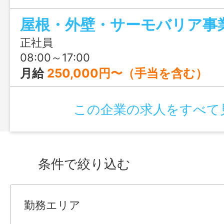
からでもスタートでき、将来は現場を任
ェッショナルへの道が開かれています。
っていてよかった」と心から思える毎日
正社員
ださい。
08:00～17:00
月給
250,000円〜（手当を含む） 【給与詳細】 日給：11,000円
この企業の求人をすべて
条件で絞り込む
勤務エリア