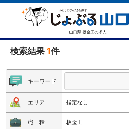
山口県 板金工の求人
検索結果
1
件
キーワード
エリア
指定なし
職 種
板金工