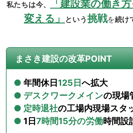
「建設業の働き方
私たちは今、
変える」
挑戦
という
を
続け
まさき建設の改革POINT
●
年間休日
125日
へ拡大
● デスクワークメイン
の現場
● 定時退社
の工場内現場スタ
●
1日
7時間15分の労働
時間設