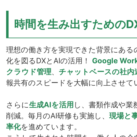
時間を生み出すためのDX
理想の働き方を実現できた背景にある
化を図るDXとAIの活用！
Google Wo
クラウド管理
、
チャットベースの社内
報共有のスピードを大幅に向上させて
さらに
生成AIを活用
し、書類作成や業
削減。毎月のAI研修も実施し、
現場と
率化
を進めています。