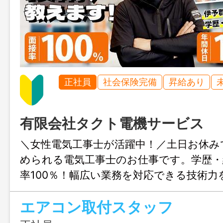
正社員
社会保険完備
昇給あり
有限会社タクト電機サービス
＼女性電気工事士が活躍中！／土日お休み
められる電気工事士のお仕事です。学歴・
率100％！幅広い業務を対応できる技術力
らこそ、豊富なスキルが磨けます♪ 資格
エアコン取付スタッフ
家資格を取得して、自分の財産を手に入