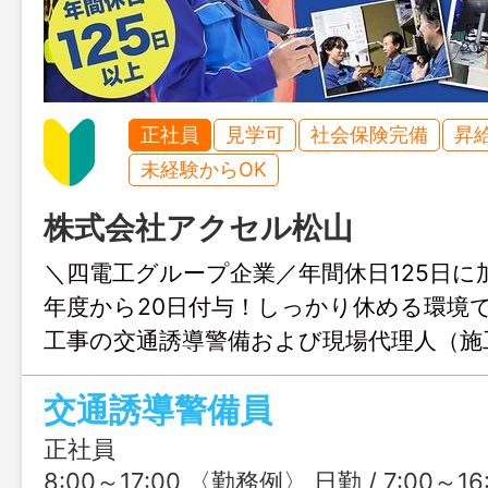
正社員
見学可
社会保険完備
昇
未経験からOK
株式会社アクセル松山
＼四電工グループ企業／年間休日125日に
年度から20日付与！しっかり休める環境
工事の交通誘導警備および現場代理人（施
事です。各種手当が豊富で、手当だけで月
交通誘導警備員
ることも！充実の研修制度＆資格取得支援
どんどん目指せます◎ プライベートを大
正社員
安定したキャリアを築ける職場で一緒に
8:00～17:00 〈勤務例〉 日勤 / 7:00～16:00、8:00～17:00 夜勤 / 23:00～翌8:00 ※現場により就業時間が異なる場