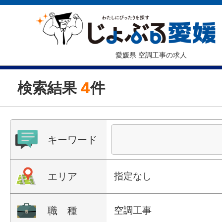
愛媛県 空調工事の求人
検索結果
4
件
キーワード
エリア
指定なし
職 種
空調工事