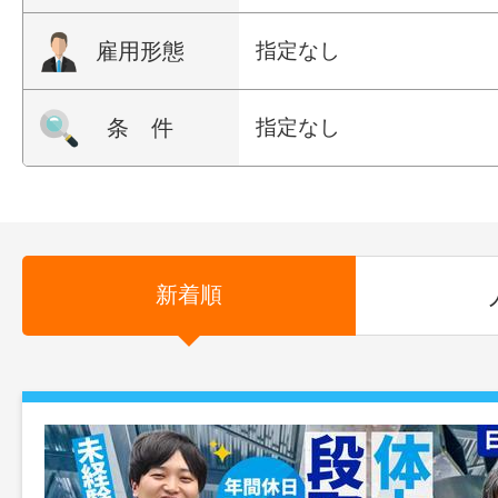
雇用形態
指定なし
条 件
指定なし
新着順