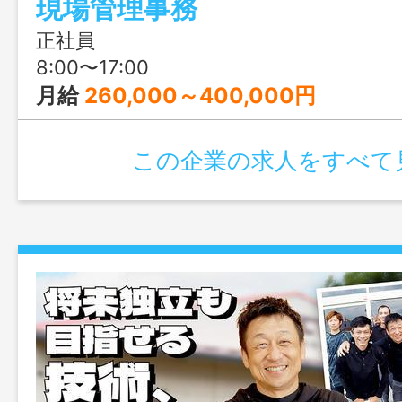
現場管理事務
きます。繁忙期・閑散期の波に合わせて
スタイム制を導入し、効率的でメリハリ
正社員
実現しています。
8:00〜17:00
月給
260,000～400,000円
この企業の求人をすべて