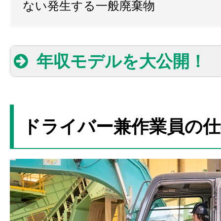
ない発生する一般廃棄物
年収モデルを大公開！
1年目：280万円
ドライバー兼作業員の仕
3年目：340万円
5年目：480万円
7年目：540万円
10年目：680万円