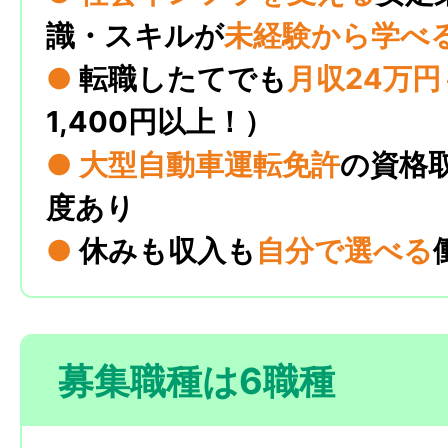
識・スキルが
未経験から学べ
●
転職したてでも
月収24万円
1,400円以上！）
●
大型自動車運転免許
の資格
度あり
●
休みも収入も
自分で選べる
募集職種は6職種