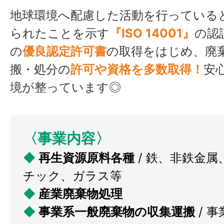
地球環境へ配慮した活動を行っている
られたことを示す
『ISO 14001』
の認
の
優良認定許可書
の取得をはじめ、廃
搬・処分の
許可や資格を多数取得！
安
境が整っています◎
〈事業内容〉
◆
再生資源原料各種
/ 鉄、非鉄金
チック、ガラス等
◆
産業廃棄物処理
◆
事業系一般廃棄物の収集運搬
/ 