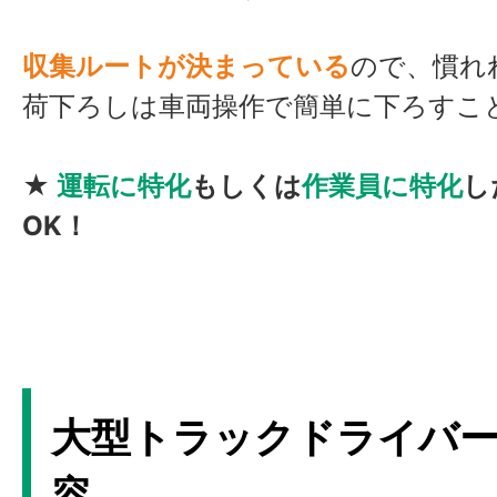
収集ルートが決まっている
ので、慣れ
荷下ろしは車両操作で簡単に下ろすこ
★
運転に特化
もしくは
作業員に特化
し
OK！
大型トラックドライバ
容