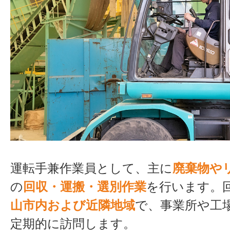
1年目：380万円
3年目：420万円
5年目：430万円
1年目：320万円
運転手兼作業員として、主に
廃棄物や
3年目：370万円
の
回収・運搬・選別作業
を行います。
5年目：350万円
山市内および近隣地域
で、事業所や工
7年目：350万円
定期的に訪問します。