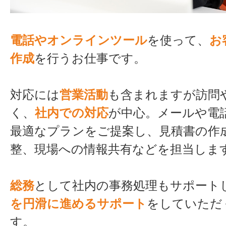
電話やオンラインツール
を使って、
お
作成
を行うお仕事です。
対応には
営業活動
も含まれますが訪問
く、
社内での対応
が中心。メールや電
最適なプランをご提案し、見積書の作
整、現場への情報共有などを担当しま
総務
として社内の事務処理もサポート
を円滑に進めるサポート
をしていただ
す。