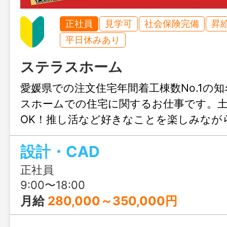
正社員
見学可
社会保険完備
昇
平日休みあり
ステラスホーム
愛媛県での注文住宅年間着工棟数No.1の
スホームでの住宅に関するお仕事です。
OK！推し活など好きなことを楽しみなが
きます♪結婚や出産のタイミングでも安心
設計・CAD
も充実！人生設計が変わっても安定して
リアチェンジしてみませんか？職場見学
正社員
ます！
9:00〜18:00
月給
280,000～350,000円