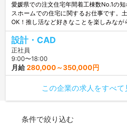
愛媛県での注文住宅年間着工棟数No.1の
スホームでの住宅に関するお仕事です。
OK！推し活など好きなことを楽しみなが
きます♪結婚や出産のタイミングでも安心
設計・CAD
も充実！人生設計が変わっても安定して
リアチェンジしてみませんか？職場見学
正社員
ます！
9:00〜18:00
月給
280,000～350,000円
この企業の求人をすべて
条件で絞り込む