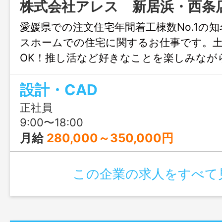
株式会社アレス 新居浜・西条
愛媛県での注文住宅年間着工棟数No.1の
スホームでの住宅に関するお仕事です。
OK！推し活など好きなことを楽しみなが
きます♪結婚や出産のタイミングでも安心
設計・CAD
も充実！人生設計が変わっても安定して
リアチェンジしてみませんか？職場見学
正社員
ます！
9:00〜18:00
月給
280,000～350,000円
この企業の求人をすべて