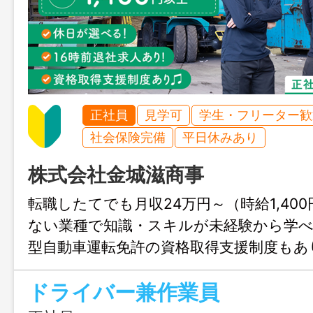
正社員
見学可
学生・フリーター歓
社会保険完備
平日休みあり
株式会社金城滋商事
転職したてでも月収24万円～（時給1,40
ない業種で知識・スキルが未経験から学
型自動車運転免許の資格取得支援制度もあ
見学で職場の良さを知ってください♪
ドライバー兼作業員