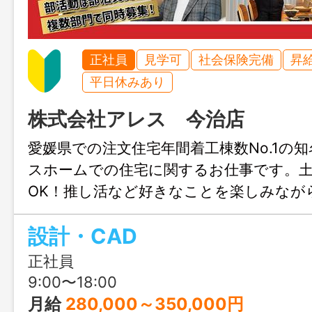
正社員
見学可
社会保険完備
昇
平日休みあり
株式会社アレス 今治店
愛媛県での注文住宅年間着工棟数No.1の
スホームでの住宅に関するお仕事です。
OK！推し活など好きなことを楽しみなが
きます♪結婚や出産のタイミングでも安心
設計・CAD
も充実！人生設計が変わっても安定して
リアチェンジしてみませんか？職場見学
正社員
ます！
9:00〜18:00
月給
280,000～350,000円