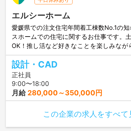
エルシーホーム
愛媛県での注文住宅年間着工棟数No.1の
スホームでの住宅に関するお仕事です。
OK！推し活など好きなことを楽しみなが
きます♪結婚や出産のタイミングでも安心
設計・CAD
も充実！人生設計が変わっても安定して
リアチェンジしてみませんか？職場見学
正社員
ます！
9:00〜18:00
月給
280,000～350,000円
この企業の求人をすべて