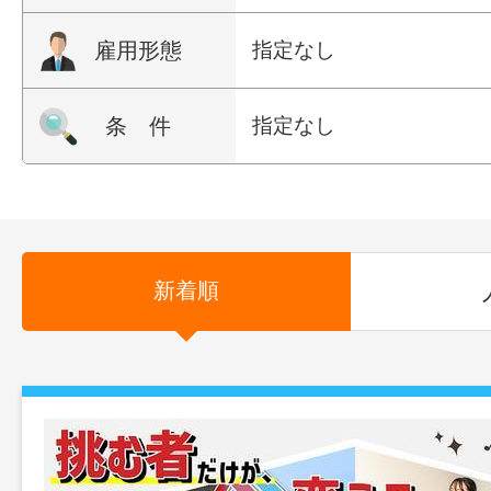
雇用形態
指定なし
条 件
指定なし
新着順