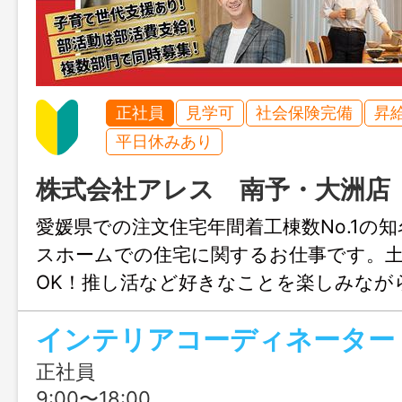
正社員
見学可
社会保険完備
昇
平日休みあり
株式会社アレス 南予・大洲店
愛媛県での注文住宅年間着工棟数No.1の
スホームでの住宅に関するお仕事です。
OK！推し活など好きなことを楽しみなが
きます♪結婚や出産のタイミングでも安心
インテリアコーディネーター
も充実！人生設計が変わっても安定して
リアチェンジしてみませんか？職場見学
正社員
ます！
9:00〜18:00