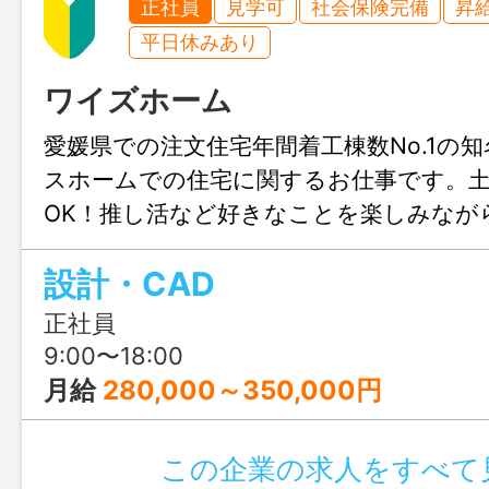
正社員
見学可
社会保険完備
昇
平日休みあり
ワイズホーム
愛媛県での注文住宅年間着工棟数No.1の
スホームでの住宅に関するお仕事です。
OK！推し活など好きなことを楽しみなが
きます♪結婚や出産のタイミングでも安心
設計・CAD
も充実！人生設計が変わっても安定して
リアチェンジしてみませんか？職場見学
正社員
ます！
9:00〜18:00
月給
280,000～350,000円
この企業の求人をすべて