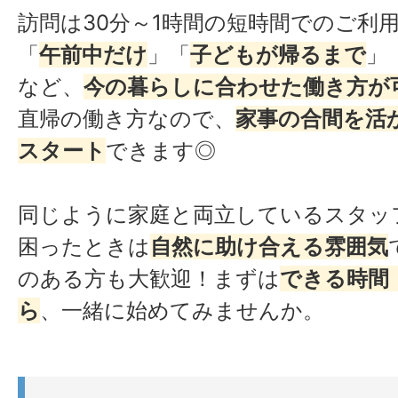
訪問は30分～1時間の短時間でのご利
「
午前中だけ
」「
子どもが帰るまで
」
など、
今の暮らしに合わせた働き方が
直帰の働き方なので、
家事の合間を活
スタート
できます◎
同じように家庭と両立しているスタッ
困ったときは
自然に助け合える雰囲気
のある方も大歓迎！まずは
できる時間
ら
、一緒に始めてみませんか。