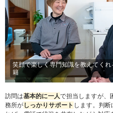
ほっと一息つける休憩室
訪問は
基本的に一人
で担当しますが、
務所が
しっかりサポート
します。判断