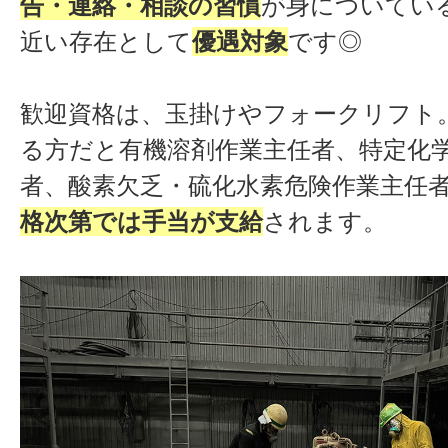
告・連絡・相談の習慣
が身についてい
近い存在として
優遇対象
です◎
歓迎資格は、玉掛けやフォークリフト
る方だと有機溶剤作業主任者、特定化
者、酸素欠乏・硫化水素危険作業主任
格次第では手当が支給
されます。