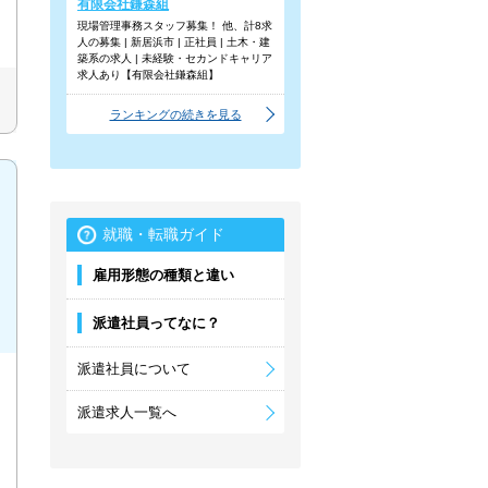
有限会社鎌森組
現場管理事務スタッフ募集！ 他、計8求
人の募集 | 新居浜市 | 正社員 | 土木・建
築系の求人 | 未経験・セカンドキャリア
求人あり【有限会社鎌森組】
ランキングの続きを見る
就職・転職ガイド
雇用形態の種類と違い
派遣社員ってなに？
派遣社員について
派遣求人一覧へ