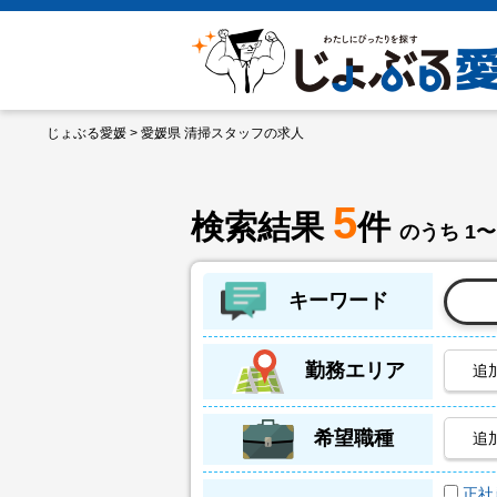
じょぶる愛媛
> 愛媛県 清掃スタッフの求人
5
検索結果
件
のうち 1〜
キーワード
勤務エリア
追
希望職種
追
正社