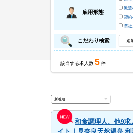
派遣
雇用形態
契約
準社
こだわり検索
追
5
該当する求人数
件
NEW
和食調理人、他9
イト｜見奈良天然温泉 