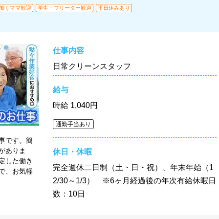
・働くママ歓迎
学生・フリーター歓迎
平日休みあり
仕事内容
日常クリーンスタッフ
給与
時給
1,040円
通勤手当あり
事です。簡
がありま
休日・休暇
定した働き
完全週休二日制（土・日・祝）、年末年始（1
で、お気軽
2/30～1/3） ※6ヶ月経過後の年次有給休暇日
数：10日