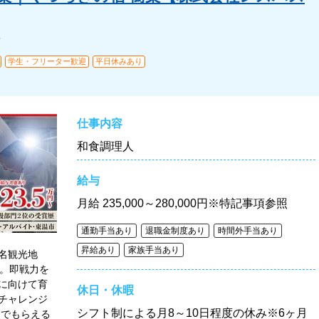
ン
学生・フリーター歓迎
平日休みあり
仕事内容
和食調理人
給与
月給
235,000～280,000円※特記事項参照
通勤手当あり
退職金制度あり
時間外手当あり
昇給あり
家族手当あり
名観光地
す。即戦力を
に向けて育
休日・休暇
チャレンジ
シフト制による月8～10日程度の休み※6ヶ月
んでもらえる