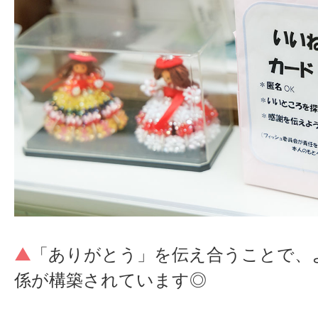
す。年齢層も幅広く、中堅からベテラ
金の一部負担を病院側で行っており、安
が活躍している職場です。風通しが良
けられる環境を整えています。
い環境が整っているので、不安を抱え
心できると思います。まずは一歩踏み
●
求職者の方へメッセージ
楽しく働けたら嬉しいです。
急性期では難しい長期的な関わりの中
合える環境
が整っているのが天山病院
看護師長からのコメント
退院までの過程で、リハビリや日常生
て、ご本人やご家族のニーズに応じた
Mさんの推しポイントは、患者
く看護。高齢化が進み、独居の方も増
員に対しても
とにかく優しい！
▲
「ありがとう」を伝え合うことで、
退院後の生活まで見据えた関わりが求
です♪ 時には厳しいことを伝え
係が構築されています◎
す。多職種と連携しながら、一人ひと
い立場ではありますが、それに
護に取り組んでみたい方に、ぜひ来て
げられる伝え方ができる方だと