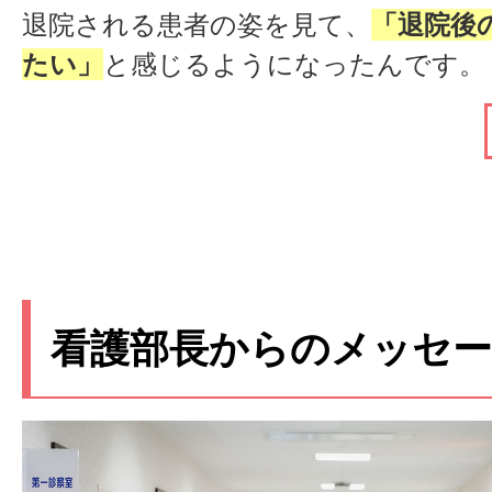
を実感できる仕事。患者の人生に寄り
退院される患者の姿を見て、
「退院後
の仕事の魅力だと思います。
たい」
と感じるようになったんです。
その思いから回復期のある天山病院を
●
残業ほぼゼロ！負担の公
在は療養病棟で働いていますが、もと
ケアが好きだったこともあり、これま
働き方の面でも、
とても恵まれている
験を活かしながら、楽しく働いていま
す。業務はある程度自分で調整できま
取り入れつつ日々のケアに関われてい
とんどありません。受け持ち患者の割
大きいです。
も、師長が一人ひとりの負担が偏らな
看護部長からのメッセ
くれています。認知症の方や介助量の
●
部署を越える連携に安心
ランスよく分けてくださるので安心で
にはすぐ相談できる雰囲気があり、人
働き続けられている一番の理由は、
人
とは少ない職場だと思います。
と思います。2階・3階・4階と部署は