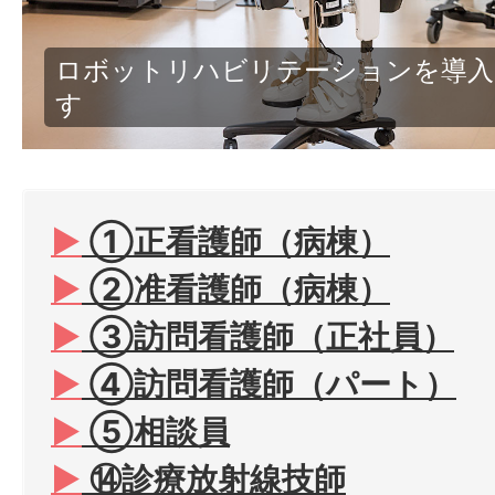
外来受付事務
▶︎
①正看護師（病棟）
▶︎
②准看護師（病棟）
▶︎
③訪問看護師（正社員）
▶︎
④訪問看護師（パート）
▶︎
⑤相談員
▶︎
⑭診療放射線技師