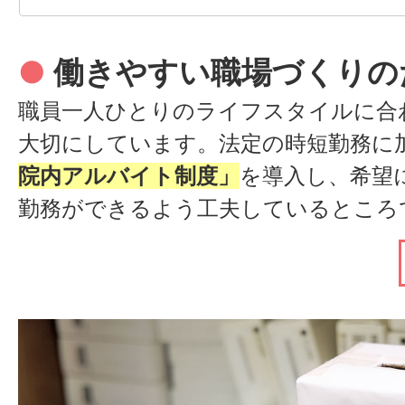
点についても、「どうしたら良くなる
えてくれる場を設けてくれることが多
●
働きやすい職場づくりの
看護部長からのコメント
見直しや使い捨て製品への切り替えな
職員一人ひとりのライフスタイルに合
につながる改善も進められてきました
岡山さんは
どの病棟からも評価
大切にしています。法定の時短勤務に
映されやすい環境だからこそ、日々の
よ！
やわらかくて優しく、落ち
院内アルバイト制度」
を導入し、希望
たことを発信しやすいですね。
柄で、患者にも慕われています
勤務ができるよう工夫しているところ
気を
和ませてくれる存在
で、新
有給休暇についても取得しやすい環境
に働きやすいと思いますよ！
●
求職者さんへのメッセー
し、4連休の取得や誕生日に合わせた
働く中で大変なことや悩む場面もあり
しています。
は
支えてくれる上司や仲間
がいます。
らった経験があるからこそ、「今度は
さらに、子育て世代への支援として院
い」と思える関係性が築けているよう
児保育を利用を促進して おり、福利厚