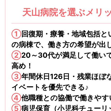
天山病院を選ぶメリッ
①
回復期・療養・地域包括と
の病棟で、働き方の希望が出
②
20～30代が満足して働い
高め！
③
年間休日126日・残業ほぼ
イベートを優先できる♪
④
他職種との協働で働きやす
⑤
病児保育（小児科チューリ