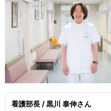
が、夜勤などでは自然と助け合いなが
●
まずは見学で雰囲気を体
います。「自分のフロアだけ」という
たときには声をかけやすい空気がある
い
わからないことがあれば優しく教えて
もし今の職場で悩んでいる方がいらっ
で、上司や医師、他部署のスタッフも
度見学に来てみてほしいと思います。
える体制が整っていると感じています
ることで、
雰囲気や働き方の違いを感
る土台があることが、離職を防いでい
す。患者がどのようにリハビリに取り
はないでしょうか。
スタッフ同士がどのように関わってい
た空気感は、言葉だけでは伝わりにく
●
現場を理解する上司の存
ます。穏やかな環境で、患者にしっか
上司も現場に入りながら状況を理解し
方には合っている職場かもしれません
看護部長 / 黒川 泰伸さん
り受け止めてくれます。業務の中で感
足を運んでいただけたら嬉しいです。