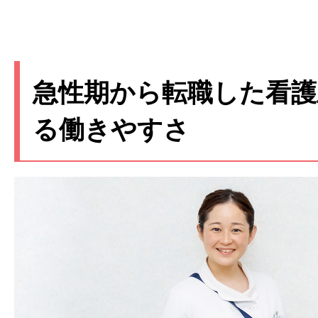
み、看護師も落ち着いたペースで働い
象的で。声を掛け合いながら支え合う
「ここなら長く働けそう」と感じたの
急性期から転職した看護
ました。
る働きやすさ
●
穏やかな人柄の先輩たち
この病院の魅力は、落ち着いた雰囲気
さ
にあると感じています。現場では看
に声を掛け合い、無理なく連携できて
に追われてピリピリする空気はあまり
が自分のペースを大切にしながら働け
番の魅力は、師長をはじめベテランの