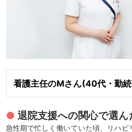
支えてくれるので、困ったときも相談
そうした安心感があるからこそ、長く
る看護師が多いのかもしれないです。
●
患者が歩いて帰る喜び
リハビリ専門職や社会福祉士の方と連
者の
退院に向けた支援に関われること
いを感じています。車椅子で入院され
看護主任のMさん(40代・勤続
を重ねて自分の足で歩けるようになり
う」と言って退院される瞬間は、何度
●
退院支援への関心で選ん
いものです。回復期の看護は治療だけ
の生活を見据えた支援が求められる分
急性期で忙しく働いていた頃、リハビ