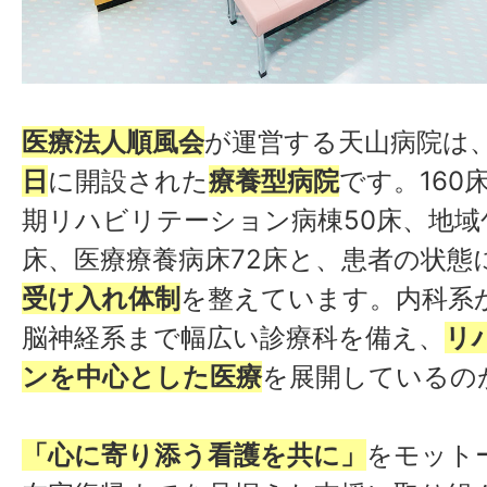
医療法人順風会
が運営する天山病院は
日
に開設された
療養型病院
です。160
期リハビリテーション病棟50床、地域
床、医療療養病床72床と、患者の状態
受け入れ体制
を整えています。内科系
脳神経系まで幅広い診療科を備え、
リ
ンを中心とした医療
を展開しているの
「心に寄り添う看護を共に」
をモット