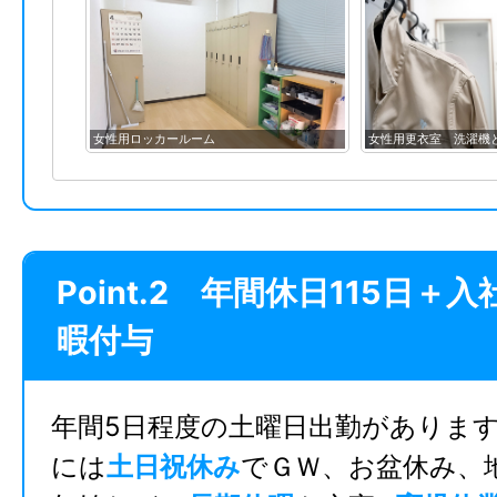
女性用更衣室 洗濯機と乾燥機も完備
女性用更衣室・シャワ
Point.2 年間休日115日＋
暇付与
年間5日程度の土曜日出勤がありま
には
土日祝休み
でＧＷ、お盆休み、