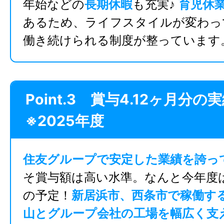
年始などの
長期休暇
も充実♪
育児休
あるため、ライフスタイルが変わっ
働き続けられる制度が整っています
Point.3 賞与4.12ヶ月分の
※2025年度
住友グループで安定した業績を誇っ
そ賞与額は高い水準。なんと今年度
の予定！
新居浜市、西条市で稼働す
山とグループ会社の工場を幅広く支