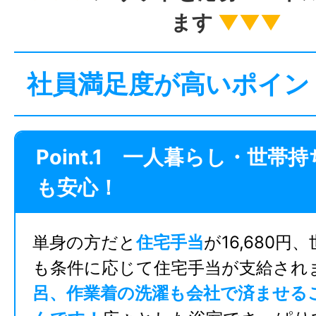
ます
▼▼▼
社員満足度が高いポイン
Point.1 一人暮らし・世帯
も安心！
単身の方だと
住宅手当
が16,680円
も条件に応じて住宅手当が支給され
呂、作業着の洗濯も会社で済ませる