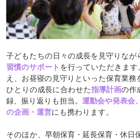
本部も含めて対応策を考えてくれます
え込まず、組織全体で職員を支える体
は、大きな強みです。
子どもたちの日々の成長を見守りなが
●
特色ある保育活動
習慣のサポート
を行っていただきます
浮穴保育園は、地域イベントへの出演
え、お昼寝の見守りといった保育業務
っており、子どもたちが地域の方々に
ひとりの成長に合わせた
指導計画
の作
成長できる環境です。音楽活動にも力
録、振り返りも担当。
運動会や発表会
「アトム少年少女合唱団」として地域
の企画・運営
にも携わります。
る機会もあります。お揃いの衣装を着
姿は毎年とても喜ばれているようです
そのほか、早朝保育・延長保育・休日
休日保育にも対応しており、地域の子