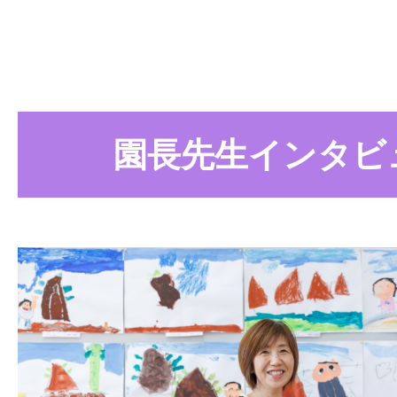
休みをいただくことも少なくありませ
ながら、一緒に成長を喜び合えること
場のみなさんは嫌な顔ひとつせず対応
力。浮穴保育園には優しく支えてくれ
とても助けられました。「お互い様」
さんいるので、不安がある方も安心し
根付いているため、子育て中でも肩身
てほしいと思います。
ることはなかったですね。何かあって
園長先生インタビ
けられたので、家族も安心していたと
てと仕事を両立できたのは、職場の理
たからこそです。
●
働きやすく改善されてい
私が入職した頃は、今よりも行事の準
り、残業が発生することもありました