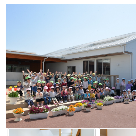
✓
✓
✓