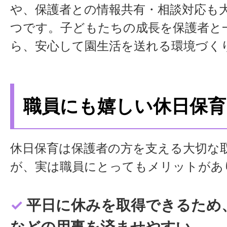
や、保護者との情報共有・相談対応も
る役割も担っています。地域に貢献で
つです。子どもたちの成長を保護者と
感じてくださいね。
ら、安心して園生活を送れる環境づく
職員にも嬉しい休日保育
●
求職者の方へメッセージ
保育士という仕事は、子どもたちの成
休日保育は保護者の方を支える大切な
られる本当にやりがいのある仕事だと
が、実は職員にとってもメリットがあ
私自身60代になりましたが、毎日子
ことで元気をもらい、若々しい気持ち
✓
平日に休みを取得できるため
タイム勤務が難しい方も、まずはパー
ただければ十分です。子育てが落ち着
などの用事を済ませやすい