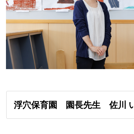
職員の負担軽減を目的に業務の見直し
す。行事についても、子どもたちに必
にしながら、簡素化できるところは工
勤務時間内で仕事を終えられる環境づ
ました。全く残業がないわけではあり
と比べると大きく改善されたように思
声を取り入れながら、より良い職場へ
るところも魅力ですね。
●
家族のために休める喜び
浮穴保育園 園長先生 佐川 
有給休暇が取得しやすく、働き方の相
場だと思います。子どもの行事や家族