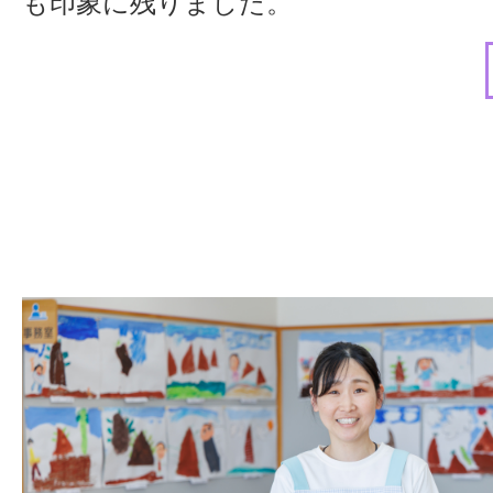
も印象に残りました。
実習生にも優しく接してくださり、「
い」と思ったんです。入職後もその印
分からないことや悩みがあった時には
かあったの？」と声を掛けてもらえま
い雰囲気があり、安心して成長できる
●
毎日が感動の連続
現在は2歳児クラスを担当しています
たちは日々できることが増えていくの
間近で見守れることが大きなやりがい
営では職員同士の連携が欠かせません