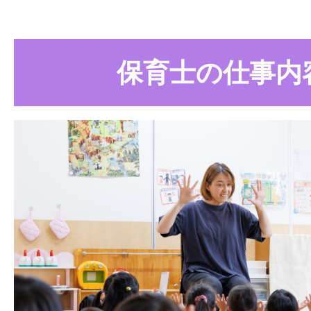
を持ってくれているようです。職場は
今度は私が支える側になりました。後
うな存在。何でも相談しやすい雰囲気
の職員が安心して働けるよう、これま
ながら、お互いを思いやれる保育園を
らったことを返していきたいと思って
保育士の仕事内
す。
係が良く、困った時には自然と助け合
まずは見学だけでも構いませんので、
●
職員を守る組織力
気を感じてくださいね。
保育の現場では、子どものケガや保護
うしても緊張する場面があります。そ
一人だけに責任を背負わせることはあ
者への説明や謝罪が必要な場合も、管
応し、「園全体の責任として考える」
す。
アトムグループには多くの施設があり