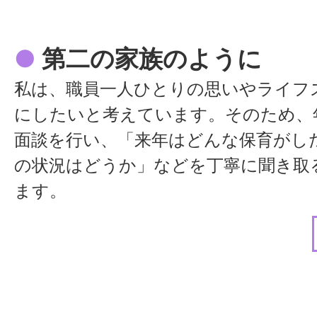
て休暇を取得することもできますし、
ば連休の取得もできました。オンとオ
●
第二の家族のように
つけて働けています。
ライフステージによって働き方の希望
私は、職員一人ひとりの思いやライフ
すし、そんな変化にも柔軟に対応して
にしたいと考えています。そのため、
るため、長く働き続けやすい職場です
面談を行い、「来年はどんな保育がし
の状況はどうか」などを丁寧に聞き取
●
仕事も趣味も全力で
ます。
もちろん話したくないことは話す必要
16年間働いてきた中で、私はたくさん
が、子育てや受験、ご家族の事情など
ただきました。子育て中に急なお休み
方に反映できるよう配慮しています。
も、困った時も、周囲の先生方が助け
分も助けてもらったから次は支えたい
らこそ今があります。現在は主任とい