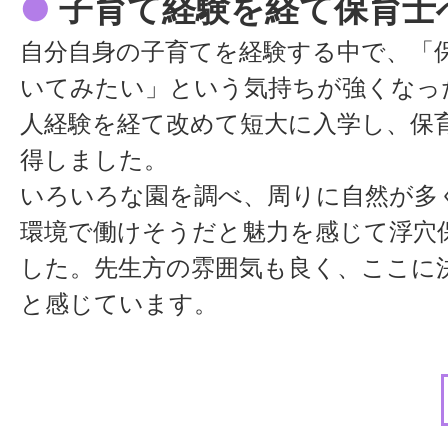
●
子育て経験を経て保育士
られるようになってきました。自分で
自分自身の子育てを経験する中で、「
うまくいった時には面白さも感じます
いてみたい」という気持ちが強くなっ
の流れまで見据え、子どもたちがスム
人経験を経て改めて短大に入学し、保
る環境づくりや準備をもっと工夫して
得しました。
ね。
いろいろな園を調べ、周りに自然が多
環境で働けそうだと魅力を感じて浮穴
●
求職者の方へメッセージ
した。先生方の雰囲気も良く、ここに
保育の仕事は大変なこともありますが
と感じています。
どもたちからたくさんの元気をもらえ
「先生大好き！」と言ってくれたり、
●
お互い様の職場風土
た後も声を掛けてくれたりすると、本
入職当時は子どももまだ小さく、急な
ます。子どもたちがのびのびと過ごせ