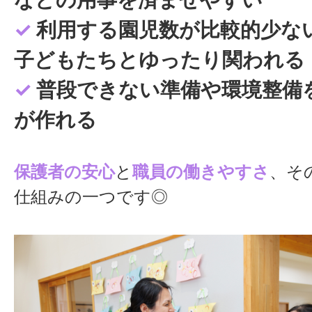
を変えることもできますし、系列園へ
✓
利用する園児数が比較的少な
な選択肢もあります。悩んだ時には一
子どもたちとゆったり関われる
てくれる仲間がいる職場です。ぜひ子
✓
普段できない準備や環境整備
に囲まれながら、一緒に保育の仕事を
が作れる
けたら嬉しいですね。
保護者の安心
と
職員の働きやすさ
、そ
仕組みの一つです◎