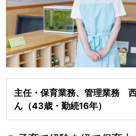
こまでできるようになったよ」「今日
見られたね」と情報を共有しながら保
す。特に嬉しいのは、昨日できなかっ
ようになり、一緒にハイタッチをしな
合えたことです。貴重な時間を過ごさ
ると感じました。
●
保育の面白さを発見
主任・保育業務、管理業務 西
入職当初は保育の流れを覚えることに
どもへの声掛けや活動の進め方など、
ん（43歳・勤続16年）
くて毎日があっという間だったように
目になった今は、ただ関わるだけでは
動で何を育てたいのか」を考えながら