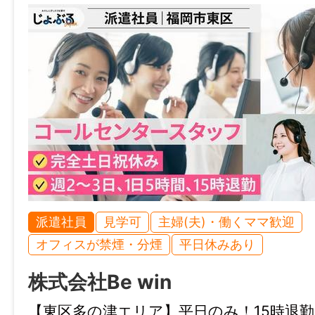
～3日からOK、シフト自由・選べる、高収
通費支給、即日勤務OK、急募、駅から5分
件を満たす求人がございます。
※事務や医療系などの内勤から、製造業務や
案件あります。
また、未経験者歓迎の職場もご相談可能で
「飲食・フード、販売・接客・サービス、
ント・エンタメ、営業、事務・オフィスワ
送・引越・ドライバー、軽作業、建築・土
場・製造、IT・クリエイティブ、美容・理
派遣社員
見学可
主婦(夫)・働くママ歓迎
療・介護・保育、警備・清掃・ビル管理」
オフィスが禁煙・分煙
平日休みあり
を揃えております！
株式会社Be win
その他にも「完全在宅、在宅OK、フレック
り、スキマ時間勤務、時差出勤、救済採用
【東区多の津エリア】平日のみ！15時退勤