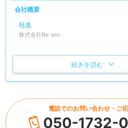
・ホテルで働いてみたい⽅
会社概要
・未経験から始められる仕事を探している
——————
社名
【応募⽅法】
株式会社Be win
履歴書不要！WEB・電話どちらでも応募OK
「どんな仕事か知りたい」だけのお問い合
設立
います。
2007年2月14日
続きを読む
——————
【この求人のポイント】
代表者
●資格、経験不問！家事の延⻑でできる簡
河村 勝就
●40〜60代のスタッフ多数活躍中！
●落ち着いた環境で黙々と作業できる
電話でのお問い合わせ・ご
資本金
●残業少なめで予定が⽴てやすい
050-1732-0
2,000万円
●基本週休2日制・1日5時間勤務で⽣活リ