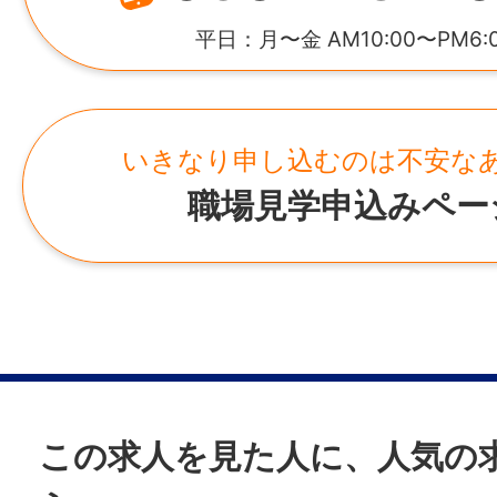
●無料駐⾞場あり／⾞、バイク通勤OK
所在地
平日：月〜金 AM10:00〜PM6:
●制服貸与ありで準備の負担なし
福岡県福岡市中央区天神2-3-36 404号
——————
仕事内容変更の可能性：なし
事業所
いきなり申し込むのは不安な
・福岡営業所
職場見学申込みペー
就業場所
福岡県福岡市中央区天神2-3-36 404号
福岡県北九州市八幡東区
最寄り駅：JR「八幡駅」から徒歩5分
勤務地変更の可能性：なし
最寄り駅
JR「八幡駅」から徒歩5分
この求人を見た人に、人気の
給与