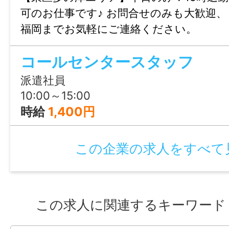
調整、リモート面接OK、面接時マスク着用
可のお仕事です♪ お問合せのみも大歓迎
会状況に合わせたご提案も可能です！お気
福岡までお気軽にご連絡ください。
さい。
コールセンタースタッフ
担当者：神山 学|【FHK】
派遣社員
10:00～15:00
情報公開日
時給
1,400円
2026/06/26 00:00
この企業の求人をすべて
この求人に関連するキーワード