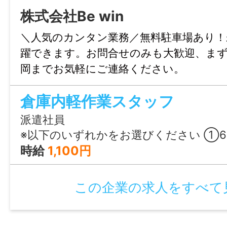
月平均：10時間以下
株式会社Be win
＼人気のカンタン業務／無料駐車場あり！
特記事項
躍できます。お問合せのみも大歓迎、ま
・受動喫煙防止対策：屋内禁煙
岡までお気軽にご連絡ください。
・試用期間：なし
・雇用期間の定め：あり（3ヶ月）
倉庫内軽作業スタッフ
・契約更新理由：あり（契約期間満了時の
派遣社員
績により判断）
※以下のいずれかをお選びください ①6:00～15:00 ②7:00～16:00 ③8:00
・通算契約期間の上限または更新回数の上限
時給
1,100円
上限とする）
・定年制：なし
この企業の求人をすべて
・再雇用制度：なし
・固定残業代制：なし
・JR「八幡駅」から徒歩5分