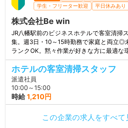
学生・フリーター歓迎
平日休みあり
免許・資格
株式会社Be win
不問
JR八幡駅前のビジネスホテルで客室清掃
就業時間
集。週3日・10～15時勤務で家庭と両立
10:00～15:00
ランクOK。黙々作業が好きな方に最適な
合せのみも大歓迎、まずはじょぶる福岡
休憩時間
ホテルの客室清掃スタッフ
連絡ください。
なし
派遣社員
10:00～15:00
就業日
時給
1,210円
基本、週5～6日勤務シフト制(毎月作成) ※
週3～4日勤務も相談可能です。
この企業の求人をすべて