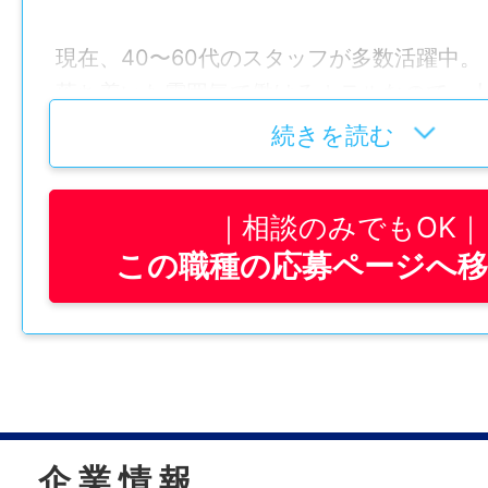
現在、40〜60代のスタッフが多数活躍中。
落ち着いた雰囲気で働けるホテルなので、
れすることも少なく、黙々と作業したい⽅
続きを読む
環境です。
——————
相談のみでもOK
【仕事内容】
この職種の応募ページへ
・ベッドメイク
・バスルーム、洗⾯台などの⽔まわり清掃
・客室内の掃除機がけ
・アメニティ類の補充
最初は先輩スタッフが丁寧にサポートしま
企 業 情 報
慣れてきたら、⾃分のペースで落ち着いて