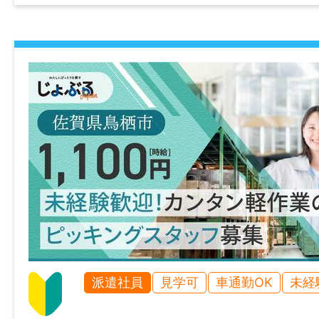
休日・休暇
シフトによる週休1～2日 ※希望に応じます
諸手当
通勤手当あり
時間外手当あり
加入保険等
社会保険完備（雇用・健康・労災・厚生）
マイカー通勤
可
派遣社員
見学可
車通勤OK
未経
時間外