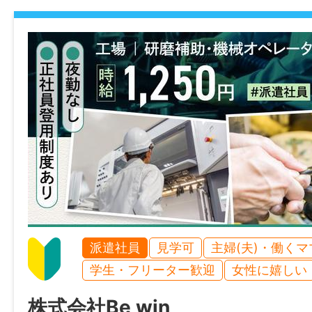
・北九州市八幡東区エリア
・無料駐車場あり
※詳細は、面談時にお伝えします。
《じょぶるのご紹介》
●あなたのご希望のお仕事を私たちがお探
●当社（株式会社Be win）が運営する「じ
は福岡の地域に特化した就職・転職サポー
す！
豊富な求人データから専任のコンサルタン
派遣社員
見学可
主婦(夫)・働く
ャリアやご希望をふまえ、勤務内容・勤務
学生・フリーター歓迎
女性に嬉しい
期間・給与などご希望のお仕事をご紹介し
株式会社Be win
●こちらの求人の面接日の調整や条件の交