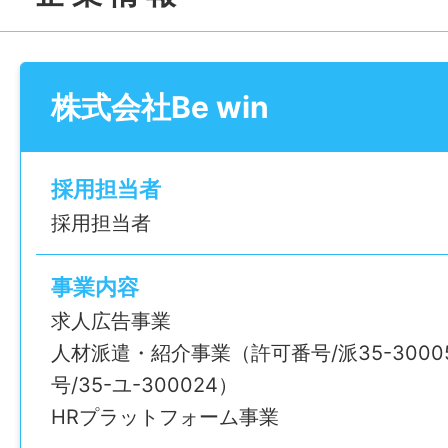
——————
【職場の雰囲気】
明るく穏やかなスタッフが多く、質問しや
株式会社Be win
環境です。
チームワークの良い職場なので、困った時
ーが⼊り安⼼。
採用担当者
採用担当者
「静かな環境で集中したい」
「⼈間関係で悩みたくない」
事業内容
そんな⽅にも向いています。
求人広告事業
——————
人材派遣・紹介事業（許可番号/派35-3000
【求める⼈物像】
号/35-ユ-300024）
・丁寧な作業が得意な⽅
HRプラットフォーム事業
・体を動かす仕事を探している⽅