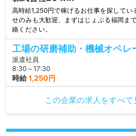
で、徹底的にサポートいたします！ 就業開
高時給1,250円で稼げるお仕事を探して
ちろん、就業後のお困りごとも当社のスタ
せのみも大歓迎、まずはじょぶる福岡ま
とフォローいたします！
絡ください。
●お仕事のご紹介や、ご相談に、料金は一
で、ご安心下さい。
工場の研磨補助・機械オペレ
●まずは見学してみたい！気になるお仕事
派遣社員
きたい！など、お気軽にお問い合わせくだ
8:30～17:30
時給
1,250円
【こちらの求人を見ている方へ】
この求人情報に関するお問い合わせは 「掲
この企業の求人をすべて
る」または、「応募先へ進む」のボタンを
ださい。
「じょぶる福岡」には、このほかにも「シ
登用あり、昇給・昇格あり、残業なし、週1日