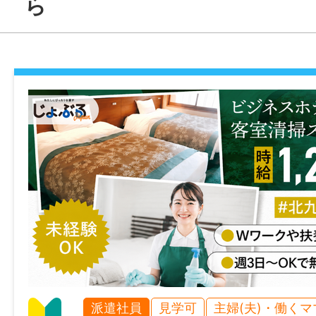
ら
時給 1,210円
雇用形態
派遣社員
経験
不問
年齢制限
不問
学歴
不問
派遣社員
見学可
主婦(夫)・働く