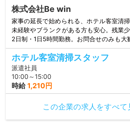
株式会社Be win
学歴
家事の延長で始められる、ホテル客室清
不問
未経験やブランクがある方も安心。残業少
2日制・1日5時間勤務。お問合せのみも大
免許・資格
ょぶる福岡までお気軽にご連絡ください
不問
ホテル客室清掃スタッフ
派遣社員
就業時間
10:00～15:00
10:00～15:00
時給
1,210円
休憩時間
この企業の求人をすべて
なし
就業日