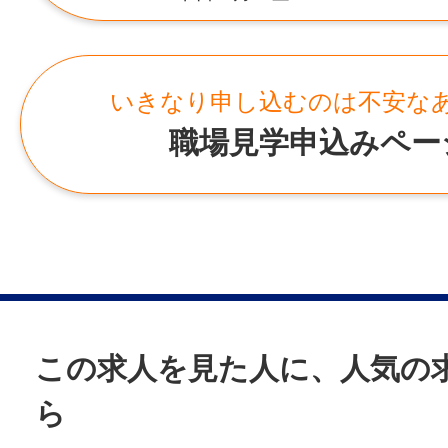
●週3⽇〜OKで無理なく続けやすい
福岡県福岡市中央区天神2-3-36 404号
●家事の延⻑でできるシンプル作業
●作業⼿順が決まっていて覚えやすい
事業所
いきなり申し込むのは不安な
●清掃に集中できる静かな環境
・福岡営業所
職場見学申込みペー
●⾞、バイク、⾃転⾞など各種通勤OK（無
福岡県福岡市中央区天神2-3-36 404号
●残業少なめで家庭と両⽴しやすい
——————
仕事内容変更の可能性：なし
就業場所
福岡県北九州市八幡東区
この求人を見た人に、人気の
最寄り駅：JR「八幡駅」から徒歩5分
勤務地変更の可能性：なし
ら