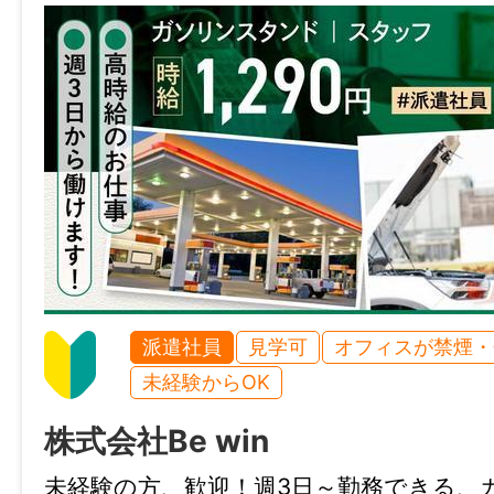
・定年制：なし
・再雇用制度：なし
・固定残業代制：なし
※詳細は、面談時にお伝えします。
・北九州市八幡東区エリア
・JR「八幡駅」から徒歩5分
・無料駐車場あり
《じょぶるのご紹介》
●あなたのご希望のお仕事を私たちがお探
派遣社員
見学可
オフィスが禁煙・
●当社（株式会社Be win）が運営する「じ
未経験からOK
は福岡の地域に特化した就職・転職サポー
株式会社Be win
す！
豊富な求人データから専任のコンサルタン
未経験の方、歓迎！週3日～勤務できる、