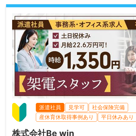
シフト制による週3勤務(毎月作成) ※土日
※週4〜5⽇勤務も可能
休日・休暇
シフト制による週休4日 ※曜⽇は希望に応じ
諸手当
通勤手当あり(規定あり)
時間外手当あり
加入保険等
派遣社員
見学可
社会保険完備
産休育休取得事例あり
平日休みあり
社会保険完備（雇用・健康・労災・厚生）
株式会社Be win