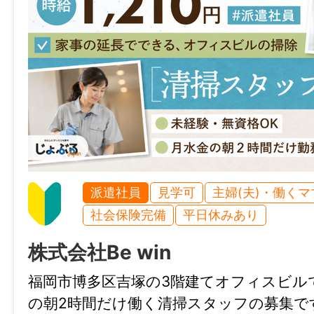
ださい。
「じょぶる福岡」には、このほかにも「シニ
用あり,昇給・昇格あり,残業なし,週1日からO
らOK,シフト自由・選べる,高収入・高時給,
勤務OK,急募,駅から5分以内」などの条件
ざいます。
※事務や医療系などの内勤から、製造業務や
案件あります。
派遣社員
見学可
主婦(夫)・働く
また、未経験者歓迎の職場もご相談可能で
社会保険完備
平日休みあり
株式会社Be win
「飲食・フード,販売・接客・サービス,レ
ト・エンタメ,営業,事務・オフィスワーク,教
福岡市博多区吉塚の3階建てオフィスビル
越・ドライバー,軽作業,建築・土木・建設,工
の朝2時間だけ働く清掃スタッフの募集で