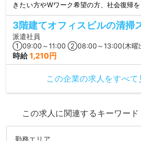
クリエイティブ,美容・理容・サロン,医療・
きたい方やWワーク希望の方、社会復帰を
備・清掃・ビル管理」など幅広い職種を揃
ったり。お問合せのみも大歓迎、まずは
3階建てオフィスビルの清掃
でお気軽にご連絡ください。
その他にも「完全在宅,在宅OK,フレックス
派遣社員
スキマ時間勤務,時差出勤,救済採用,勤務開
①09:00～11:00 ②08:00～13:00(木曜出勤の場合) ※⽉・⽔・⾦・(火)の場合で休憩時間が
ート面接OK,面接時マスク着用」など現在
時給
1,210円
せたご提案も可能です！お気軽にご相談く
この企業の求人をすべて
【ハローワークでの求人をお探しの方も歓
担当者：神山 学
この求人に関連するキーワード
情報公開日
2026/06/26 00:00
勤務エリア