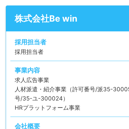
作業の順番や⼿順が⾃然と⾝につき、
⼀⽇の段取りを把握しながら、安⼼して作
株式会社Be win
ようになります。
——————
【職場の雰囲気】
採用担当者
スタッフは穏やかな⽅が多く、分からない
採用担当者
声をかけやすい職場です。
事業内容
基本1⼈で作業を⾏うため、
求人広告事業
・必要以上の会話は少なめ
人材派遣・紹介事業（許可番号/派35-3000
・⼈間関係のストレスを感じにくい
号/35-ユ-300024）
——————
HRプラットフォーム事業
【この仕事が向いている⽅】
・ダブルワークや扶養内勤務希望の⽅
会社概要