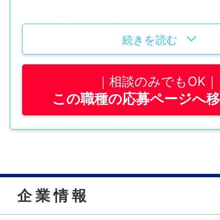
など、普段の家事の延⻑でできるシンプル
す。
続きを読む
——————
難しい作業はなく、働いている皆さんも清
相談のみでもOK
ての⽅ばかりです♪
この職種の応募ページへ
また、⼦育てなどで仕事は久しぶりという
く始められる内容になっています。
最初は先輩スタッフと⼀緒に作業しながら
作業の流れやポイントを⼀つずつ丁寧に教
す。
企 業 情 報
慣れてくると、同じことの繰り返しなので