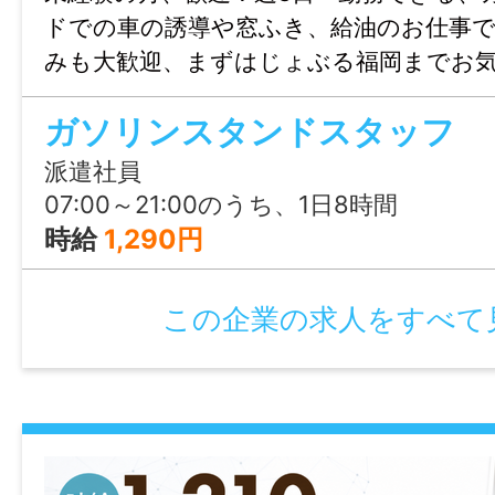
ャリアやご希望をふまえ、勤務内容・勤務
ドでの車の誘導や窓ふき、給油のお仕事
期間・給与などご希望のお仕事をご紹介し
みも大歓迎、まずはじょぶる福岡までお
●こちらの求人の面接日の調整や条件の交
ださい。
で、徹底的にサポート致します！ 就業開始
ガソリンスタンドスタッフ
ろん、就業後のお困りごとも当社のスタッ
派遣社員
フォロー致します！
07:00～21:00のうち、1日8時間
●お仕事のご紹介や、ご相談に、料金は一
時給
1,290円
で、ご安心下さい。
●まずは見学してみたい！気になるお仕事
この企業の求人をすべて
きたい！など、お気軽にお問い合わせくだ
【こちらの求人 を見ている方へ】
この求人情報に関するお問い合わせは 「掲
る」または、「応募先へ進む」のボタンを