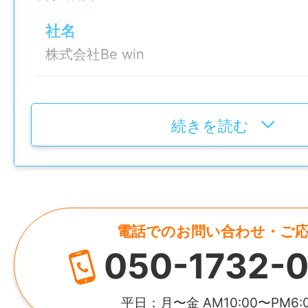
・コツコツとした作業が好きな⽅
・未経験から無理なく始めたい⽅
社名
・体を動かす仕事を探している⽅
株式会社Be win
・週3⽇ペースで⻑く続けたい⽅
・静かな職場で、落ち着いて働きたい方
設立
・清掃の仕事に集中したい方
2007年2月14日
続きを読む
——————
【応募⽅法】
代表者
履歴書不要・⾒学OK！
河村 勝就
「⾃分にもできそうか確認したい」そんな
けでも⼤歓迎です。
電話でのお問い合わせ・ご
資本金
まずはお気軽にご連絡ください。
050-1732-0
2,000万円
——————
●ダブルワークや扶養内勤務も歓迎
所在地
平日：月〜金 AM10:00〜PM6: