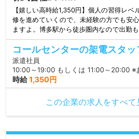
マイカー通勤
【嬉しい高時給1,350円】個人の習得レ
可
修を進めていくので、未経験の方でも安
ますよ。博多駅から徒歩圏内なので出勤も
時間外
合せのみも大歓迎、まずはじょぶる福岡
月平均：10時間
コールセンターの架電スタッ
連絡ください。
派遣社員
特記事項
10:00～19:00 もしくは 11:00～20:00 ※お好きな方をお選びください！ ※1時間程度の時短
・受動喫煙防止対策：屋内禁煙
時給
1,350円
・試用期間：なし
・雇用期間の定め：あり（3ヶ月毎）
この企業の求人をすべて
・契約更新理由：あり（契約期間満了時の
績により判断）
・通算契約期間の上限または更新回数の上限
上限とする。）