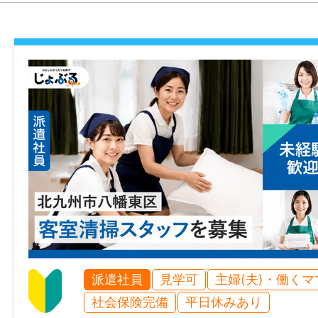
最寄り駅
JR「八幡駅」から徒歩5分
給与
時給 1,210円
雇用形態
派遣社員
経験
不問
派遣社員
見学可
主婦(夫)・働く
年齢制限
社会保険完備
平日休みあり
不問