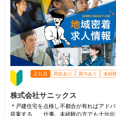
・雇用期間の定め：なし
・定年制：あり（65歳）
・再雇用制度：あり（70歳）
・固定残業代制：あり
【固定残業代の内訳】
① 基本給 241,800円～342,700円
② 固定残業手当（時間外労働の有無にかか
間分の時間外手当として84,400円～119,6
③ 30時間を超える時間外労働分について
正社員
昇給あり
賞与あり
未経
加で支給
——————
・毎週水曜日はノー残業デー
株式会社サニックス
・勤務延長なし
＊戸建住宅を点検し不都合が有ればアドバ
・駐車場あり
提案する 仕事。未経験の方でも十分出