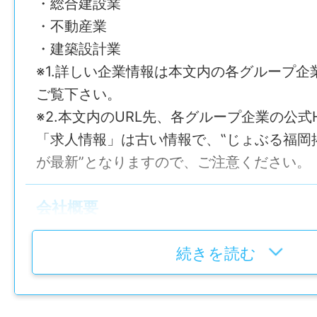
・総合建設業
JR久大本線御井駅から車で5分
・不動産業
・建築設計業
給与
※1.詳しい企業情報は本文内の各グループ企業
月給 326,200円～462,300円（固定残業
ご覧下さい。
細は特記事項欄に記載
※2.本文内のURL先、各グループ企業の公式
「求人情報」は古い情報で、‟じょぶる福岡
給与モデル
が最新”となりますので、ご注意ください。
【想定年収】
初年度モデル：490万円～700万円
会社概要
次年度からは能力に応じて、昇給。
社名
続きを読む
株式会社 小林建設
賞与
年2回 計3ヶ月分（前年度実績）
設立