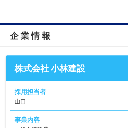
介護施設・教育施設・会社事務所・工場倉
幅広い建築物を施工します。
なので、「もう仕事に飽きた」といったこ
企 業 情 報
せん。
キャリアアップも可能です！
——————
仕事内容変更の可能性：なし
株式会社 小林建設
就業場所
〒839-0817 福岡県久留米市山川町1661-1
採用担当者
最寄り駅：JR久大本線御井駅から車で5分
山口
勤務地変更の可能性：なし
事業内容
最寄り駅