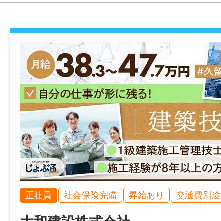
・建築施工管理技士取得者
・建築士取得者
・土木施工管理技士取得者
年齢制限
不問
学歴
不問
免許・資格
【必須】普通自動車運転免許（AT限定可）
正社員
社会保険完備
昇給あり
交通費別途
就業時間