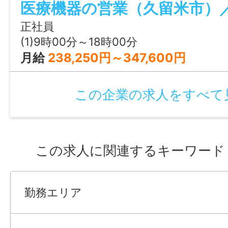
医療機器の営業（久留米市）
し、最適な商品の提案 ・医療物品の納品
ラブル対応や修理受付など ・医療材料の
正社員
用する機材の手配 等 ＊第２新卒も
(1)9時00分～18時00分
な業務内容の変更可能性】 ＊会社の定め
月給
238,250円～347,600円
この企業の求人をすべて
この求人に関連するキーワード
勤務エリア