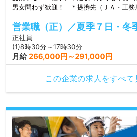
男女問わず歓迎！ ＊提携先（ＪＡ・工務
CODE：JOF_KA_21
様の紹介も期待できます ＊２０代～５０
中。社員定着率も良好です ＊入社後は新
情報公開日
り、未経験の方でもしっかり知識を 身
正社員
2026/01/15 15:03
ができ、フォロー体制も整っています 
(1)8時30分～17時30分
先輩との現場同行から始まり、自信がつ
月給
266,000円～291,000円
お教えいたします（設備・リフォーム・
案） ※月額給与：歩合給含め３５万～
この企業の求人をすべて
十分可能です。 ※職場見学可能！ 「業
会社が定める業務」