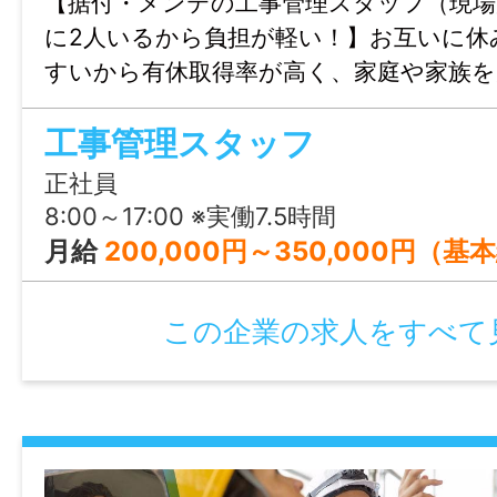
【据付・メンテの工事管理スタッフ（現場
雇用保険、健康保険、労災保険、財形、厚
に2人いるから負担が軽い！】お互いに休
定拠出年金
すいから有休取得率が高く、家庭や家族
働ける職場です。
マイカー通勤
工事管理スタッフ
可
正社員
8:00～17:00 ※実働7.5時間
時間外
月給
200,000円～350,000円（基
月平均30時間
この企業の求人をすべて
特記事項
・受動喫煙防止対策：屋内禁煙
・試用期間：3ヶ月
・試用期間中の労働条件：同条件