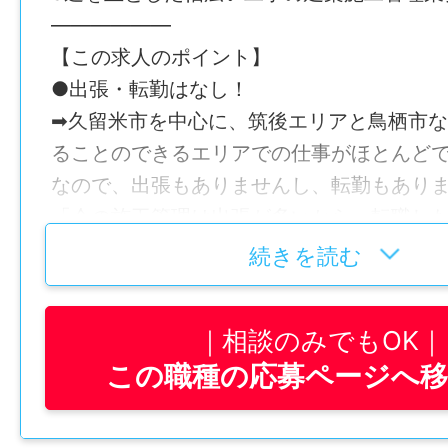
——————
【この求人のポイント】
●出張・転勤はなし！
➡久留米市を中心に、筑後エリアと鳥栖市
ることのできるエリアでの仕事がほとんど
なので、出張もありませんし、転勤もあり
「今の施工管理は出張が多いから、転職し
方は、是非ご応募ください♬
続きを読む
●幅広い建築物に携われるので飽きない
相談のみでもOK
➡施工管理は「毎回似たような機械や施設
この職種の応募ページへ
する」といった仕事となることがほとんど
に飽きやすかったりします。
しかし、小林建設では住まい・公共施設・