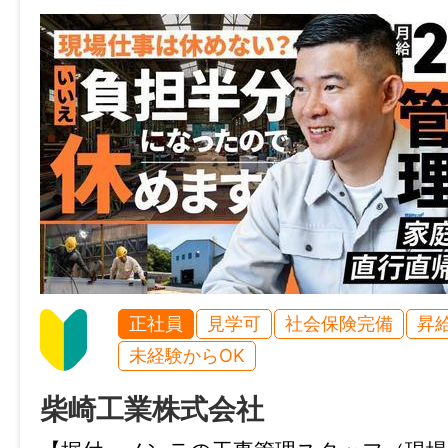
諸手当
昇給あり(昇給率は最大5.00％ ※前年度実績)
通勤手当あり(実費支給※上限15,000円／
カー借上料として15,000円+ガソリン代全額
退職金制度あり(勤続3年以上)
資格手当あり(社内規定による ※例：1級建築士 
月、2級建築士 40,000円／月、1級建築施
40,000円／月、2級建築施工管理技士 15,0
土木施工管理技士 40,000円／月、2級土
15,000円／月)
正社員
見学可
社会保険完備
昇
資格取得補助あり(公的資格取得支援制度)
未経験からOK
その他手当あり(時間外手当)
柴崎工業株式会社
加入保険等