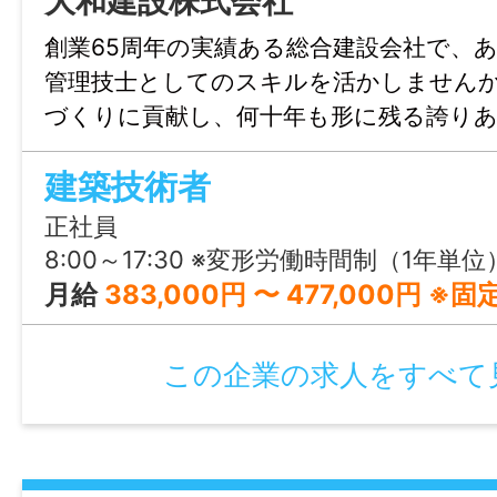
大和建設株式会社
08:00〜17:00（実働8時間）
創業65周年の実績ある総合建設会社で、
【月平均所定労働時間：161.3時間】
管理技士としてのスキルを活かしません
づくりに貢献し、何十年も形に残る誇りあ
休憩時間
代に語り継げる足跡を築いきましょう！専
60分
建築技術者
行直帰制度で業務効率化を推進するなど、
を整えています。
正社員
就業日
8:00～17:30 ※変形労働時間制（1年単位
月～金
月給
383,000円 〜 477,000円 ※固定残業代込み 【給与内訳】 基本給 ：200,000円～300,000円 現場手当：15,000円～20,000円 資格手当：50,000円～70,000円 家族手当：
休日・休暇
この企業の求人をすべて
【休日】完全週休2日制（土日祝） 【休暇
休・育休制度、6ヶ月経過後の年次有給休暇日
夏季休暇は有給取得推奨