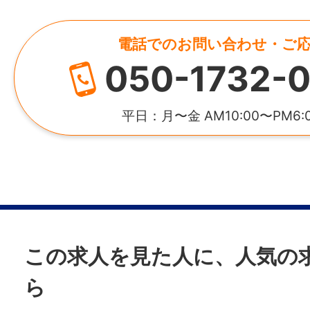
昭和29年10月
年間休日
電話でのお問い合わせ・ご
123日
代表者
050-1732-0
近藤 泰大
雇用形態
正社員
平日：月〜金 AM10:00〜PM6:
資本金
3,500万円
経験
【必須】
HP
・建築関係学科履行者もしくは実務経験3年
https://cova01.com/
・CAD操作
・基本的なパソコンスキル（エクセル・ワ
この求人を見た人に、人気の
所在地
ら
福岡県久留米市山川町1661-1
【あれば尚可】