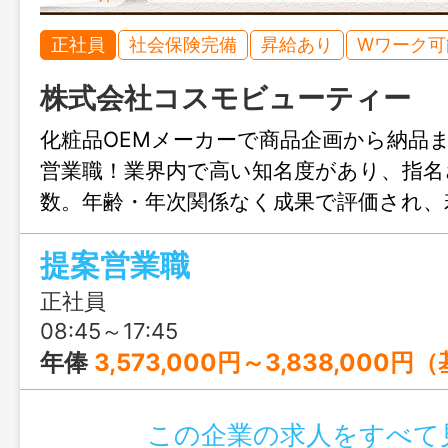
正社員
社会保険完備
昇給あり
Wワーク可
株式会社コスモビューティー
化粧品OEMメーカーで商品企画から納品
営業職！業界内で高い知名度があり、指名
数。年齢・年次関係なく成果で評価され、
用のチャンスあり。住宅手当45,000円/
提案営業職
祝休み、育休復帰率100%と働きやすさも抜
4ヶ月で独り立ち可能です。
正社員
08:45～17:45
年俸
3,573,000円～3,838,000円（基本給） ＜月額＞ 347,250円～374,342円 ※年収の12分割（固定残業手当と住宅手当を含む） ※経験・スキルを考慮した上で決定 ※ご本人の経験、前職給与を参考の上、個別相談 ※賃金はあく
この企業の求人をすべて