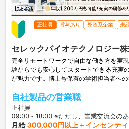
正社員
賞与あり
外資系企業
未
セレックバイオテクノロジー株
完全リモートワークで自由な働き方を実
験からでも安心してスタートできる充実
が魅力です。博士号保有の学術担当者への
営業交流会、2年間の研修プログラムで着
自社製品の営業職
プ。インセンティブ制度により、入社2年目
円、5年目で1,200万円も実現可能です！
正社員
09:00～18:00 ※ただし、営業交流会のある月曜日は
月給
300,000円以上＋インセンテ