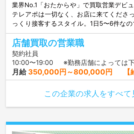
業界No.1「おたからや」で買取営業デビ
テレアポは一切なく、お店に来てくださ
っくり接客するスタイル。1日5〜6件な
と丁寧に向き合えます。シフト制で土日
店舗買取の営業職
OK、正社員登用のチャンスもあり♪
契約社員
10:00〜19:00 ※勤務店舗によっては下記の勤務パターンもあり。 ①09:00〜18:00 ②11:00
月給
350,000円～800,000円 【給与内訳】 基本給：230,000円 秘密保持手当：4
この企業の求人をすべて