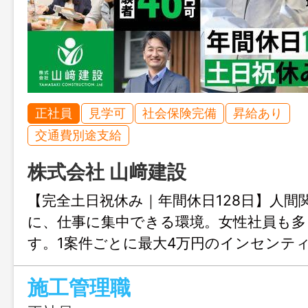
正社員
見学可
社会保険完備
昇給あり
交通費別途支給
株式会社 山﨑建設
【完全土日祝休み｜年間休日128日】人間
に、仕事に集中できる環境。女性社員も多
す。1案件ごとに最大4万円のインセンテ
り、頑張りは給与に直接還元！社員の働き
施工管理職
考える建設会社で働きませんか？