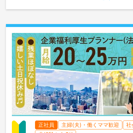
正社員
主婦(夫)・働くママ歓迎
社