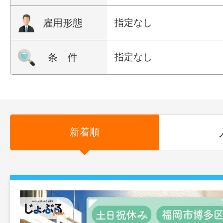
雇用形態
指定なし
条 件
指定なし
新着順