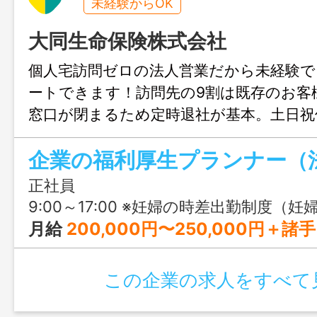
未経験からOK
大同生命保険株式会社
個人宅訪問ゼロの法人営業だから未経験で
ートできます！訪問先の9割は既存のお客
窓口が閉まるため定時退社が基本。土日祝
なしだから、子育て世代が働きやすい環
企業の福利厚生プランナー（
す◎
正社員
9:00～17:00 ※妊婦の時差出勤制度（妊婦の場合、始業・終業を30分繰り下げ・繰り上げ可能） ※育児短時間勤務（小学校6年生ま
月給
200,000円〜250,000円＋諸手
この企業の求人をすべて