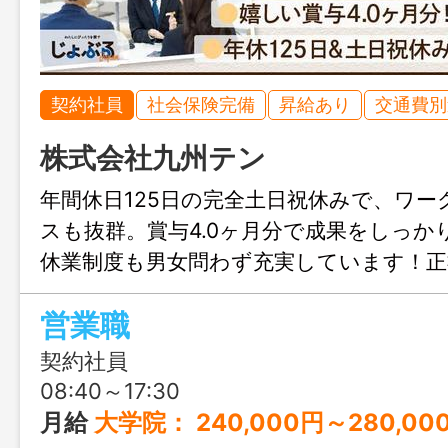
契約社員
社会保険完備
昇給あり
交通費別
株式会社九州テン
年間休日125日の完全土日祝休みで、ワ
スも抜群。賞与4.0ヶ月分で成果をしっか
休業制度も男女問わず充実しています！正
とした採用で、過去3年間の登用実績は90
営業職
献性の高い製品に携わりながら、安定した
キャリア形成が可能です◎
契約社員
08:40～17:30
月給
大学院： 240,000円～280,000円 大卒（高専専攻科）：230,000円～270,000円 高専（専門学校・短大）：206,000円～246,000円