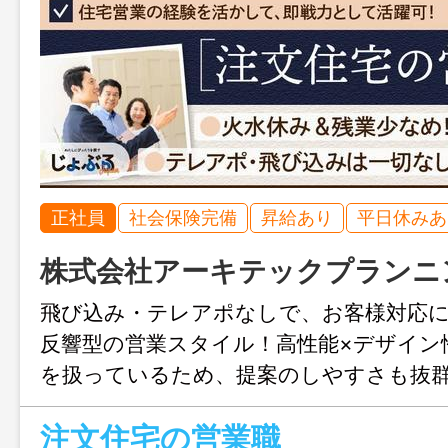
正社員
社会保険完備
昇給あり
平日休みあ
株式会社アーキテックプランニ
飛び込み・テレアポなしで、お客様対応
反響型の営業スタイル！高性能×デザイン
を扱っているため、提案のしやすさも抜群
活躍中で、これまでの経験をしっかり評価
注文住宅の営業職
（火・水）＋長期休暇あり、残業は月10