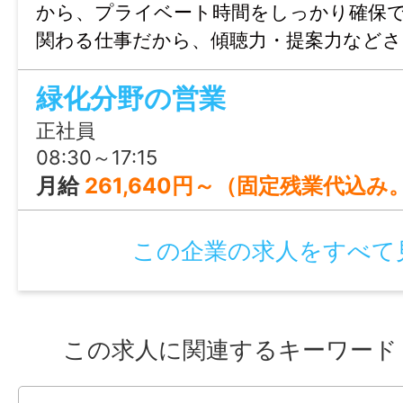
・試用期間中の労働条件：同条件
から、プライベート時間をしっかり確保
・雇用期間の定め：なし
関わる仕事だから、傾聴力・提案力など
・定年制：あり（65歳）
ルを身につけらますよ。
緑化分野の営業
・再雇用制度：あり（70歳）
・固定残業代制：なし
正社員
・無料駐車場、駐輪場あり
08:30～17:15
・6月～10月はドリンク飲み放題
月給
261,640円～（固定残業代込み。詳細
・社員旅行あり
この企業の求人をすべて
情報公開日
2026/05/25 09:48
この求人に関連するキーワード