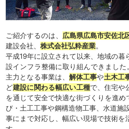
ご紹介するのは、
広島県広島市安佐北
建設会社、
株式会社弘粋産業
。
平成19年に設立されて以来、地域の暮
設インフラ整備に取り組んできました
主力となる事業は、
解体工事
や
土木工
ど
建設に関わる幅広い工種
で、住宅や
を通じて安全で快適な街づくりを進め
び・土工工事や鋼構造物工事、水道施
事にまで対応し、幅広い現場で技術を
す。