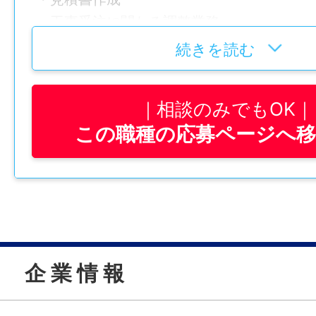
・工事受注に関わる調整業務
・工事の受注、打ち合せ業務
続きを読む
・工事管理、営業サポート業務
・建設業（解体業）での対外対応
相談のみでもOK
この職種の応募ページへ
——————
社内には幅広い年齢層の社員が在籍してお
フットワーク軽く動ける方や、意欲をもっ
める方をお待ちしています。
経験を積むことで、昇給可能ですよ。
——————
企 業 情 報
【入社後の流れ】
●弘粋産業の仕事内容と範囲の説明
入社後、まず弘粋産業の業務内容や業務範