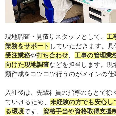
現地調査・見積りスタッフとして、
工
業務をサポート
していただきます。具
受注業務
や
打ち合わせ
、
工事の管理業
向けた現地調査
などを担当します。現
類作成をコツコツ行うのがメインの仕
入社後は、先輩社員の指導のもとで徐
ていけるため、
未経験の方でも安心し
る環境
です。
資格手当や資格取得支援