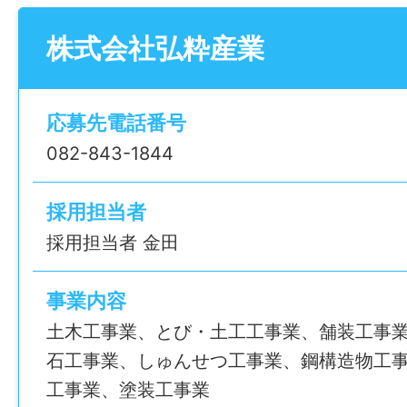
明を受けます。
株式会社弘粋産業
●組織内での自分の役割の確認
組織内での自分の役割や業務範囲を理解し
務を進めていくかを把握します。
応募先電話番号
●研修期間中の仕事の順序
082-843-1844
研修期間中に、実務を学びながら順を追っ
いきます。
採用担当者
採用担当者 金田
【出社後の1日の流れ】
08:00～9:00
事業内容
出社後はメール確認や打ち合わせを行い、
土木工事業、とび・土工工事業、舗装工事
査の準備をします。
石工事業、しゅんせつ工事業、鋼構造物工
工事業、塗装工事業
9:00～14:00