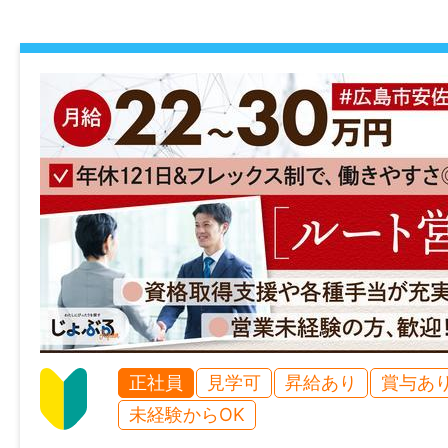
就業場所
〒739-1751 広島県広島市安佐北区深川6丁目
最寄り駅：広島交通「深川台バス停」より徒
勤務地変更の可能性：なし
最寄り駅
広島交通「深川台バス停」より徒歩1分
給与
月給 250,000円～300,000円（未経験者
正社員
見学可
昇給あり
賞与あ
+資格手当：10,000円～20,000円
未経験からOK