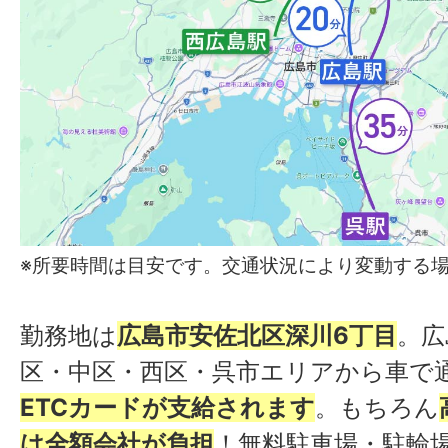
※所要時間は目安です。交通状況により変動する
勤務地は
広島市安佐北区深川6丁目
。広
区・中区・西区・呉市エリアから車で
ETCカードが支給されます
。もちろん
は全額会社が負担
！無料駐車場・駐輪