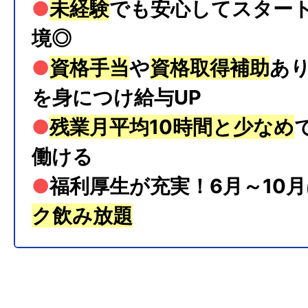
●
未経験
でも安心してスター
境◎
●
資格手当
や
資格取得補助
あ
を身につけ給与UP
●
残業月平均10時間と少なめ
働ける
●
福利厚生が充実！6月～10
ク飲み放題