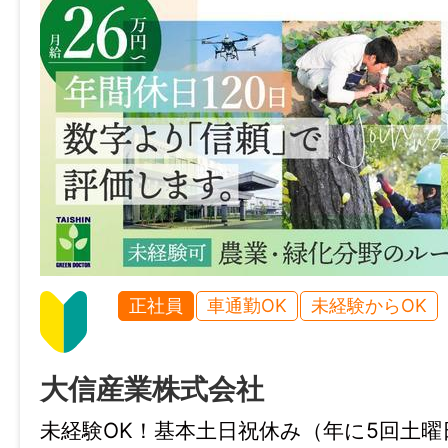
加入保険等
社会保険完備（雇用・健康・労災・厚生）
マイカー通勤
可
時間外
月平均：10時間
正社員
車通勤OK
未経験からOK
特記事項
大信産業株式会社
・受動喫煙防止対策：敷地内禁煙（屋外に
・試用期間： 3ヶ月
未経験OK！基本土日祝休み（年に5回土