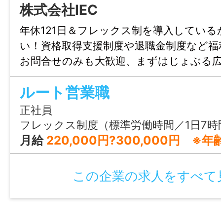
※経験者は月給300,000円～350,000円
株式会社IEC
す。能力・経験・年齢などを考慮のうえ、
年休121日＆フレックス制を導入してい
ます。
い！資格取得支援制度や退職金制度など福
お問合せのみも大歓迎、まずはじょぶる
給与モデル
にご連絡ください。
●未経験
ルート営業職
月給 274,531円～328,438円
正社員
・基本給：250,000円～300,000円
フレックス制度（標準労働時間／1日7時間50分） ※標準労働時間帯／08:30
・残業手当：約19,531円〜23,438円（10
月給
220,000円?300,000円 ※年齢・経験・能力を考慮の上決定いた
・通信費：5,000円
この企業の求人をすべて
●経験者
月給 328,438円～382,344円
・基本給：300,000円～350,000円