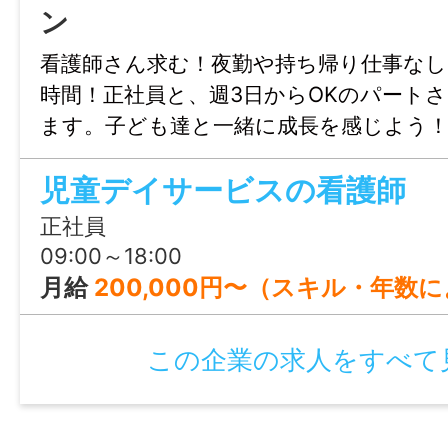
経験者は優遇します
ン
看護師さん求む！夜勤や持ち帰り仕事なし
年齢制限
時間！正社員と、週3日からOKのパート
不問
ます。子ども達と一緒に成長を感じよう
学歴
児童デイサービスの看護師
不問
正社員
09:00～18:00
免許・資格
月給
200,000円〜（スキル・年数
不問
この企業の求人をすべて
就業時間
8:00〜18:00
【月平均所定労働時間：149.9時間】