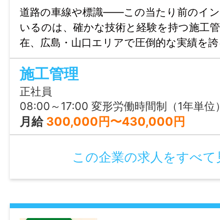
道路の車線や標識――この当たり前のイ
資格手当あり(1級建築施工管理技士：20,0
いるのは、確かな技術と経験を持つ施工管
築施工管理技士：15,000円／月、1級土木
在、広島・山口エリアで圧倒的な実績を誇
15,000円／月、2級土木施工管理技士：10,0
工業株式会社が、施工管理経験者を募集し
資格取得補助あり(1級土木施工管理技士、2
施工管理
に応じて年収500万円〜1,000万円のレ
技士、建築物の石綿含有建材調査者、車両
休暇もしっかり取れる、ベテラン技術者
正社員
地及び解体、職長・安全衛生責任者、フル
働ける環境がここにあります。
08:00～17:00 変形労働時間制（1年単位
落制止用器具、その他関連の資格)
月給
300,000円〜430,000円
家族手当あり(配偶者：5,000円／月、子ど
5,000円／月 ※18歳～22歳の学生期間まで支
この企業の求人をすべて
通信手当あり(携帯手当：5,000円／月 ※
用も選択可能)
時間外手当あり(残業代別途支給)
その他手当あり(休日手当 ※会社カレンダー
出勤は手当あり)