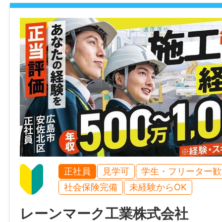
休憩時間
120分
就業日
月～金
休日・休暇
基本土日祝休み ※会社カレンダーによる
正社員
見学可
学生・フリーター歓
諸手当
社会保険完備
未経験からOK
昇給あり(毎年2月実施 ※基本給が最低5,00
通勤手当あり(15,000円〜30,000円/月、
レーンマーク工業株式会社
額会社が負担 ※未経験者の場合は左記どちら