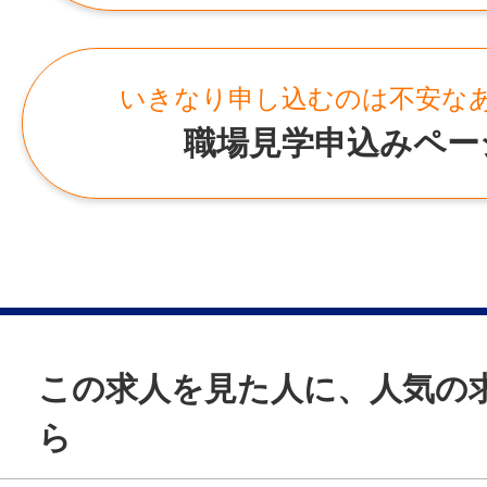
ます。
所在地
「どこを測ればいい？」
広島県広島市安佐北区深川6丁目43番15号
いきなり申し込むのは不安な
「写真はどこから撮ればいい？」
職場見学申込みペー
といった内容も決まっているため、未経験
て業務を覚えていただけます。
もちろん最初は先輩社員がマンツーマンで
一人で現場を任されることはありません。
——————
【この求人のポイント】
●未経験でも安心スタートできる環境◎
この求人を見た人に、人気の
●現場・書類・提案まで、幅広く経験でき
●残業少なめで無理なく働ける
ら
——————
仕事内容変更の可能性：なし