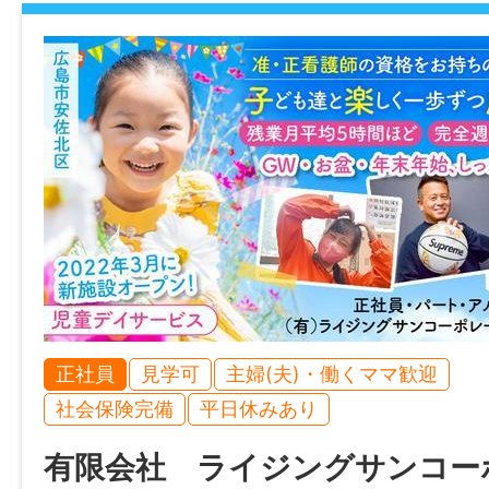
・残業手当：約23,438円〜27,344円（10
・通信費：5,000円
賞与
社内規定あり
年間休日
108日
雇用形態
正社員
正社員
見学可
主婦(夫)・働くママ歓迎
社会保険完備
平日休みあり
経験
有限会社 ライジングサンコー
未経験歓迎！