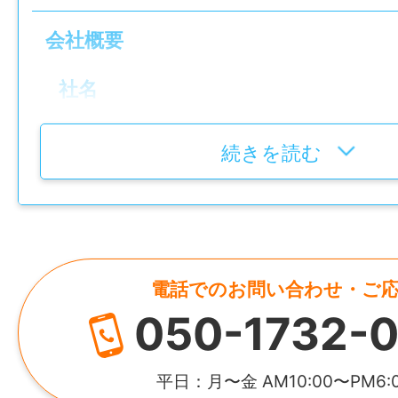
先輩社員と一緒に現場へ向かいます。
会社概要
建物のサイズ計測・現場写真の撮影・周辺
ど、チェックシートに沿って調査を進めま
社名
株式会社弘粋産業
14:00～16:30
続きを読む
会社へ戻り、写真整理・見積書作成・翌日
設立
す。
平成19年11月
17:00～
代表者
業務報告を行い退社します。
電話でのお問い合わせ・ご
小笠原 孝弘
※週2回程度ミーティングあり
050-1732-0
HP
【未経験でも安心なポイント！】
https://www.kouikisangyou.com/
平日：月〜金 AM10:00〜PM6:
現地調査にはチェック項目（マニュアル）