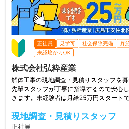
上記プラス資格手当・時間外手当
——————
【日払い規定】
当日現金にて10,000円を支給します。
正社員
見学可
社会保険完備
昇
※所得税等の源泉徴収分（法律に基づく税金
未経験からOK
一律1,000円を控除して支給し、給料日に
株式会社弘粋産業
ます。
解体工事の現地調査・見積りスタッフを募
給与モデル
先輩スタッフが丁寧に指導するので安心
月給 220,000円～262,000円（月20日出
きます。未経験者は月給25万円スタート
10時間と少なめ。資格手当や取得補助制
賞与
現地調査・見積りスタッフ
アップしながら給与アップも目指せる環境
なし
月はドリンク飲み放題♪
正社員