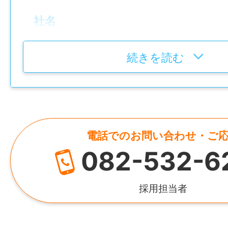
ください。
その希望に合わせて、シフトを調整いたし
社名
さらに、日払い・週払いにも対応しており
株式会社太栄警備
早く終わっても、その日の日給は必ず保証
続きを読む
設立
太栄警備では、未経験から警備員としての
平成12年4月
方々に安心して働いていただけるよう、
しっかりとした教育体制を整えています。
代表者
初めて警備の仕事に就く方にも、先輩警備
電話でのお問い合わせ・ご
荒井 享
安全指導を行いながらしっかりサポートし
082-532-6
することはありません。
資本金
現在、活躍している警備員の多くも未経験
1,000万円
採用担当者
し、
今では立派なプロ警備員としてしっかりと
HP