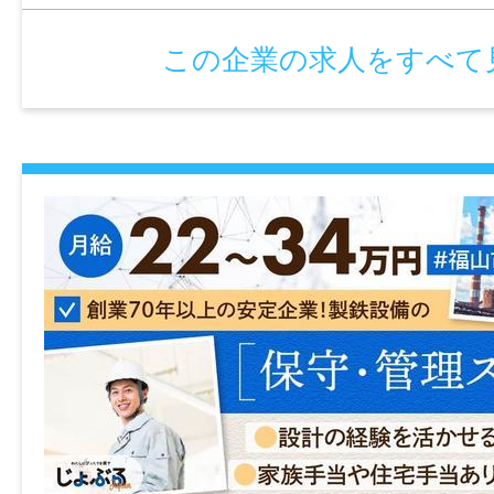
土日ほかシフトによる
この企業の求人をすべて
諸手当
資格手当あり(交通誘導にかかわる資格をお
給プラス1,000円)
資格取得補助あり(警備員2級資格を取る為
社が負担します)
時間外手当あり(法令通り1.25倍)
加入保険等
社会保険完備（雇用・健康・労災・厚生）
マイカー通勤