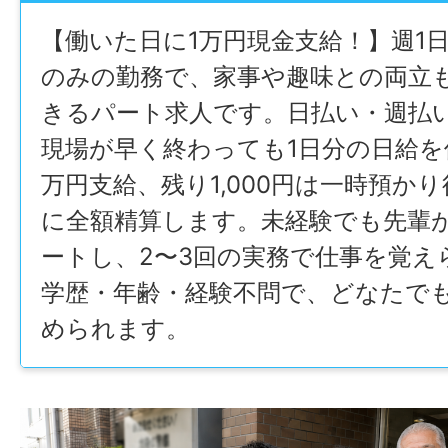
【働いた日に1万円現金支給！】週1日
のみの勤務で、家事や趣味との両立
きるパート求人です。日払い・週払
現場が早く終わっても1日分の日給を
万円支給、残り1,000円は一時預か
に全額精算します。未経験でも先輩
ートし、2〜3回の実務で仕事を覚え
学歴・年齢・経験不問で、どなたで
められます。