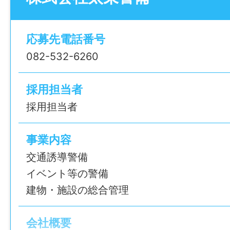
ーーーーーー
【この求人のおすすめPOINT】
●日払い・週払いOK！急な出費があっても
応募先電話番号
●平日で週1日〜勤務可！無理なく働ける
082-532-6260
●学歴・年齢・経験不問
●現場が早く終わっても日給保証で安心◎
採用担当者
ーーーーーー
採用担当者
【太栄警備ってどんな会社？】
広島市内を中心に、工事現場の交通誘導を
事業内容
ます。
交通誘導警備
様々な現場で活躍しているため、もしかし
イベント等の警備
たことがあるかもしれません！
建物・施設の総合管理
収入や働き方についての希望があれば、お
会社概要