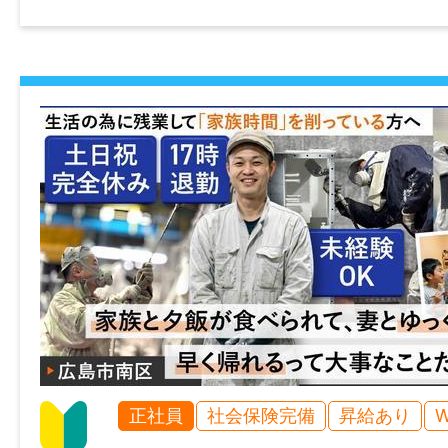
●仕事が早く終わった場合でも1日分の日当
●夏場（5月末～9月中旬くらいまで）はス
やお茶を会社から1日2本程度支給
●夜勤に関してはマイカー通勤相談
●基本日払い（現金支給）
●法定研修あり（3日間でトータル20時間／時
給）
●制服貸与
情報公開日
2026/05/22 10:00
正社員
社会保険完備
昇給あり