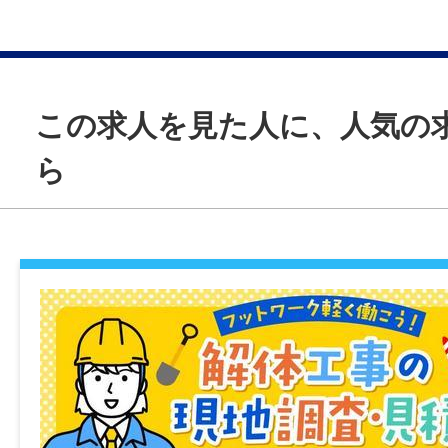
ます。
https://taieikeibi.jp/
ーーーーーー
仕事内容変更の可能性：なし
所在地
広島県広島市西区中広町3丁目4-1 ニュー三
この求人を見た人に、人気の
就業場所
ら
〒733-0012 広島県広島市西区中広町3丁目
ビル 1F
勤務地変更の可能性：あり
勤務地の変更先：本人希望による（広島市
給与
日給 11,000円（日勤）【時給換算 1,375円
日給 13,100円（夜勤）【時給換算 1,637円