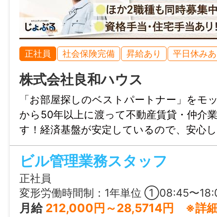
未経験OK！【歓迎】警備員2級資格
就業時間
正社員
社会保険完備
昇給あり
平日休みあ
日勤｜08:00～17:00
夜勤｜21:00～06:00
株式会社良和ハウス
【月平均所定労働時間：月32時間（月4日
「お部屋探しのベストパートナー」をモ
から50年以上に渡って不動産賃貸・仲介
休憩時間
す！経済基盤が安定しているので、安心
60分
ができますよ◎お問合せのみも大歓迎、
ビル管理業務スタッフ
広島までお気軽にご連絡ください。
就業日
正社員
月〜金のうち週1日〜勤務OK
変形労働時間制：1年単位 ①08:45〜18:00 ②
月給
212,000円～28,5714円 ※詳細
休日・休暇