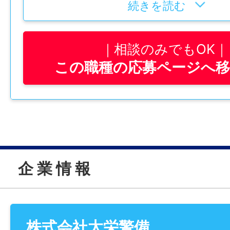
続きを読む
●スタッフの体調管理にも細心の注意を払っ
夏季には冷感グッズ、冬季には防寒グッズ
相談のみでもOK
給し、その時期に最適な装備を整えていま
この職種の応募ページへ
●特別なスキルや資格は一切必要ありません
未経験の方にも、しっかりとサポートする
りますので、安心してお仕事を始められま
平日のみの勤務となるため、私生活とのバ
すい環境です。
企 業 情 報
寒さが和らいで、外での仕事もしやすい季
た。
新しい環境で、これから新しい挑戦をして
株式会社太栄警備