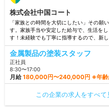
株式会社中国コート
「家族との時間を大切にしたい」その願
す。家族手当や安定した給与で、生活を
す！未経験でも丁寧に指導するので、新
心して踏み出せますよ。土日祝休みで家
金属製品の塗装スタッフ
ながら、新しい技術と自信を手に入れま
正社員
8:30〜17:00
月給
180,000円〜240,000円 ※
この企業の求人をすべて