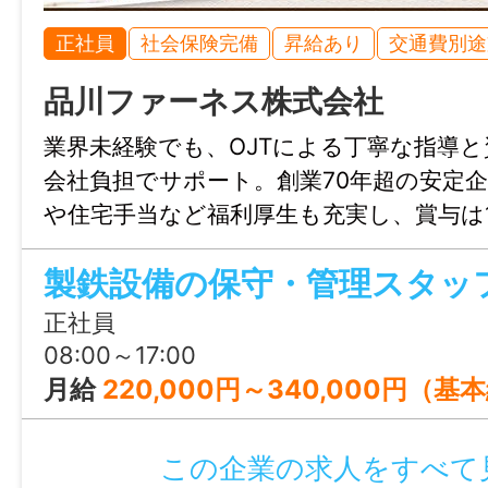
可
正社員
社会保険完備
昇給あり
交通費別途
時間外
品川ファーネス株式会社
基本なし
業界未経験でも、OJTによる丁寧な指導
会社負担でサポート。創業70年超の安定
特記事項
や住宅手当など福利厚生も充実し、賞与は
・受動喫煙防止対策：屋内禁煙：屋外の決
給。機械・プラント設計経験者なら、専門
喫煙可
製鉄設備の保守・管理スタッ
ャリアアップできる環境です。
・試用期間：1ヶ月
正社員
・試用期間中の労働条件：同条件
08:00～17:00
・雇用期間の定め：なし
月給
220,000円～340,000円（基本給） ＜予定年収
・定年制：あり（70歳）
・再雇用制度：あり（75歳）
・固定残業代制：なし
この企業の求人をすべて