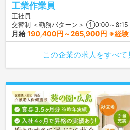
工業作業員
に貢献する活性炭事業に携われるやりが
よ♪
正社員
交替制 ＜勤務パターン＞ ①0:00～8:15 ②8:00～16:15 ③16:00～0:15 ＜その他就業時間補足＞ ・
月給
190,400円～265,900円 ※経験・
この企業の求人をすべて