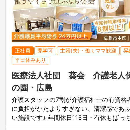
正社員
見学可
主婦(夫)・働くママ歓迎
昇
平日休みあり
医療法人社団 葵会 介護老人
の園・広島
介護スタッフの7割が介護福祉士の有資格
に負担がかたよりすぎない、清潔感であ
い施設です♪ 年間休日115日・有休もばっ
すよ！