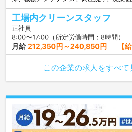
を募集中。清潔な職場環境で働きやすさ抜
工場内クリーンスタッフ
休みなので、プライベートも充実させな
す。
正社員
8:00〜17:00（所定労働時間：8時間） ※月2回
月給
212,350円～240,850円 【給与内訳】 基本給：205,000円〜24
この企業の求人をすべて