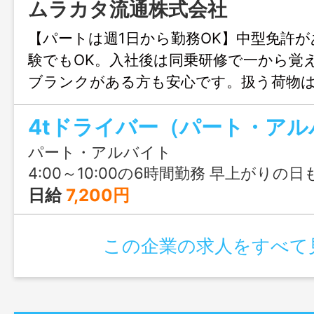
ムラカタ流通株式会社
【パートは週1日から勤務OK】中型免許
験でもOK。入社後は同乗研修で一から覚
ブランクがある方も安心です。扱う荷物
商品が中心で重量物はほぼなく、決まっ
4tドライバー（パート・アル
すシンプルな配送です。パートは週1日・
正社員は13時上がりのコースも選べるな
パート・アルバイト
イルに合わせた働き方が可能。定年制度が
4:00～10:00の6時間勤務 早上がりの日
代・60代も長く安心して活躍できます。
日給
7,200円
この企業の求人をすべて