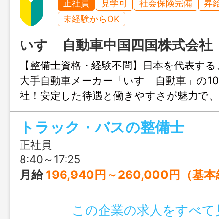
正社員
見学可
社会保険完備
昇
未経験からOK
いすゞ自動車中国四国株式会社
【整備士資格・経験不問】日本を代表する
大手自動車メーカー「いすゞ自動車」の10
社！安定した待遇と働きやすさが魅力で、
のほか、分解から対応する本格的な整備技
トラック・バスの整備士
学べます◎
正社員
8:40～17:25
月給
196,940円～260,000円（基本給） ※下限金額は、高校卒業後の新卒社員を想定。 ※ご年齢
この企業の求人をすべて