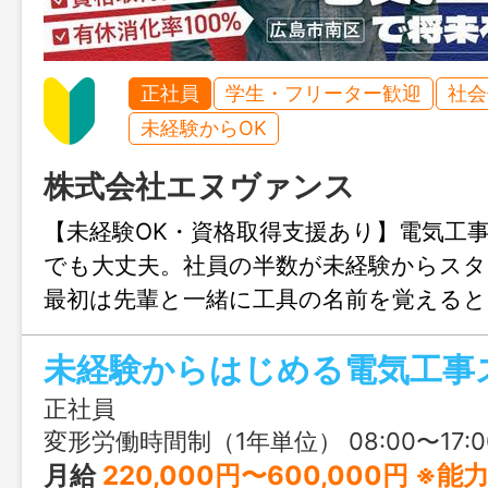
正社員
学生・フリーター歓迎
社会
未経験からOK
株式会社エヌヴァンス
【未経験OK・資格取得支援あり】電気工
でも大丈夫。社員の半数が未経験からス
最初は先輩と一緒に工具の名前を覚える
れます。資格取得の費用は会社が全額負担
未経験からはじめる電気工事
の資格手当もプラスされるので、頑張る
します。「手に職をつけたい」——その
正社員
ば、ぜひご応募ください。
変形労働時間制（1年単位） 08:00〜17:0
月給
220,000円〜600,000円 ※能力に応じた基本給ですが、経験豊富な方、特別能