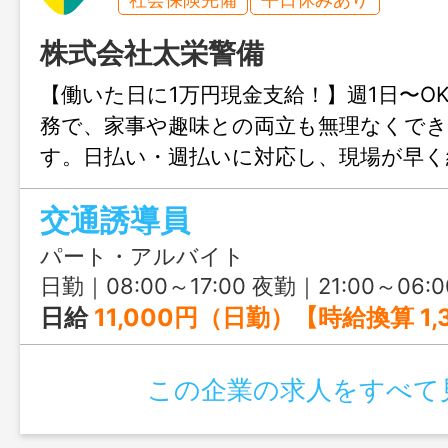
株式会社太栄警備
【働いた日に1万円現金支給！】週1日〜O
務で、家事や趣味との両立も無理なくで
す。日払い・週払いに対応し、現場が早く
分の日給を保証。当日1万円支給、残り1,0
交通誘導員
り後、給与日に全額精算します。未経験で
サポートし、2〜3回の実務で仕事を覚え
パート・アルバイト
歴・年齢・経験不問で、どなたでも安心
日勤｜08:00～17:00 夜勤｜21:00～06:0
す。
日給
11,000円（日勤）【時給換算 1,375円】 日給 13,100円（夜勤）【時給換算 1,637円】 上記プラス資格手当・時間外手当 —————— 【日払い規定】 当日現金にて10,000円を支給します。 ※所得税等の源泉徴
この企業の求人をすべて