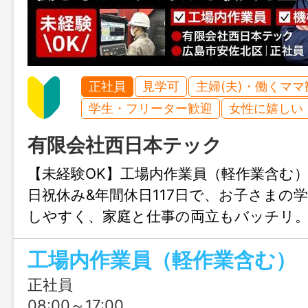
正社員
見学可
主婦(夫)・働くママ
学生・フリーター歓迎
女性に嬉しい
有限会社西日本テック
【未経験OK】工場内作業員（軽作業含む
日祝休み&年間休日117日で、お子さまの
しやすく、家庭と仕事の両立もバッチリ。
が支援&先輩スタッフがしっかりサポート
工場内作業員（軽作業含む）
安心してスタートできますよ。機械オペ
集！
正社員
08:00～17:00