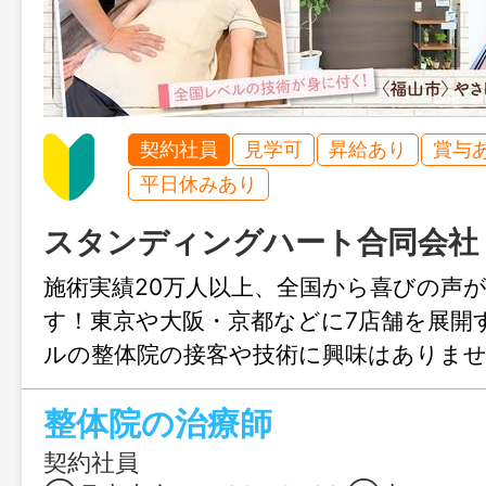
契約社員
見学可
昇給あり
賞与
平日休みあり
スタンディングハート合同会社
施術実績20万人以上、全国から喜びの声
す！東京や大阪・京都などに7店舗を展開
ルの整体院の接客や技術に興味はありま
りした研修制度があるので、未経験から
整体院の治療師
められます！
契約社員