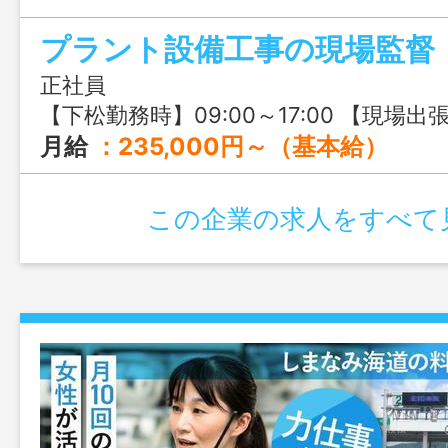
休の勤務サイクルで、メリハリある働き
プラント設備工事の現場監督
全国各地を飛びまわることができるので
方には特におすすめですよ♬
正社員
【下松勤務時】09:00～17:00 【現場出張時】
月給
：235,000円～（基本給） ▼別途支給 住宅手当：20,000円／月 ※賃貸住宅の世帯主の方に支給 出張手当：3,500円／日 × 25〜26日（月平均支給金額：87,500円） 現場への行き帰りの運転
この企業の求人をすべて