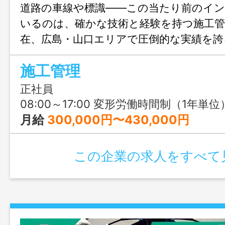
道路の車線や標識――この当たり前のイ
いるのは、確かな技術と経験を持つ施工管
在、広島・山口エリアで圧倒的な実績を誇
工業株式会社が、施工管理経験者を募集し
施工管理
に応じて年収500万円〜1,000万円のレ
休暇もしっかり取れる、ベテラン技術者
正社員
働ける環境がここにあります。
08:00～17:00 変形労働時間制（1年単位
月給
300,000円〜430,000円
この企業の求人をすべて