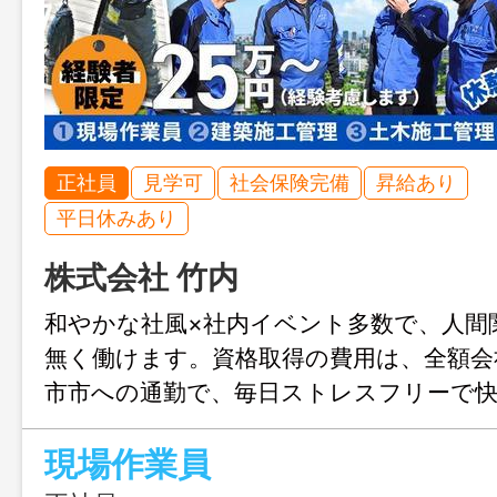
正社員
見学可
社会保険完備
昇給あり
平日休みあり
株式会社 竹内
和やかな社風×社内イベント多数で、人間
無く働けます。資格取得の費用は、全額会
市市への通勤で、毎日ストレスフリーで
すよ♪ 経験を活かして更なるスキルアッ
現場作業員
んか？