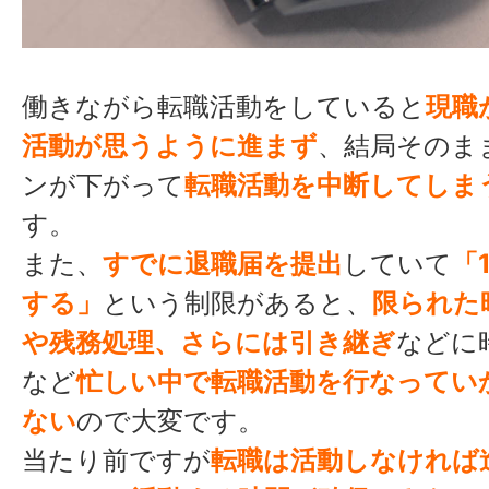
働きながら転職活動をしていると
現職
活動が思うように進まず
、結局そのま
ンが下がって
転職活動を中断してしま
す。
また、
すでに退職届を提出
していて
「
する」
という制限があると、
限られた
や残務処理、さらには引き継ぎ
などに
など
忙しい中で転職活動を行なってい
ない
ので大変です。
当たり前ですが
転職は活動しなければ