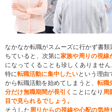
なかなか転職がスムーズに行かず書類
ちていると、次第に
家族や周りの視線
になってくることも珍しくありません
特に
転職活動に集中したい
という理由
から転職活動を始めてしまうと、
転職
分だけ無職期間が長引く
ことになり
周
目で見られるでしょう。
そうした
周りからの視線や心配の気持