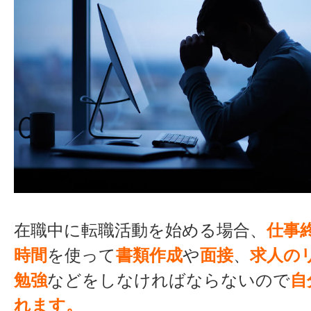
在職中に転職活動を始める場合、
仕事
時間
を使って
書類作成
や
面接
、
求人の
勉強
などをしなければならないので
自
れます。