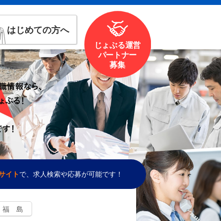
はじめての方へ
じょぶる運営
パートナー
募集
サイト
で、求人検索や応募が可能です！
福 島