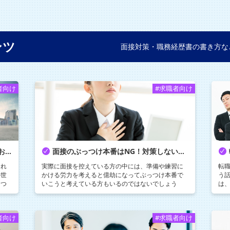
ンツ
面接対策・職務経歴書の書き方な
者向け
#求職者向け
転職は当たり前に。転職前に準備しておきたい3つのこと
面接のぶっつけ本番はNG！対策しない場合の採用への影響とは
けれ
実際に面接を控えている方の中には、準備や練習に
転
の世
かける労力を考えると億劫になってぶっつけ本番で
う
りつ
いこうと考えている方もいるのではないでしょう
は
させ
か。そこで今回は、ぶっつけ本番で面接に挑む場合
す
ャリ
の採用への影響などについてご紹介します。
い
者向け
#求職者向け