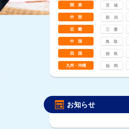
関 東
茨 城
中 部
新 潟
近 畿
三 重
中 国
鳥 取
四 国
徳 島
九州・沖縄
福 岡
お知らせ