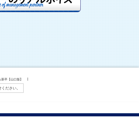
る新卒【山口版】
せください。