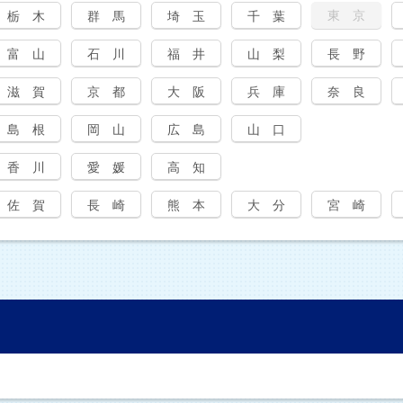
東 京
栃 木
群 馬
埼 玉
千 葉
富 山
石 川
福 井
山 梨
長 野
滋 賀
京 都
大 阪
兵 庫
奈 良
島 根
岡 山
広 島
山 口
香 川
愛 媛
高 知
佐 賀
長 崎
熊 本
大 分
宮 崎