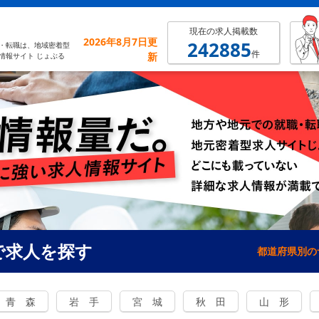
現在の求人掲載数
2026年8月7日更
242885
・転職は、地域密着型
件
新
情報サイト じょぶる
で求人を探す
都道府県別の
青 森
岩 手
宮 城
秋 田
山 形