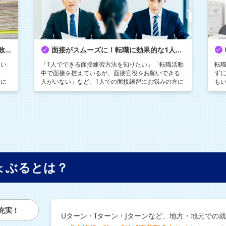
転職先の仕事についていけない時や失敗したと感じた時の対策方法
面接がスムーズに！転職に効果的な1人で出来る面接練習方法
てい
「1人でできる面接練習方法を知りたい」「転職活動
転
う
中で面接を控えているが、面接官役をお願いできる
ず
安に
人がいない」など、1人での面接練習にお悩みの方に
も
対策
向けて、1人での面接練習をする意味や転職に効果的
活
な1人でできる面接練習方法についてじょぶるのキャ
て
リアアドバイザーが解説します。
ょぶるとは？
充実！
Uターン・Iターン・Jターンなど、地方・地元での