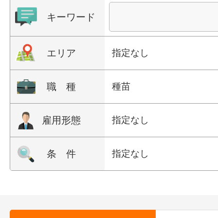
キーワード
エリア
指定なし
職 種
種苗
雇用形態
指定なし
条 件
指定なし