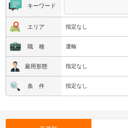
キーワード
エリア
指定なし
職 種
運輸
雇用形態
指定なし
条 件
指定なし