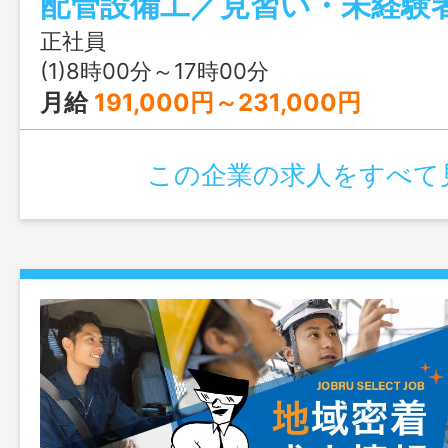
援します。 ＊入社後は、先輩と一緒に現
補助をしていただきます。独り立ちまで
正社員
度かかりますが、きちんと指導しますの
(1)8時00分～17時00分
応募ください。 「求人・事業所ＰＲシ
月給
191,000円～231,000円
さい。 変更範囲：電工（本人の適性、希
この企業の求人をすべて