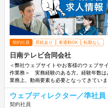
契約社員
昇給あり
車通勤OK
転勤なし
日南テレビ合同会社
＜弊社ウェブサイトやお客様のウェブサ
作業務＞ 実務経験のある方。経験年数
業務上、動画要素も必要となってきてい
ティブな仕事でもあることから想像力・
ウェブディレクター／準社員
します。映像制作にご興味ある方、長く
る方の応募をお待ちしております。 顧
契約社員