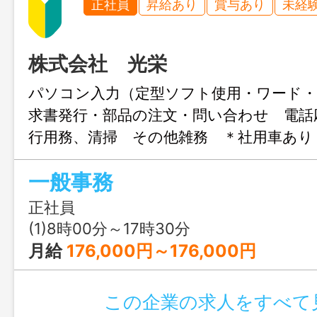
正社員
昇給あり
賞与あり
未経
株式会社 光栄
パソコン入力（定型ソフト使用・ワード
求書発行・部品の注文・問い合わせ 電話
行用務、清掃 その他雑務 ＊社用車あり
用する場合もありますが、ガソリン代 
一般事務
す） ＊業務詳細・その他は面接時に説明
日が充実しています 子供の学校行事、
正社員
は相談可 変更範囲：変更なし
(1)8時00分～17時30分
月給
176,000円～176,000円
この企業の求人をすべて