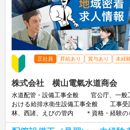
正社員
昇給あり
賞与あり
未経
株式会社 横山電氣水道商会
水道配管・設備工事全般 官公庁、一般
おける給排水衛生設備工事全般 工事受
林、西諸、えびの管内 ＊資格・経験の
す。資格取得費用は会社が全額負担します