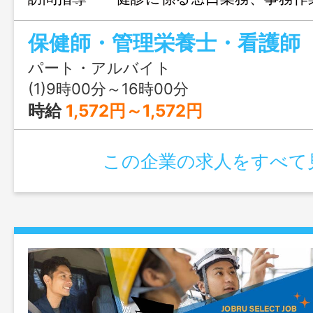
（ワード・エクセル）での入力等の業務 
業務 ＊変更範囲：変更なし ＊１日６
間の勤務となります。
パート・アルバイト
(1)9時00分～16時00分
時給
1,572円～1,572円
この企業の求人をすべて