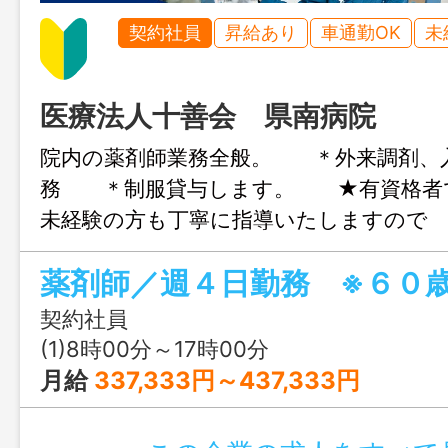
契約社員
昇給あり
車通勤OK
未
医療法人十善会 県南病院
院内の薬剤師業務全般。 ＊外来調剤、
務 ＊制服貸与します。 ★有資格者
未経験の方も丁寧に指導いたしますので
きます。 ★入居住宅（単身用・世帯用
薬剤師／週４日勤務 ※６０
ます。 【変更範囲：法人内の関連業
契約社員
(1)8時00分～17時00分
月給
337,333円～437,333円