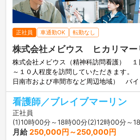
正社員
車通勤OK
転勤なし
株式会社メビウス ヒカリマー
株式会社メビウス（精神科訪問看護） １
～１０人程度を訪問していただきます。
日南市および串間市など周辺地域） バ
内服管理・セルフケア援助 コミュニケ
看護師／ブレイブマーリン
態の観察）・ご家族への支援、説明 主治
ラピストへの報告、連絡 【看護】
正社員
応・夜勤・オンコール対応はありません
(1)10時00分～18時00分(2)12時00分～1
リズムで働く事が出来ます。 ※［変更
月給
250,000円～250,000円
し］