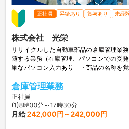
正社員
昇給あり
賞与あり
未経
株式会社 光栄
リサイクルした自動車部品の倉庫管理業務
随する業務（在庫管理、パソコンでの受発
単なパソコン入力あり ・部品の名称を
す ・一部配達等の業務有り ・その他、
倉庫管理業務
応 ・業務詳細その他は、面接時に説明
更範囲：変更なし
正社員
(1)8時00分～17時30分
月給
242,000円～242,000円