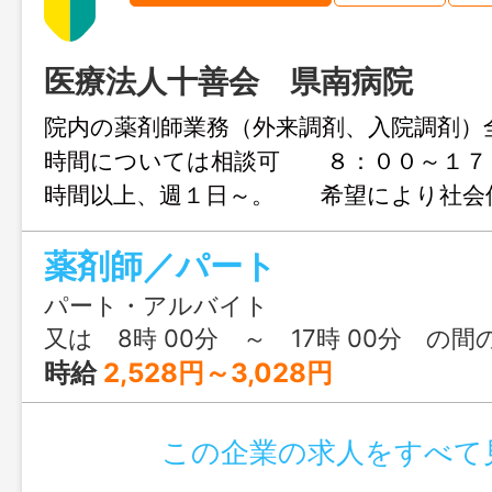
医療法人十善会 県南病院
院内の薬剤師業務（外来調剤、入院調剤
時間については相談可 ８：００～１７
時間以上、週１日～。 希望により社会
労も可能です。 ★有資格者であれば、
薬剤師／パート
も丁寧に指導いたしますので 安心して
す。 【変更範囲：法人内の関連業務】
パート・アルバイト
又は 8時 00分 ～ 17時 00分 の間
時給
2,528円～3,028円
この企業の求人をすべて