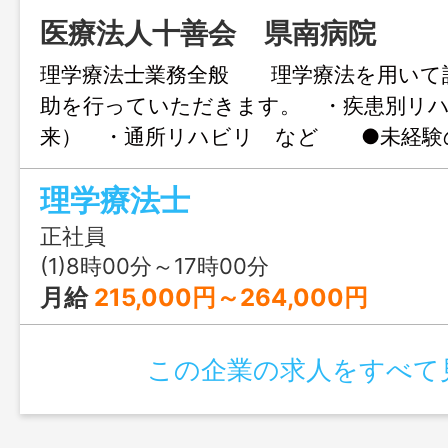
医療法人十善会 県南病院
理学療法士業務全般 理学療法を用いて
助を行っていただきます。 ・疾患別リ
来） ・通所リハビリ など ●未経験
指導いたします。 ●制服貸与 【変更
理学療法士
関連業務】
正社員
(1)8時00分～17時00分
月給
215,000円～264,000円
この企業の求人をすべて