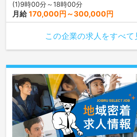
で外出することがあります（ＡＴ社用車利
(1)9時00分～18時00分
について詳しくは面接時説明します
月給
170,000円～300,000円
囲：変更なし】
この企業の求人をすべて