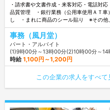
・請求書や文書作成・来客対応・電話対応
品質管理 ・銀行業務（公用車使用ＡＴ車
し ・まれに商品のシール貼り ※その他
接時に説明いたします ・副業可（ダブ
事務（風月堂）
す） 変更範囲：変更なし
パート・アルバイト
(1)9時00分～13時00分(2)10時00分～14時00分又は 9時 00分 ～ 
時給
1,100円～1,200円
この企業の求人をすべて