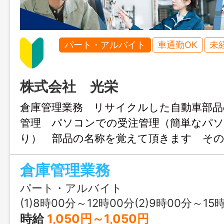
パート・アルバイト
車通勤OK
未
株式会社 光栄
倉庫管理業務 リサイクルした自動車部品
管理 パソコンでの受注管理（簡単なパ
り） 部品の名称を覚えて頂きます その
接客 変更範囲：変更なし ※業務詳細
倉庫管理業務
時に説明致します
パート・アルバイト
(1)8時00分～12時00分(2)9時00分～15時00分(3)1
時給
1,050円～1,050円