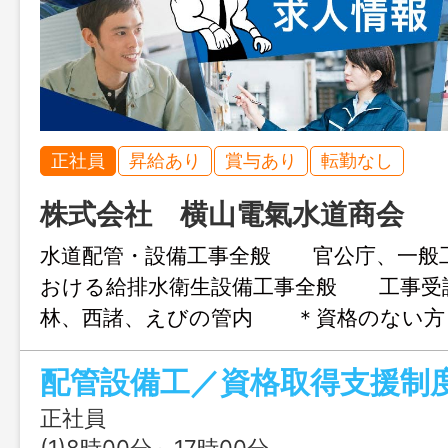
正社員
昇給あり
賞与あり
転勤なし
株式会社 横山電氣水道商会
水道配管・設備工事全般 官公庁、一般
おける給排水衛生設備工事全般 工事受
林、西諸、えびの管内 ＊資格のない方
得費用は会社が全額負担します。 ＊業務
は、面接時に説明致します 【工事事例
の際事業所情報をご覧ください】 「求人
正社員
ート」をご覧下さい。 変更範囲：電工
(1)8時00分～17時00分