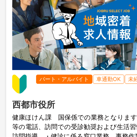
パート・アルバイト
車通勤OK
未
西都市役所
健康ほけん課 国保係での業務となります
等の電話、訪問での受診勧奨および生活習
訪問指導 ・健診に係る窓口業務、事務作