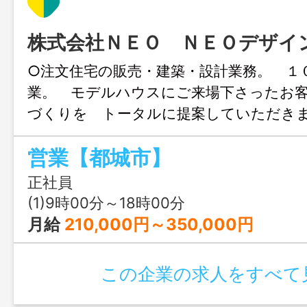
株式会社ＮＥＯ ＮＥＯデザイ
○注文住宅の販売・建築・設計業務。 １
業。 モデルハウスにご来場下さったお
づくりを トータルに提案していただき
住宅営業の経験者歓迎。 ※歩合給あり。
営業【都城市】
給します。 ＊業務の変更範囲：事業所
正社員
(1)9時00分～18時00分
月給
210,000円～350,000円
この企業の求人をすべて