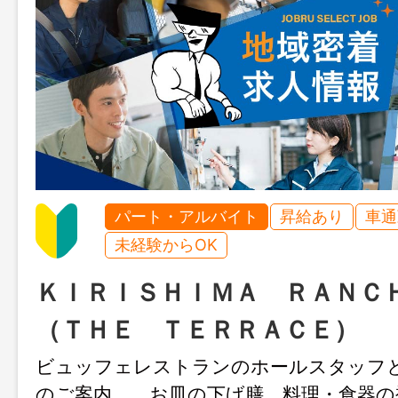
パート・アルバイト
昇給あり
車通
未経験からOK
ＫＩＲＩＳＨＩＭＡ ＲＡＮＣ
（ＴＨＥ ＴＥＲＲＡＣＥ）
ビュッフェレストランのホールスタッフ
のご案内、 お皿の下げ膳、料理・食器の