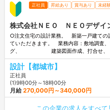
正社員
昇給あり
賞与あり
未経
株式会社ＮＥＯ ＮＥＯデザイ
○注文住宅の設計業務。 新築一戸建ての
ていただきます。 業務内容：敷地調査
グ、 建築図面作成、打
築確認申請業務等 ＊業務の変更範囲
設計【都城市】
る業務
正社員
(1)9時00分～18時00分
月給
270,000円～340,000円
この企業の求人をすべて