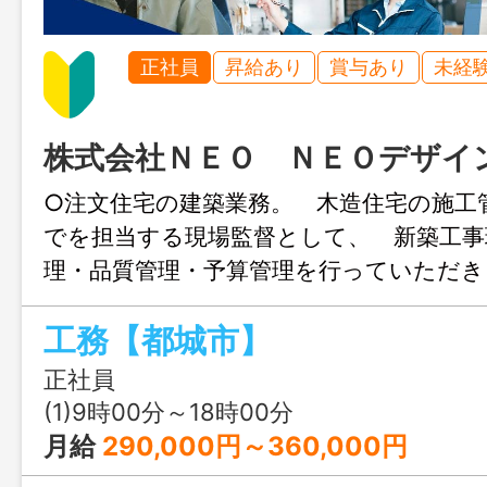
正社員
昇給あり
賞与あり
未経
株式会社ＮＥＯ ＮＥＯデザイ
○注文住宅の建築業務。 木造住宅の施工
でを担当する現場監督として、 新築工事
理・品質管理・予算管理を行っていただ
務の変更範囲：事業所の定める業務】
工務【都城市】
正社員
(1)9時00分～18時00分
月給
290,000円～360,000円