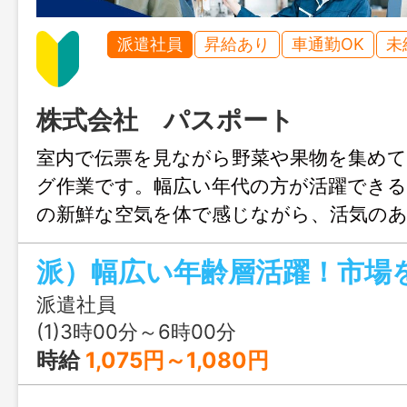
派遣社員
昇給あり
車通勤OK
未
株式会社 パスポート
室内で伝票を見ながら野菜や果物を集め
グ作業です。幅広い年代の方が活躍できる
の新鮮な空気を体で感じながら、活気の
始めませんか？ 伝票に書かれたお店の
物の数量を確認します。 台車を使って、
玉ねぎなどの指定された商品を探し、集
派遣社員
られた場所まで運びます。 早朝６時に
(1)3時00分～6時00分
で、Ｗワークを希望している方にオスス
時給
1,075円～1,080円
す。 職場の雰囲気をご覧いただける見学