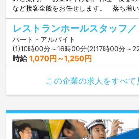
など接客全般をお任せします。 落ち着い
での勤務です。未経験の方も丁寧に指導し
してご応募ください。 雇用期間終了後
となります。 変更範囲：変更なし
パート・アルバイト
(1)10時00分～16時00分(2)17時00分～22時00分又は 10時 00分 ～
時給
1,070円～1,250円
この企業の求人をすべて