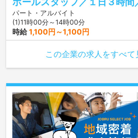
す。 ＊立ち仕事になる為、ある程度の体
ます。 【変更範囲：変更なし】
パート・アルバイト
(1)11時00分～14時00分
時給
1,100円～1,100円
この企業の求人をすべて