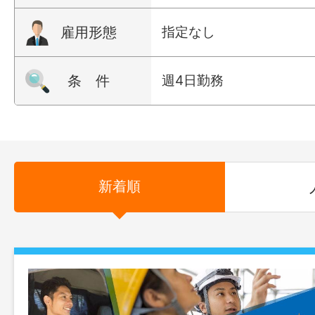
雇用形態
指定なし
条 件
週4日勤務
新着順