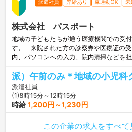
派遣社員
昇給あり
車通勤OK
未
株式会社 パスポート
地域の子どもたちが通う医療機関での受
す。 来院された方の診察券や医療証の受
内、パソコンへの入力、院内清掃などを
きます。ＰＣ作業は決まった内容の入力が
本的な文字入力ができれば問題ありませ
医療知識は必要ありません。先輩スタッ
派遣社員
トしますので、未経験でも始めやすい環
(1)8時15分～12時15分
日・日曜日・祝日は休みとなり、予定が立
時給
1,200円～1,230円
無理なく働ける環境です。 総合病院のよ
応で走り回る激しい忙しさはありません
この企業の求人をすべて
場の雰囲気をご覧いただける見学が可能