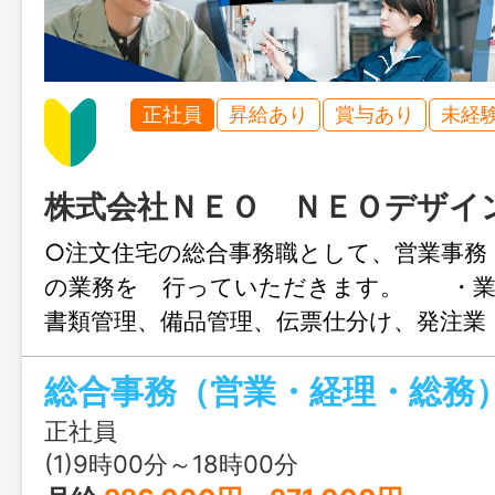
正社員
昇給あり
賞与あり
未経
株式会社ＮＥＯ ＮＥＯデザイ
○注文住宅の総合事務職として、営業事務
の業務を 行っていただきます。 ・業
書類管理、備品管理、伝票仕分け、発注業
務、 月末処理業務、他庶務業
総合事務（営業・経理・総務
経験者歓迎 ＊業務の変更範囲：事業所
正社員
(1)9時00分～18時00分