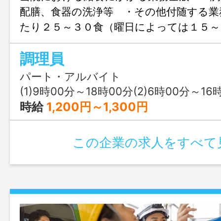
配膳、食器の洗浄等 ・その他付随する
たり２５～３０食（曜日によっては１５
＊３～５名で行います。 ＊料理の好きな
調理員
す。 ＊変更範囲：変更なし
パート・アルバイト
(1)9時00分～18時00分(2)6時00分～16
時給
1,200円～1,300円
この企業の求人をすべて