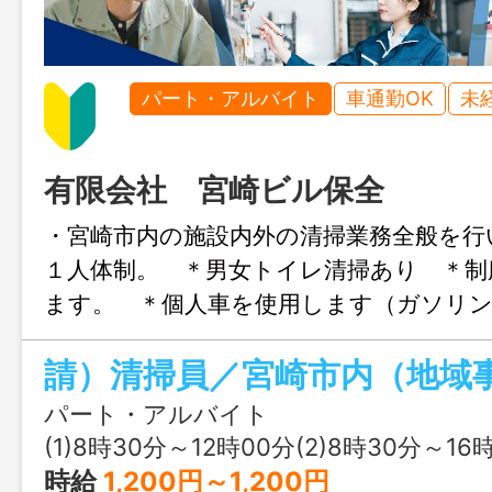
パート・アルバイト
車通勤OK
未
有限会社 宮崎ビル保全
・宮崎市内の施設内外の清掃業務全般を
１人体制。 ＊男女トイレ清掃あり ＊制
ます。 ＊個人車を使用します（ガソリン
宅からの直行・直帰です。 ＊変更範囲
請）清掃員／宮崎市内（地域
パート・アルバイト
(1)8時30分～12時00分(2)8時30分～16
時給
1,200円～1,200円