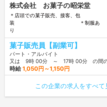
株式会社 お菓子の昭栄堂
＊店頭での菓子販売、接客、包
装 ＊制服あ
り 
務日数や時間については、相談に応じま
菓子販売員【副業可】
す。 ●社員登用制度あり。 
さんのいらっしゃる方でもスタッフで、
パート・アルバイト
来る範囲で調整できます。 ●Ｗワークも
又は 9時 00分 ～ 17時 00分 の間
す。 「変更範囲：変更なし」
時給
1,050円～1,150円
この企業の求人をすべて