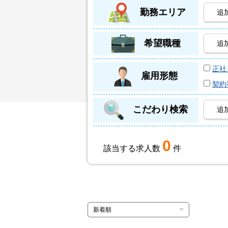
勤務エリア
追
希望職種
追
正社
雇用形態
契約
こだわり検索
追
0
該当する求人数
件