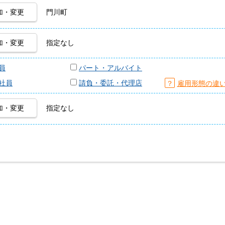
加・変更
門川町
加・変更
指定なし
員
パート・アルバイト
社員
請負・委託・代理店
？
雇用形態の違
加・変更
指定なし