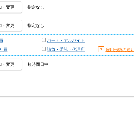
加・変更
指定なし
加・変更
指定なし
員
パート・アルバイト
社員
請負・委託・代理店
？
雇用形態の違
加・変更
短時間日中