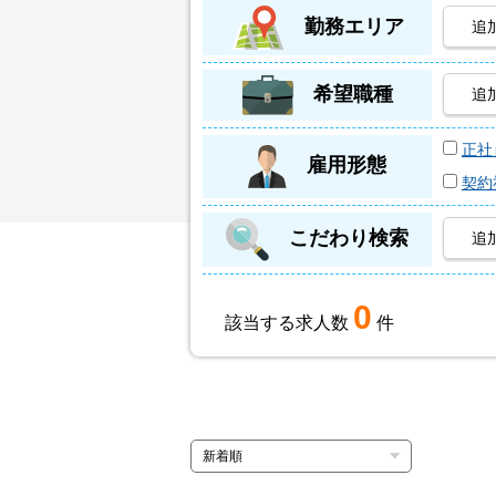
勤務エリア
追
希望職種
追
正社
雇用形態
契約
こだわり検索
追
0
該当する求人数
件