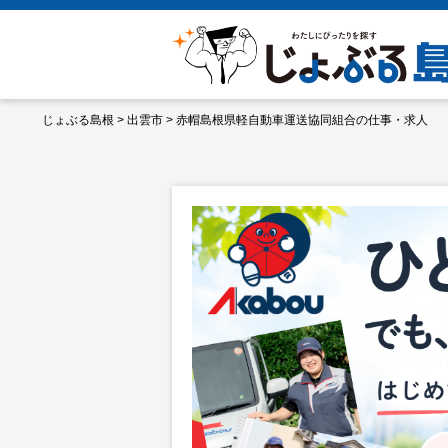
じょぶる島根
>
出雲市
>
赤帽島根県軽自動車運送協同組合の仕事・求人