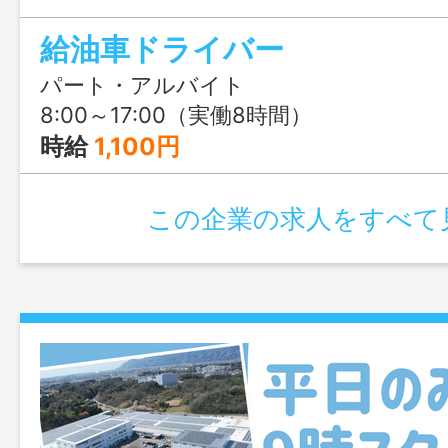
ンフラを裏側から支えるお仕事です。「
給油車ドライバー
イトとして、日中のフルタイムで安定し
「夜勤や不規則なシフトはキツイ…」そん
パート・アルバイト
います。経験者の方は即戦力として優遇
8:00～17:00（実働8時間）
時給
1,100円
この企業の求人をすべて