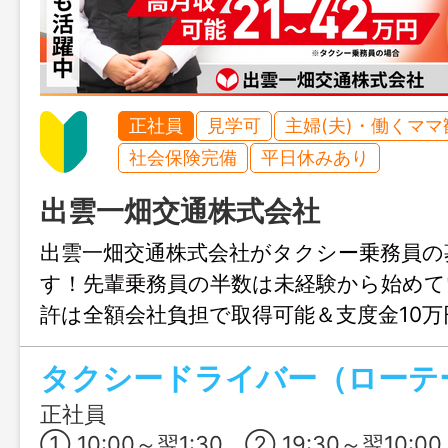
正社員
見学可
主婦(夫)・働くママ
社会保険完備
平日休みあり
出雲一畑交通株式会社
出雲一畑交通株式会社がタクシー乗務員の
す！先輩乗務員の半数は未経験から始めて
許は全額会社負担で取得可能＆支度金10
機会に一畑グループの一員になりませんか
正社員の場合のみ支給）
正社員
① 10:00～翌1:30、② 19:30～翌10:00、③ 7:30～18: