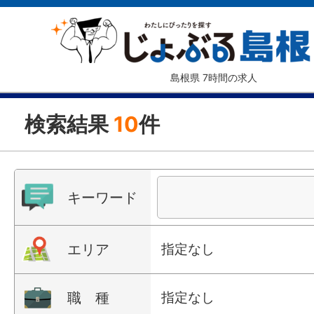
島根県 7時間の求人
検索結果
10
件
キーワード
エリア
指定なし
職 種
指定なし