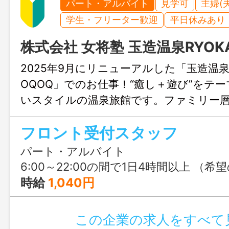
パート・アルバイト
見学可
主婦(
学生・フリーター歓迎
平日休みあり
株式会社 女将塾 玉造温泉RYOKA
2025年9月にリニューアルした「玉造温泉R
OQOQ」でのお仕事！“癒し＋遊び”をテ
いスタイルの温泉旅館です。ファミリー
のお客様が訪れており、明るくにぎやか
フロント受付スタッフ
働けます◎即日勤務も可能なので、「す
う方にもピッタリです！
パート・アルバイト
6:00～22:00の間で1日4時間以上 （希望の時間帯で相談OK／例：6
時給
1,040円
この企業の求人をすべて