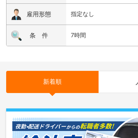
雇用形態
指定なし
条 件
7時間
新着順