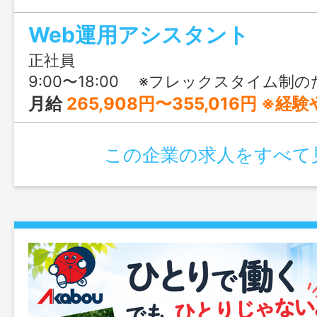
休み＆リモート・フルフレックスの環境
Web運用アシスタント
「Webのスキル」を身につけるチャンス
正社員
9:00〜18:00 ※フレックスタイム制のため、業務に合わせて柔軟に勤務時間の調整が可能
月給
265,908円〜355,016円 ※経験やスキル
この企業の求人をすべて