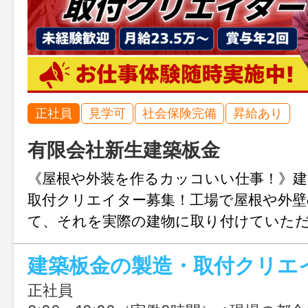
正社員
見学可
社会保険完備
昇給あり
有限会社新生建築板金
《屋根や外装を作るカッコいい仕事！》建
取付クリエイター募集！工場で屋根や外壁
て、それを実際の建物に取り付けていた
「ザ・建設業」というよりは、自分の手
建築板金の製造・取付クリエ
「巨大なモノづくり」に近い感覚の専門
正社員