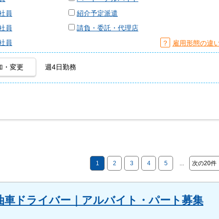
社員
紹介予定派遣
社員
請負・委託・代理店
社員
？
雇用形態の違
加・変更
週4日勤務
1
2
3
4
5
次の20件
…
油車ドライバー｜アルバイト・パート募集