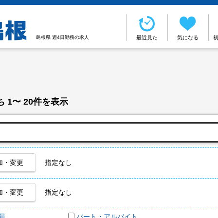
島根県 週4日勤務の求人
最近見た
気になる
 1〜 20件を表示
加・変更
指定なし
加・変更
指定なし
員
パート・アルバイト