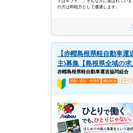
トはキツイ…」そんな方に選ばれていま
の方は即戦力として優遇します。
【赤帽島根県軽自動車運送
主)募集【島根県全域の求
赤帽島根県軽自動車運送協同組合
請負・委託・代理店
嘱託社員
見学可