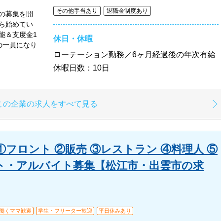
その他手当あり
退職金制度あり
の募集を開
ら始めてい
能＆支度金1
休日・休暇
の一員になり
ローテーション勤務／6ヶ月経過後の年次有給
休暇日数：10日
この企業の求人をすべて見る
フロント ②販売 ③レストラン ④料理人 ⑤
ト・アルバイト募集【松江市・出雲市の求
・働くママ歓迎
学生・フリーター歓迎
平日休みあり