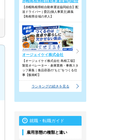
赤帽島根県軽自動車運送協同組合
【赤帽島根県軽自動車運送協同組合】配
送ドライバー | 委託(個人事業主)募集
【島根県全域の求人】
オージェイケイ株式会社
【オージェイケイ株式会社 島根工場】
製造オペレーター・倉庫業務・事務スタ
ッフ募集｜食品容器の“もと”をつくる仕
事【飯南町】
ランキングの続きを見る
就職・転職ガイド
雇用形態の種類と違い