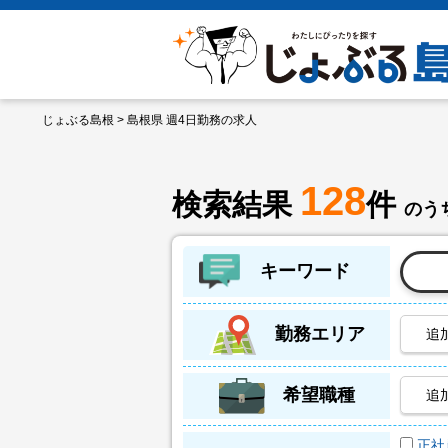
じょぶる島根
> 島根県 週4日勤務の求人
128
検索結果
件
のうち
キーワード
勤務エリア
追
希望職種
追
正社