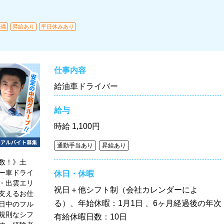
完備
昇給あり
平日休みあり
仕事内容
給油車ドライバー
給与
時給
1,100円
通勤手当あり
昇給あり
数！》土
ー車ドライ
休日・休暇
・出雲エリ
祝日＋他シフト制（会社カレンダーによ
支えるお仕
る）、年始休暇：1月1日 、6ヶ月経過後の年次
日中のフル
規則なシフ
有給休暇日数：10日