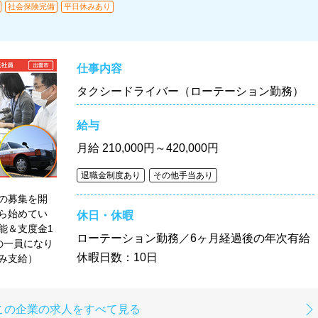
社会保険完備
平日休みあり
仕事内容
タクシードライバー（ローテーション勤務）
給与
月給
210,000円～420,000円
退職金制度あり
その他手当あり
の募集を開
ら始めてい
休日・休暇
能＆支度金1
ローテーション勤務／6ヶ月経過後の年次有給
の一員になり
休暇日数：10日
み支給）
この企業の求人をすべて見る