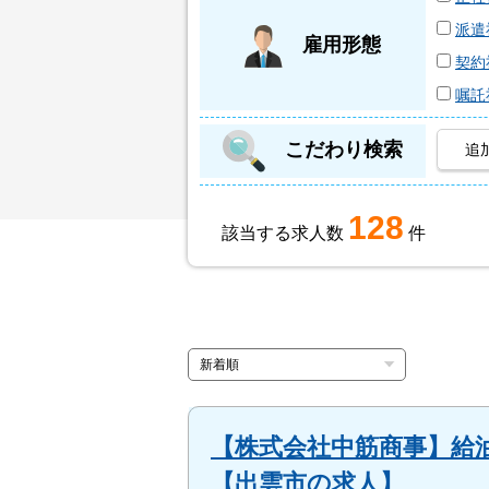
派遣
雇用形態
契約
嘱託
こだわり検索
追
128
該当する求人数
件
【株式会社中筋商事】給
【出雲市の求人】