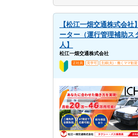
【松江一畑交通株式会社
ーター（運行管理補助ス
人】
松江一畑交通株式会社
正社員
見学可
主婦(夫)・働くママ歓迎