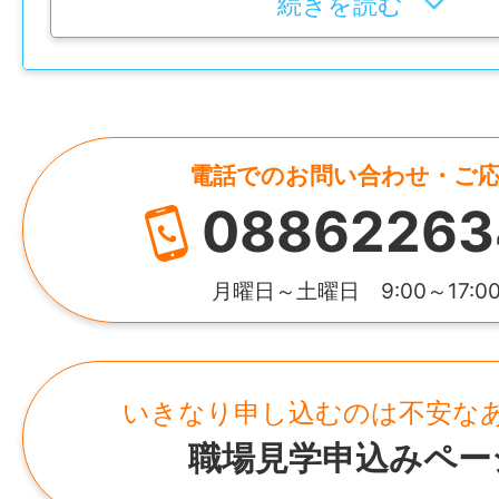
島本 謙次
続きを読む
未経験もOK
年間休日110日（※必須取得有給5日含む）
資本金
勤務は日勤のみ
５０００万円
残業ほぼなし
電話でのお問い合わせ・ご
所在地
と働きやすい環境で、
08862263
徳島県板野郡松茂町中喜来字福有開拓３０
プライベートのON/OFFをつけられます！
月曜日～土曜日 9:00～17:0
この度事業拡大のため10名の増員をいたし
定員に達し次第応募は締め切らせていただ
いきなり申し込むのは不安な
興味がある方は、応募先へ進むボタンをク
職場見学申込みペー
さい！
さらに詳しい内容を写真付きで紹介してお