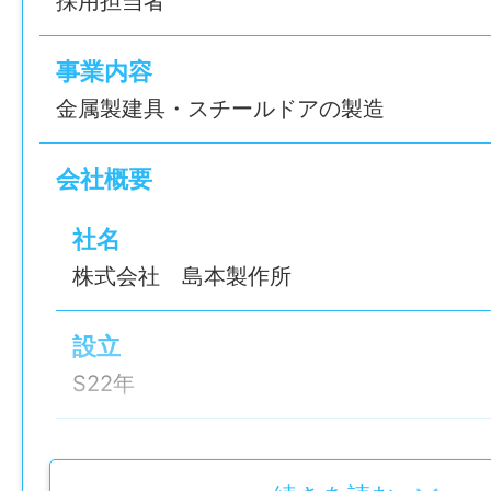
採用担当者
今回募集の仕事内容は、
事業内容
【お仕事内容】
金属製建具・スチールドアの製造
◇ 機械加工／折曲機械を使って鉄板の折曲
のバラシ作業
会社概要
◇ 溶接組立作業
◇ 塗装作業
社名
株式会社 島本製作所
※適性を見て上記仕事のいずれかに配属しま
部署の移動も可能です
設立
///////////////////////////////////////
S22年
「島本製作所」は
代表者