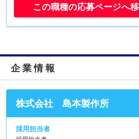
この職種の応募ページへ
なので…
---------
賞与が年3回も出せちゃうんで
す！
平均4か月分・過去最高は7か月分の賞与を
ります♪
企 業 情 報
---------
平均で4か月分ってかなり大きいですよね！
株式会社 島本製作所
年収もアップして、仕事にやりがいが持て
も買えちゃう♪
採用担当者
///////////////////////////////////////