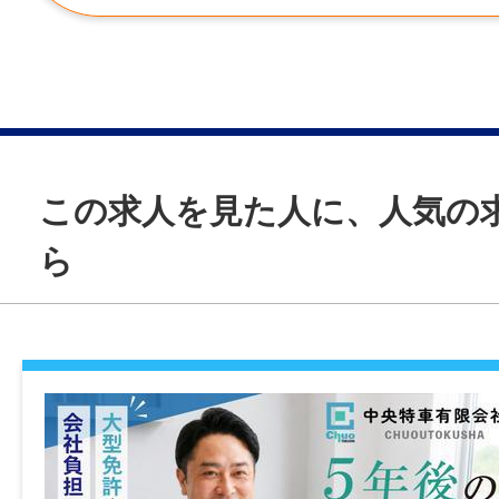
【★この求人情報に関するお問い合わせは 
を見る」または、「応募先へ進む」のボタ
てください。★】
この求人を見た人に、人気の
仕事内容変更の可能性：あり
変更予定の仕事内容：会社の行う業務
ら
就業場所
〒771-0212 徳島県板野郡松茂町中喜来字
１７
勤務地変更の可能性：なし
給与