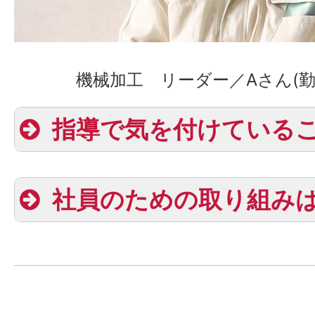
若い社員も活躍する場が増えて
機械加工 リーダー／Aさん(勤続
決算
指導で気を付けている
社員のための取り組み
会社は従業員あってのもの