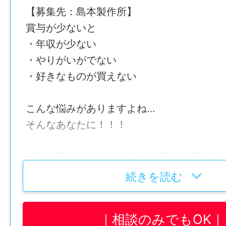
【募集先：島本製作所】
賞与が少ないと
・年収が少ない
・やりがいがでない
・好きなものが買えない
こんな悩みがありますよね…
そんなあなたに！！！
「島本製作所」は、今年で76周年を迎える
アルミサッシの大手であるYKK産業株式会
続きを読む
ており、
安定した経営を行っています！
相談のみでもOK