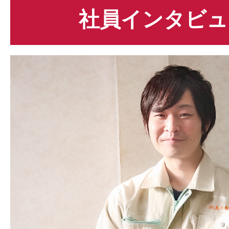
誠実で前向きな人
社員インタビュ
より取りやすくなった
この業界で西日本No.1を目指す
技術力の
考えることが好きな人
休日も増やしました
福利厚生の見直し
110日
自分の子どもを入社さ
残業も減っています
ような会社
生産性が