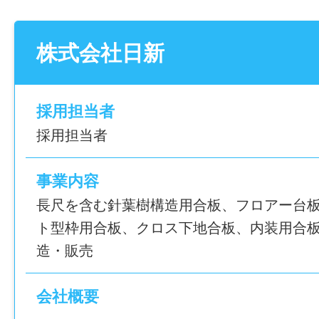
休日・休暇
年間休日
土日祝
120日
株式会社日新
（※企業カレンダーに準ずる）
GW・夏期休暇・年末年始
雇用形態
採用担当者
正社員
諸手当
採用担当者
昇給あり
経験
通勤手当あり(上限￥5,000)
事業内容
未経験可
退職金制度あり
長尺を含む針葉樹構造用合板、フロアー台
資格手当あり
年齢制限
ト型枠用合板、クロス下地合板、内装用合板
資格取得補助あり
造・販売
〜35歳(長期キャリア形成を図るため)
家族手当あり(子ども：5,000円/人)
役職手当あり
会社概要
学歴
皆勤手当あり(5,000円)