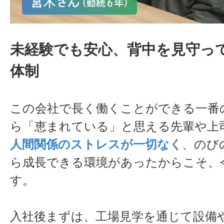
表板・中板など
未経験でも安心、背中を見守っ
合わせ、自社製
体制
塗布して貼り合
す。ここで合板
す。
この会社で長く働くことができる一番
ら「恵まれている」と思える先輩や上
人間関係のストレスが一切なく
、のび
【仕上工程】
ら成長できる環境があったからこそ、
す。
合板を規定サイ
表面を研磨して
入社後まずは、工場見学を通じて設備