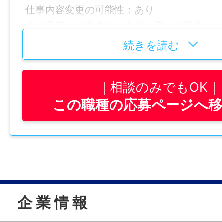
仕事内容変更の可能性：あり
学歴
変更予定の仕事内容：企業の定める業務
高卒以上
続きを読む
就業場所
免許・資格
〒773-0006 徳島県小松島市横須町5番38
普通自動車運転免許
相談のみでもOK
勤務地変更の可能性：なし
この職種の応募ページへ
就業時間
給与
①08：10〜17：30
月給 195,000円～220,000円
②20：10〜05：30
賞与
休憩時間
年2回 （約5カ月分）、業績により期末決
80分
企 業 情 報
（過去連続支給）