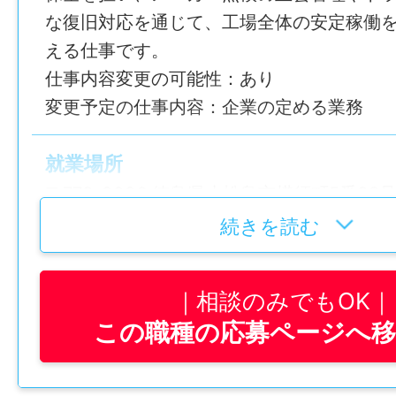
な復旧対応を通じて、工場全体の安定稼働
える仕事です。
仕事内容変更の可能性：あり
変更予定の仕事内容：企業の定める業務
就業場所
〒773-0006 徳島県小松島市横須町5番38
勤務地変更の可能性：なし
続きを読む
給与
相談のみでもOK
月給 195,000円～220,000円
この職種の応募ページへ
賞与
年2回 （約5カ月分）、業績により期末決