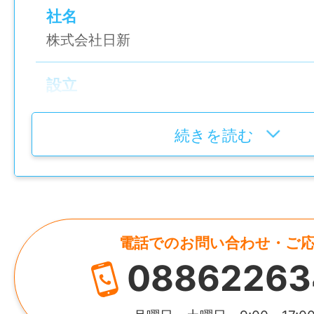
高卒以上
時間外手当あり
社名
株式会社日新
免許・資格
加入保険等
普通自動車運転免許
社会保険完備（雇用・健康・労災・厚生）
設立
1998年（平成10年）
就業時間
マイカー通勤
続きを読む
①08：10〜17：30
可
代表者
②20：10〜05：30
佐藤 一郎
時間外
休憩時間
月平均25時間
資本金
80分
電話でのお問い合わせ・ご
3,000万円
特記事項
08862263
休日・休暇
・受動喫煙防止対策：喫煙室設置
HP
日曜日＋シフトによる1日で完全週休二日制
・試用期間：6カ月