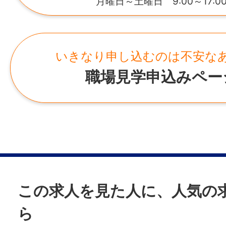
https://www.nisshin.gr.jp/
月曜日～土曜日 9:00～17:0
GW・夏期休暇・年末年始
・試用期間中の労働条件：同条件
・雇用期間の定め：なし
所在地
諸手当
・定年制：あり（65歳）
鳥取県境港市西工業団地100番
いきなり申し込むのは不安な
昇給あり
・再雇用制度：あり（70歳）
通勤手当あり(上限￥5,000)
職場見学申込みペー
・固定残業代制：なし
退職金制度あり
資格手当あり
情報公開日
資格取得補助あり
2026/05/19 23:59
家族手当あり(子ども：5,000円/人)
役職手当あり
皆勤手当あり(5,000円)
時間外手当あり
この求人を見た人に、人気の
ら
加入保険等