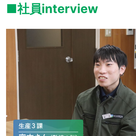
■社員interview
す。
【乾燥工程】
切削した単板を
ー」と呼ばれる
し、しっかり乾
です。品質を左
役割を担ってい
【接着工程】