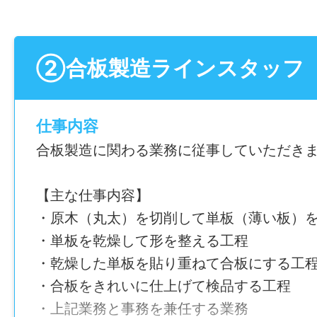
（過去連続支給）
②合板製造ラインスタッフ
年間休日
120日
仕事内容
雇用形態
合板製造に関わる業務に従事していただき
正社員
【主な仕事内容】
経験
・原木（丸太）を切削して単板（薄い板）
未経験可
・単板を乾燥して形を整える工程
・乾燥した単板を貼り重ねて合板にする工
年齢制限
・合板をきれいに仕上げて検品する工程
〜35歳(長期キャリア形成を図るため)
・上記業務と事務を兼任する業務