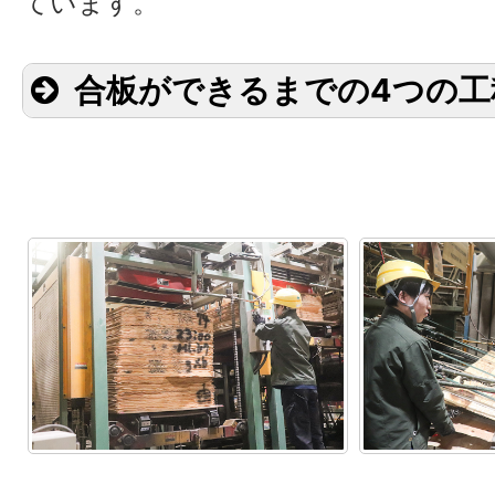
ています。
合板ができるまでの4つの工
【切削工程】
原木を大根の桂
薄く削り、厚さ
板」を作る工程
だけ薄く、均一
めには高い技術