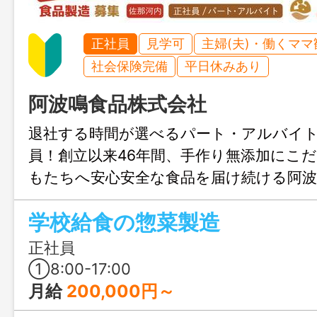
正社員
見学可
主婦(夫)・働くママ
社会保険完備
平日休みあり
阿波鳴食品株式会社
退社する時間が選べるパート・アルバイ
員！創立以来46年間、手作り無添加にこ
もたちへ安心安全な食品を届け続ける阿波
事。
学校給食の惣菜製造
正社員
①8:00-17:00
月給
200,000円～