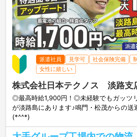
派遣社員
見学可
社会保険完備
女性に嬉しい
株式会社日本テクノス 淡路支
◎最高時給1,900円！◎未経験でもガッ
が淡路島にあります♪鳴門・松茂からの送
(*^^*)