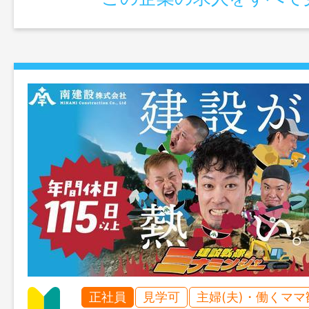
正社員
見学可
主婦(夫)・働くママ