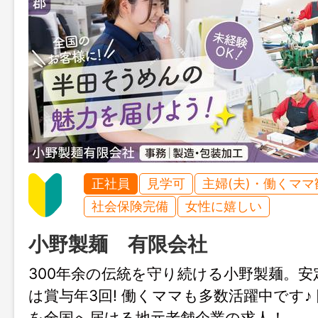
正社員
見学可
主婦(夫)・働くママ
社会保険完備
女性に嬉しい
小野製麺 有限会社
300年余の伝統を守り続ける小野製麺。安
は賞与年3回! 働くママも多数活躍中です♪
を全国へ届ける地元老舗企業の求人！