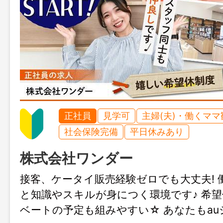
正社員
見学可
主婦(夫)・働くママ
社会保険完備
平日休みあり
株式会社ワンダー
接客、ケータイ販売経験ゼロでも大丈夫! 
と知識やスキルが身につく環境です♪ 希
ベートの予定も組みやすい☆ あなたもa