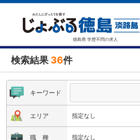
徳島県 学歴不問の求人
検索結果
36
件
キーワード
エリア
指定なし
職 種
指定なし