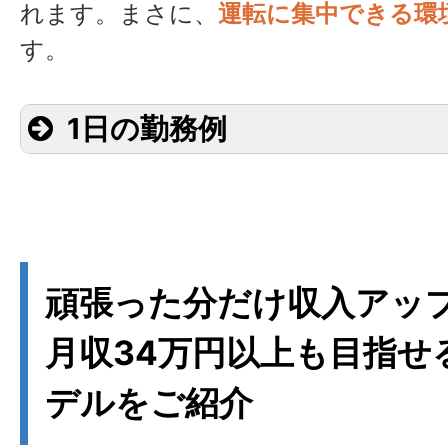
れます。まさに、
運転に集中できる環
す。
1日の勤務例
出勤・始業点呼・健
5:45～6:00
アルコールチェッ
6:00～
頑張った分だけ収入アッ
運行開始、A工場へ
6:30
月収34万円以上も目指せ
デルをご紹介
06:30～
A工場到着（積込作