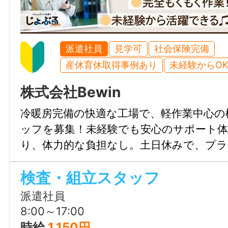
・経験者 ：450万円
【必須】大型自動車免許 【あれば尚可】
（整地・運搬・積込用及び掘削用）運転技
賞与
派遣社員
見学可
社会保険完備
年2回 計1.5ヶ月分 ※前年度実績
就業時間
産休育休取得事例あり
未経験からO
1年単位の変形労働時間制
年間休日
株式会社Bewin
06:00～14:30（実働7.5時間）
101日
※業務によって変動あり
冷暖房完備の快適な工場で、軽作業中心の
ッフを募集！未経験でも安心のサポート
【月平均所定労働時間：165時間】
雇用形態
り、体力的な負担なし。土日休みで、プ
契約社員
実。長期勤務可能な安定した環境です。
休憩時間
検査・組立スタッフ
60分
経験
派遣社員
【必須】大型車の乗務経験1年以上
8:00～17:00
就業日
時給
1,150円