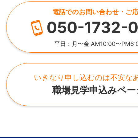
勤務地変更の可能性：なし
通勤手当 ：3,344円（参考金額）
電話でのお問い合わせ・ご
資本金
▶▶月収 280,354円
最寄り駅
050-1732-0
1,000万円
JR山陽本線「岩国駅」より徒歩15分
給与モデル
所在地
【年収モデル例】
平日：月〜金 AM10:00〜PM6:
給与
40代男性の場合
山口県山陽小野田市セメント町8番14号
月給 総支給 280,354円～346,200円
・未経験者：380万円
（日給：8,400円）
事業所
・経験者 ：450万円
いきなり申し込むのは不安な
・岩国事業所
職場見学申込みペー
【月収詳細】
賞与
山口県岩国市飯田町2-8-1 日本製紙（
●モデル月収A（休日出勤3日程度＋時間外2
年2回 計1.5ヶ月分 ※前年度実績
内
基本給 ：184,800円（日給8,400円
休日出勤手当 ：31,500円（3日分：日給8,
年間休日
×1.25×3）
101日