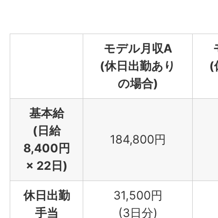
7:15
け作業）
07:15～
運搬開始
モデル月収A
(休日出勤あり
10:15～
の場合)
車内でゆっくりお
11:15
基本給
(日給
184,800円
11:35～
B工場到着（シート
8,400円
11:55
卸し作業）
× 22日)
休日出勤
31,500円
11:55～
点検・アルコール
手当
(3日分)