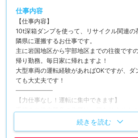
仕事内容
【仕事内容】
10t深箱ダンプを使って、リサイクル関連の
隣県に運搬するお仕事です。
主に岩国地区から宇部地区までの往復です
帰り勤務。毎日家に帰れますよ！
大型車両の運転経験があればOKですが、ダ
ても大丈夫です！
——————
【力仕事なし！運転に集中できます】
手積みや体力勝負の作業は一切ありません
運転以外のお仕事といえば、荷台にシート
続きを読む
い。