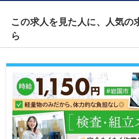
運行時間外手当：126,100円（業務量、業
通勤手当 ：3,800円（参考金額）
雇用形態
この求人を見た人に、人気の
▶▶月収 346,200円
正社員
ら
●モデル月収Ｂ（休日出勤なし＋時間外10
経験
基本給 ：184,800円（日給8,400円
【必須】大型車の乗務経験1年以上
運行時間外手当：92,210円（業務量、業務
通勤手当 ：3,344円（参考金額）
年齢制限
▶▶月収 280,354円
〜59歳(定年制度を上限とするため)
給与モデル
学歴
【年収モデル例】
高卒以上
40代男性の場合
・未経験者：380万円
免許・資格