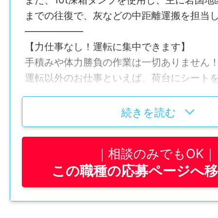
また、10t深箱ダンプを使用し、主に岩国地
て退社！
までの往復で、灰などの中距離運搬を担当
——————
——————
【この求人の魅力は…】
【力仕事なし！運転に集中できます】
●毎日お家でお風呂とご飯！
手積みや体力勝負の作業は一切ありません
長距離なしの日帰り運送です♪
運転以外のお仕事といえば、荷台にシート
い。
●体力勝負じゃありません！
積み込み作業もボタン一つで簡単に操作で
手積み作業ゼロで体に優しい♪
続きを読む
ベルカーでの積み下ろし作業は取引先が担
す。
●15:15退社OK！
相談のみでもOK
まさに、運転に集中できる環境が整ってい
夕方からは家族と過ごす・趣味に没頭ができ
この職種の応募ページへ
——————
【1日の勤務例】
※大型車両の運転経験が1年以上あればOK
5:45～6:00 出勤・始業点呼・健康チェ
験がなくても問題ありません。