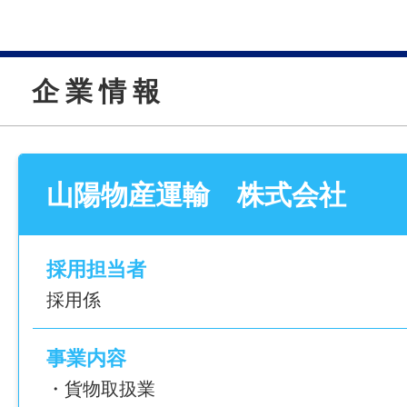
チェック～点検
——————
6:00～6:30 運行開始、A工場へ出発
仕事内容変更の可能性：なし
6:30～7:15 A工場到着（積込作業～シ
企 業 情 報
7:15～ 運搬開始
就業場所
10:15～11:15 車内でゆっくりお昼休憩
〒740-0003 山口県岩国市飯田町2-8-1 日
11:35～11:55 B工場到着（シート外し作
場内
11:55～15:15 点検・アルコールチェック
最寄り駅：JR山陽本線「岩国駅」より徒歩1
山陽物産運輸 株式会社
て退社！
勤務地変更の可能性：なし
——————
【この求人の魅力は…】
最寄り駅
採用担当者
●毎日お家でお風呂とご飯！
JR山陽本線「岩国駅」より徒歩15分
採用係
長距離なしの日帰り運送です♪
給与
事業内容
●体力勝負じゃありません！
月給 総支給 280,354円～346,200円
・貨物取扱業