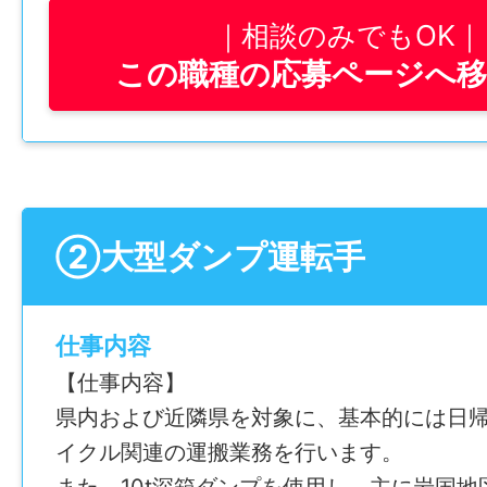
積み込み作業もボタン一つで簡単に操作で
相談のみでもOK
ベルカーでの積み下ろし作業は取引先が担
この職種の応募ページへ
す。
まさに、運転に集中できる環境が整ってい
——————
【1日の勤務例】
5:45～6:00 出勤・始業点呼・健康チェ
チェック～点検
②大型ダンプ運転手
6:00～6:30 運行開始、A工場へ出発
6:30～7:15 A工場到着（積込作業～シ
仕事内容
7:15～ 運搬開始
【仕事内容】
10:15～11:15 車内でゆっくりお昼休憩
県内および近隣県を対象に、基本的には日
11:35～11:55 B工場到着（シート外し作
イクル関連の運搬業務を行います。
11:55～15:15 点検・アルコールチェック