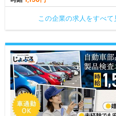
月～土 ※会社カレンダーによる22日
年齢制限
60歳〜
休日・休暇
この企業の求人をすべて
日祝、その他 会社カレンダーによる、6ヶ
学歴
給休暇日数：10日
不問
諸手当
免許・資格
昇給あり
【必須】大型自動車免許
通勤手当あり(上限10,400円／月 ※実費支給
退職金制度あり(勤続3年以上)
就業時間
その他手当あり(時間外手当、運行時間外手
1年単位の変形労働時間制
を支給)
06:00～14:30（実働7.5時間）
※業務によって変動あり
加入保険等
【月平均所定労働時間：165時間】