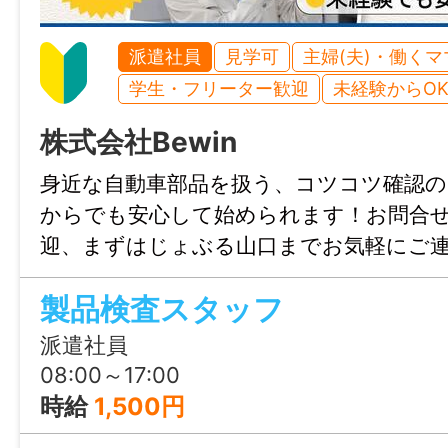
社会保険完備（雇用・健康・労災・厚生）
休憩時間
派遣社員
見学可
主婦(夫)・働く
マイカー通勤
学生・フリーター歓迎
未経験からO
60分
可
株式会社Bewin
就業日
時間外
⾝近な⾃動⾞部品を扱う、コツコツ確認の
月～土 ※会社カレンダーによる22日
月平均45時間
からでも安⼼して始められます！お問合
36協定における特別条項あり
迎、まずはじょぶる山口までお気軽にご
休日・休暇
特別な事情・期間等：生産量の大幅な増産
日祝、その他 会社カレンダーによる、6ヶ
等で、年6回を限度として1ヶ月90時間まで、
製品検査スタッフ
給休暇日数：10日 ※希望により週休2日も
まで延長できる
派遣社員
08:00～17:00
諸手当
特記事項
時給
1,500円
通勤手当あり(上限10,400円／月 ※実費支給
・受動喫煙防止対策：あり（喫煙室設置。