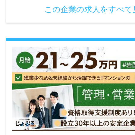
その他手当あり(時間外手当、運行時間外手
煙室あり）
この企業の求人をすべて
を支給)
・試用期間：3ヶ月
・試用期間中の労働条件：日給7,950円
加入保険等
・雇用期間の定め：なし
社会保険完備（雇用・健康・労災・厚生）
・定年制：あり（60歳）
・再雇用制度：あり（65歳まで）
マイカー通勤
・固定残業代制：なし
可
・駐車場あり
・転勤なし
時間外
月平均20時間
情報公開日
36協定における特別条項あり
2026/04/30 15:45
特別な事情・期間等：生産量の大幅な増産
等で、年6回を限度として1ヶ月90時間まで、