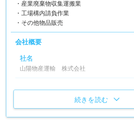
手積み作業ゼロで体に優しい♪
（日給：8,400円）
・産業廃棄物収集運搬業
・工場構内請負作業
●15:15退社OK！
【月収詳細】
・その他物品販売
夕方からは家族と過ごす・趣味に没頭ができ
●モデル月収A（休日出勤3日程度＋時間外2
基本給 ：184,800円（日給8,400円
会社概要
※大型車両の運転経験が1年以上あればOK
休日出勤手当 ：31,500円（3日分：日給8,
験がなくても問題ありません。
社名
×1.25×3）
——————
山陽物産運輸 株式会社
運行時間外手当：126,100円（業務量、業
仕事内容変更の可能性：なし
通勤手当 ：3,800円（参考金額）
設立
▶▶月収 346,200円
就業場所
1958年10月09日
続きを読む
〒740-0003 山口県岩国市飯田町2-8-1 日
●モデル月収Ｂ（休日出勤なし＋時間外10
場内
代表者
基本給 ：184,800円（日給8,400円
最寄り駅：JR山陽本線「岩国駅」より徒歩1
代表取締役社長：能野 信一
運行時間外手当：92,210円（業務量、業務