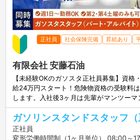
正社員
社会保険完備
昇給あり
有限会社 安藤石油
【未経験OKのガソスタ正社員募集】資格
給24万円スタート！危険物資格の受験料
します。入社後3ヶ月は先輩がマンツーマ
るから安心◎転勤もありません！【同時募
ガソリンスタンドスタッフ（
OK！危険物の資格を活かして働けるガソ
パート&週3〜4日・1日5時間程度の短時
正社員
掲載中！
変形労働時間制（1ヶ月単位） 08:00～17