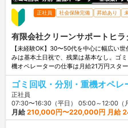
正社員
社会保険完備
昇給あり
有限会社クリーンサポートヒラ
【未経験OK】30〜50代を中心に幅広い
みは基本土日祝で、残業は基本なし。ゴミ
機オペレーターの仕事は月給21万円スタ
バーは月給25万円スタート！独自の評価
ゴミ回収・分別・重機オペレ
アップできるから、プライベートと両立
入を得たい方にピッタリ♪
正社員
07:30〜16:30（平日） 05:00～12:00（月1回程度の土曜祝日出勤時） ※フレックスタイム制度あり
月給
210,000円〜220,000円 月給 240,000円〜267,000円（重機経験