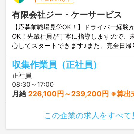
有限会社ジー・ケーサービス
【応募前職場見学OK！】ドライバー経験
OK！先輩社員が丁寧に指導しますので、
心してスタートできます♪また、完全日帰
し、実働7時間で、無理なく長く働ける環
収集作業員（正社員）
す◎
正社員
08:30～17:00
月給
226,100円～239,200円 ※算出式：日給 8,250円～8,500円×月24.4日稼働の場合 ※固定手当（携帯手当・職務手
この企業の求人をすべて