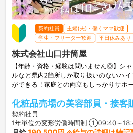
契約社員
主婦(夫)・働くママ歓迎
学生・フリーター歓迎
平日休みあり
株式会社山口井筒屋
【年齢・資格・経験は問いません◎】シャ
ルなど県内2箇所しか取り扱いのないハイ
ができる！家庭との両立もしっかりサポ
のに囲まれ、子どもにも自分にも誇れる
らしく輝いてみませんか。UIJターン歓迎
契約社員
1年単位の変形労働時間制 ①09:40～18:40：基本勤務シフト ②09:40～20:40：棚卸しシフト（年2回）
月給
190,500円 ※給与の詳細は特