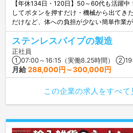
【年休134日・120日】50～60代も活躍
してボタンを押すだけ・機械から出てき
だけなど、体への負担が少ない簡単作業
職場見学も可能なため、未経験で工場勤務
ステンレスパイプの製造
らないという方も、安心してご応募いた
に、入社祝い金5万円進呈！
正社員
①07:00～16:15（実働8.25時間） ②19:00～04:15（実働8.25
月給
288,000円～300,000円
この企業の求人をすべて