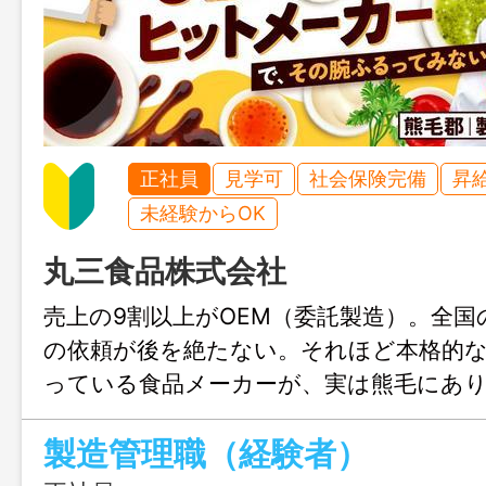
正社員
見学可
社会保険完備
昇
未経験からOK
丸三食品株式会社
売上の9割以上がOEM（委託製造）。全国
の依頼が後を絶たない。それほど本格的
っている食品メーカーが、実は熊毛にあ
ちで生み出した商品が全国の店頭に並ぶ
製造管理職（経験者）
らの食品づくりにチャレンジしてみませ