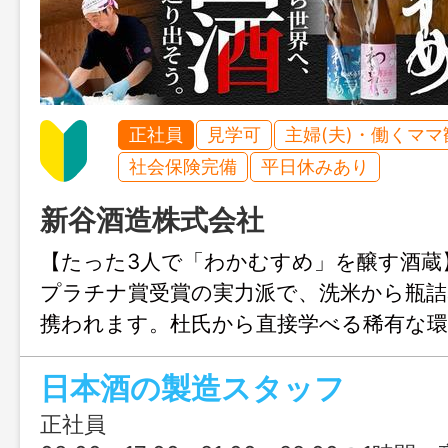
正社員
見学可
主婦(夫)・働くママ
社会保険完備
平日休みあり
新谷酒造株式会社
【たった3人で「わかむすめ」を醸す酒蔵】KU
プラチナ賞受賞の実力派で、洗米から瓶詰
携われます。杜氏から直接学べる稀有な環
と日本の伝統を世界へ届ける仕事を。未経
日本酒の製造スタッフ
化率100％・夏は長期休暇取得可。
正社員