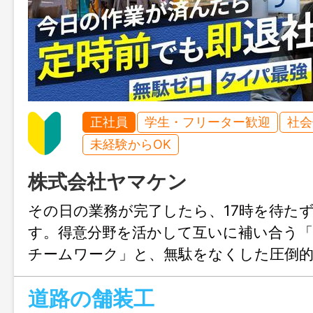
正社員
学生・フリーター歓迎
社会
未経験からOK
株式会社ヤマケン
その日の業務が完了したら、17時を待た
す。得意分野を活かして互いに補い合う
チームワーク」と、無駄をなくした圧倒
がヤマケンの最大の強みです。年間休日1
道路の舗装工
という環境で、趣味やプライベートを100