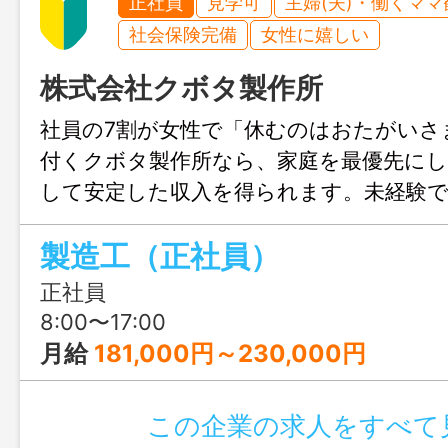
正社員
見学可
主婦(夫)・働くママ
社会保険完備
女性に嬉しい
株式会社クボタ製作所
社員の7割が女性で「休むのはおたがいさ
付くクボタ製作所なら、家庭を最優先に
して安定した収入を得られます。未経験で
備と、お互いを褒め合う温かい職場で、
製造工（正社員）
場所」を見つけませんか？
正社員
8:00〜17:00
月給
181,000円～230,000円
この企業の求人をすべて