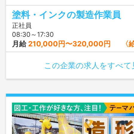
員がおすすめです。資格手当などスキル
塗料・インクの製造作業員
給与UPが可能ですよ。検査作業員も募集
正社員
08:30～17:30
月給
210,000円〜320,000円 〈給与の内訳〉 基本給：131,500円〜215,900円 調整手当：65,600円～83,400円 物価手当
この企業の求人をすべて