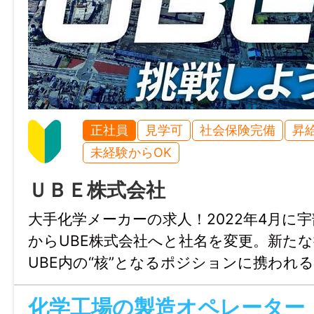
＜オススメポイント＞
● 普通⾃動⾞免許（AT限定可）があれば未
● 車の知識がなくても始められる受付のお
● 接客経験を活かして事務スキルも身につ
● 高時給1,200円でしっかり稼げる
● 残業なしでプライベートとの両立もしや
正社員
見学可
社会保険完備
昇
● チームで進めるので相談しやすい環境
未経験からOK
● 受付・事務・店舗サポートの経験が積め
ＵＢＥ株式会社
——————
＜こんな方におすすめ＞
大手化学メーカーの求人！2022年4月に
・人と話すことが好きな方
からUBE株式会社へと社名を変更。新た
・明るく丁寧な対応を心がけられる方
UBE内の“核”となるポジションに携われ
・接客経験を活かして、受付や事務に挑戦
す。大手企業ならではの福利厚生も魅力！
・未経験から新しい仕事を始めたい方