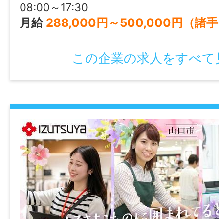
高卒以上
08:00～17:30
月給
288,000円～500,000円（諸手当を含む） 【給与内訳】 基本給 ：185,000円〜244,000円 管理手当 ：40,000円～120,0
免許・資格
【必須】普通⾃動⾞免許（AT限定可）
この企業の求人をすべて
就業時間
09:00～18:00（実働8時間）
休憩時間
60分
就業日
火～日 ※火曜は不定休です