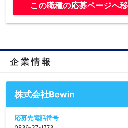
この職種の応募ページへ
＜具体的なお仕事＞
・ご来店されたお客様の受付、案内
・お客様情報やご依頼内容をまとめたカル
・電話対応
・在庫管理
・経理関連の簡単な事務処理
企 業 情 報
・ショールームの飾りつけ、店舗内の環境
・営業スタッフ、サービスエンジニアへの
など、業務の流れは、1ヶ月程度で覚えられ
株式会社Bewin
いきなり一人で任されることはなく、周り
認しながら少しずつ慣れていけます。
——————
応募先電話番号
＜この仕事の楽しさ・やりがい＞
0836-37-1773