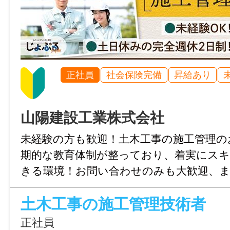
給与
時給 1,200円
雇用形態
正社員
社会保険完備
昇給あり
派遣社員
経験
山陽建設工業株式会社
不問
未経験の方も歓迎！土木工事の施工管理の
期的な教育体制が整っており、着実にス
年齢制限
きる環境！お問い合わせのみも大歓迎、
不問
山口にお気軽にご連絡ください。
土木工事の施工管理技術者
学歴
正社員