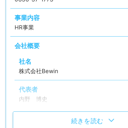
このお仕事の魅力は、お客様と店舗スタッ
スムーズな対応を支えることです。
事業内容
ご来店されたお客様に明るく対応したり、
HR事業
に過ごしていただけるよう気配りをしたり
「ありがとう」「助かりました」と声をか
会社概要
面もあります。
また、ショールームの飾りつけや店舗の雰
社名
関われるため、「どうしたらお客様が入り
株式会社Bewin
るか」「季節感のある飾りつけで、来店さ
もらえないか」といった工夫を楽しめるの
代表者
す。
内野 博史
受付・事務・店舗サポートの幅広い業務に
毎日同じ作業だけではなく、ほどよく変化
所在地
続きを読む
きます。
山口県宇部市寿町2-5-21