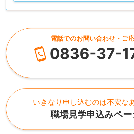
——————
＜身につくスキル・キャリアアップにつな
☆未経験から始めても、働きながら自然と
キルが身につきます。
電話でのお問い合わせ・ご
・丁寧な接客マナー
0836-37-1
・電話対応スキル
・基本的な事務処理スキル
・在庫管理や簡単な経理業務の知識
・社内スタッフとの連携力
・お客様の状況をくみ取る対応力
いきなり申し込むのは不安な
・店舗運営を支えるサポート力
職場見学申込みペー
接客だけでなく、事務や店舗管理に近い業
ため、将来的に受付事務、一般事務、営業