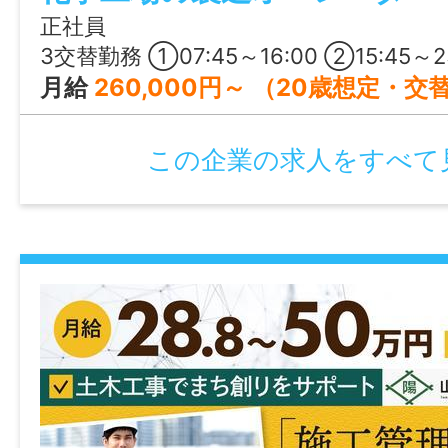
・チームで協力しながら働きたい方
正社員
・将来的に事務系のスキルを身につけたい
3交替勤務 ①07:45～16:00 ②15:45～23:30 ③23:15～08:00 ※勤務シフトは休日明けごとに切り替わるスタイル。
・残業の少ない環境で、無理なく働きたい
月給
260,000円～ （20歳想定・交替勤務手当
——————
仕事内容変更の可能性：なし
この企業の求人をすべて
就業場所
山口県下関市安岡駅前
最寄り駅：JR西日本「安岡駅」から徒歩5分
勤務地変更の可能性：なし
最寄り駅
JR西日本「安岡駅」から徒歩5分