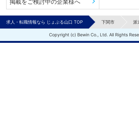
掲載をご検討中の企業様へ
「飲食・フード、販売・接客・サービス、
求人・転職情報なら じょぶる山口 TOP
下関市
派
ント・エンタメ、営業、事務・オフィスワ
Copyright (c) Bewin Co., Ltd. All Rights Res
送・引越・ドライバー、軽作業、建築・土
場・製造、IT・クリエイティブ、美容・理
療・介護・保育、警備・清掃・ビル管理」
を揃えております！
その他にも「完全在宅、在宅OK、フレック
り、スキマ時間勤務、時差出勤、救済採用
調整、リモート面接OK、面接時マスク着用
会状況に合わせたご提案も可能です！お気
さい。