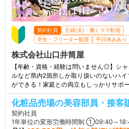
休日・休暇
固定休：月曜日、祝日、火曜(不定休)、個
暇、年末年始休暇、夏季休暇、GW休暇 な
契約社員
主婦(夫)・働くママ歓迎
学生・フリーター歓迎
平日休みあり
諸手当
通勤手当あり(規定あり)
株式会社山口井筒屋
時間外手当あり
【年齢・資格・経験は問いません◎】シャ
ルなど県内2箇所しか取り扱いのないハイ
加入保険等
ができる！家庭との両立もしっかりサポ
社会保険完備（雇用・健康・労災・厚生）
のに囲まれ、子どもにも自分にも誇れる
らしく輝いてみませんか。UIJターン歓迎
マイカー通勤
契約社員
可
1年単位の変形労働時間制 ①09:40～18:40：基本勤務シフト ②09:40～20:40：棚卸しシフト（年2回）