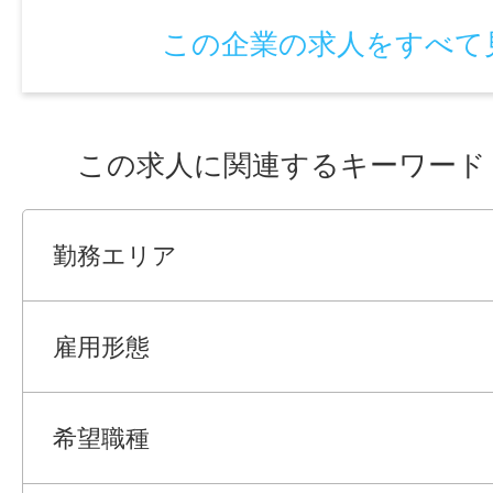
豊富な求人データから専任のコンサルタン
この企業の求人をすべて
ャリアやご希望をふまえ、勤務内容・勤務
期間・給与などご希望のお仕事をご紹介し
この求人に関連するキーワード
●こちらの求人の面接日の調整や条件の交
で、徹底的にサポート致します！ 就業開始
ろん、就業後のお困りごとも当社のスタッ
勤務エリア
フォローいたします！
●お仕事のご紹介や、ご相談に、料金は一
雇用形態
で、ご安心下さい。
希望職種
●まずは見学してみたい！気になるお仕事
きたい！など、お気軽にお問い合わせくだ