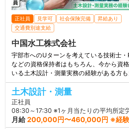
・無料駐車場あり
・制服貸与
正社員
見学可
社会保険完備
昇給あり
交通費別途支給
※詳細は、面談時にお伝えします。
中国水工株式会社
ーーーーーー
宇部市へのUターンを考えている技術士・R
などの資格保持者はもちろん、今から資
《じょぶるのご紹介》
いる土木設計・測量実務の経験がある方も
●あなたのご希望のお仕事を私たちがお探
ベート充実 × 安心して働ける環境で、地
土木設計・測量
発揮してみませんか？
●当社（株式会社Be win）が運営する「じ
正社員
は山口の地域に特化した就職・転職サポー
08:30～17:30 ※1ヶ月当たりの平均所定労
す！
月給
200,000円〜460,000円 ※経験