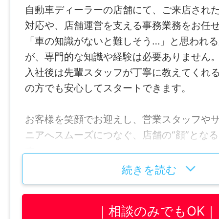
自動車ディーラーの店舗にて、ご来店され
対応や、店舗運営を支える事務業務をお任
「車の知識がないと難しそう…」と思われ
が、専門的な知識や経験は必要ありません
入社後は先輩スタッフが丁寧に教えてくれ
の方でも安心してスタートできます。
お客様を笑顔でお迎えし、営業スタッフや
ニアへスムーズにつなぐ、店舗の“顔”とな
す。
ただ受付をするだけではなく、お客様が安
続きを読む
る雰囲気づくりや、店舗全体が円滑に動く
役として活躍できます。
相談のみでもOK