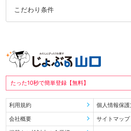
こだわり条件
【こちらの求人 を見ている方へ】
この求人情報に関するお問い合わせは 「掲
る」または、「応募先へ進む」のボタンを
ださい。
「じょぶる山口」には、このほかにも「シ
登用あり、昇給・昇格あり、残業なし、週1日
3日からOK、シフト自由・選べる、高収入
たった10秒で簡単登録【無料】
費支給、即日勤務OK、急募、駅から5分以
を満たす求人がございます。
利用規約
個人情報保護
※事務や医療系などの内勤から、製造業務や
案件あります。
会社概要
サイトマップ
また、未経験者歓迎の職場もご相談可能で