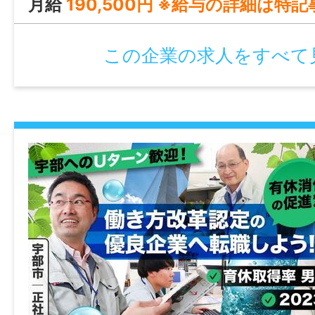
月給
190,500円 ※給与の詳細は特
時間外
なし
この企業の求人をすべて
特記事項
・受動喫煙防止対策：屋内禁煙
・試用期間：なし
・雇用期間の定め：あり（3ヶ月）
・契約更新理由：あり（契約期間満了時の
績により判断）
・通算契約期間の上限または更新回数の上限
上限とする）
・定年制：なし
・再雇用制度：なし
・固定残業代制：なし