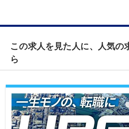
サポートなどへキャリアを広げたい方にも
「人と関わる仕事は好きだけど、販売職の
われる働き方は少し不安」「接客経験を活
キルも身につけたい」そんな方におすすめ
——————
この求人を見た人に、人気の
＜職場の雰囲気＞
ら
営業スタッフやサービスエンジニアなど、
フと連携しながら進めるお仕事です。
チームワークを大切にしている職場なので
とがあっても周りに相談しやすい環境です
未経験の方でも、前向きに取り組める方で
お客様に明るく対応できる方、誰かをサポ
やりがいを感じる方なら、きっと活躍でき
——————