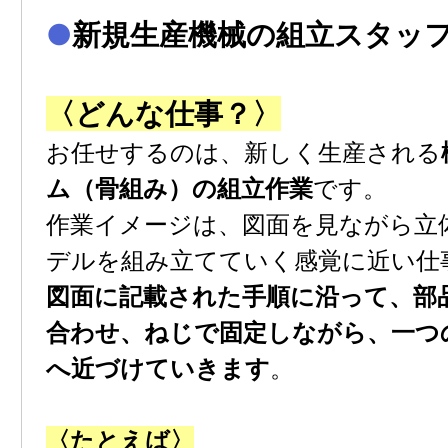
●
新規⽣産機械の組⽴スタッ
〈どんな仕事？〉
お任せするのは、新しく⽣産される
ム（⾻組み）の組⽴作業
です。
作業イメージは、図⾯を⾒ながら⽴
デルを組み⽴てていく感覚に近い仕
図⾯に記載された⼿順に沿って、部
合わせ、ねじで固定しながら、⼀つ
へ近づけていきます
。
〈たとえば〉