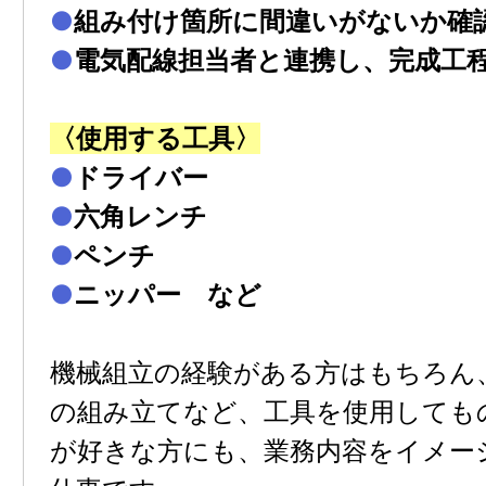
●
組み付け箇所に間違いがないか確
●
電気配線担当者と連携し、完成⼯
〈使⽤する⼯具〉
●
ドライバー
●
六⾓レンチ
●
ペンチ
●
ニッパー など
機械組⽴の経験がある⽅はもちろん、
の組み⽴てなど、⼯具を使⽤しても
が好きな⽅にも、業務内容をイメー