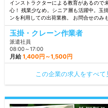
【この求人のポイント】
インストラクターによる教育があるので
●土日祝休み&残業なしだから、プライベー
心！ 残業少なめ。シニア層も活躍中。玉
●最大1,700円可の高時給♪
ンを利用しての出荷業務。 お問合せのみ
●製造経験が活かせる環境◎
はじょぶる山口までお気軽にご連絡くだ
玉掛・クレーン作業者
●未経験でもOK！
——————
派遣社員
仕事内容変更の可能性：なし
08:00～17:00
月給
1,400円～1,500円
就業場所
山口県山陽小野田市新⼭野井
この企業の求人をすべて
最寄り駅：厚狭駅より⾞で約5分
勤務地変更の可能性：なし
最寄り駅