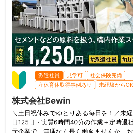
8:10～17:10
休憩時間
合計60分
①10:00～10:10
②12:00～12:40
③15:00～15:10
派遣社員
見学可
社会保険完備
就業日
産休育休取得事例あり
未経験からO
月～金
株式会社Bewin
＼土日祝休みでゆとりある毎日を！／未経験
休日・休暇
日125日・実質6時間40分の作業＋定時退
土日祝
元企業で、無理なく長く働きませんか。