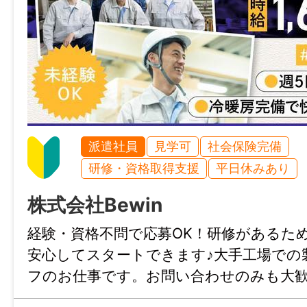
特記事項
・受動喫煙防止対策：屋内原則禁煙(喫煙専
・試用期間：なし
・雇用期間の定め：あり（3ヶ月）
・契約更新理由：あり（契約期間満了時の
績により判断）
・通算契約期間の上限または更新回数の上限
派遣社員
見学可
社会保険完備
上限とする）
研修・資格取得支援
平日休みあり
・定年制：なし
株式会社Bewin
・再雇用制度：なし
・固定残業代制：なし
経験・資格不問で応募OK！研修があるた
※詳細は、面談時にお伝えします。
安心してスタートできます♪大手工場での
・「厚狭駅」から車で5分
フのお仕事です。お問い合わせのみも大
・無料駐車場あり
ょぶる山口にお気軽にご相談ください。