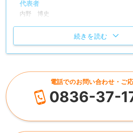
・ニッパー など
代表者
内野 博史
機械組⽴の経験がある⽅はもちろん、DIY
など、⼯具を使⽤してものを作ることが好
所在地
続きを読む
務内容をイメージしやすいお仕事です。
山口県宇部市寿町2-5-21
——————
【求める⼈物像】
・機械組⽴や製造業務の経験を活かしたい
・図⾯を確認しながら、正確に作業できる
電話でのお問い合わせ・ご
・プラモデルやDIYなど、組⽴てる作業が好
0836-37-1
・真⾯⽬にコツコツ取り組める⽅
・⽇勤、⼟⽇祝休みの環境で⻑く働きたい
・将来的に作業指⽰や現場の取りまとめに
——————