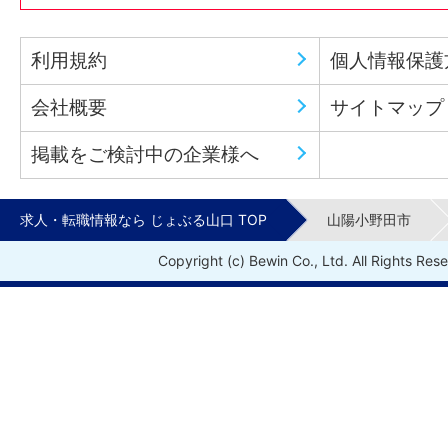
る」または、「応募先へ進む」のボタンを
ださい。
利用規約
個人情報保護
「じょぶる山口」には、このほかにも「シニ
会社概要
サイトマップ
用あり,昇給・昇格あり,残業なし,週1日からO
掲載をご検討中の企業様へ
らOK,シフト自由・選べる,高収入・高時給,
勤務OK,急募,駅から5分以内」などの条件
求人・転職情報なら じょぶる山口 TOP
山陽小野田市
ざいます。
Copyright (c) Bewin Co., Ltd. All Rights Res
※事務や医療系などの内勤から、製造業務や
案件あります。
また、未経験者歓迎の職場もご相談可能で
「飲食・フード,販売・接客・サービス,レ
ト・エンタメ,営業,事務・オフィスワーク,教