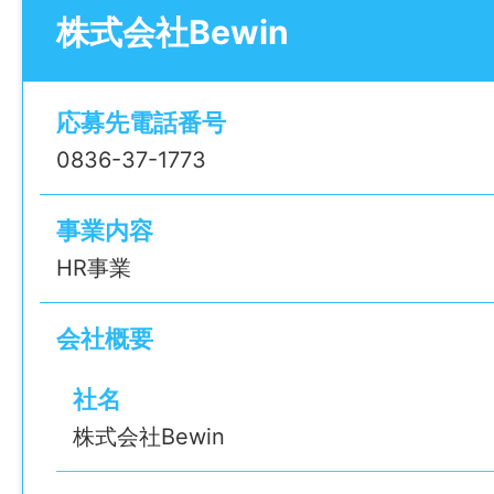
株式会社Bewin
といった作業を順番に進めます。
——————
【具体的なお仕事内容】
応募先電話番号
・図⾯を⾒ながらフレームを組⽴てる
0836-37-1773
・ユニットや各種部品を指定位置へ取り付
・ドライバーや六⾓レンチを使⽤したねじ
事業内容
・組み付け箇所に間違いがないか確認する
HR事業
・電気配線担当者と連携し、完成⼯程へつ
会社概要
〈使⽤する⼯具〉
・ドライバー
社名
・六⾓レンチ
株式会社Bewin
・ペンチ