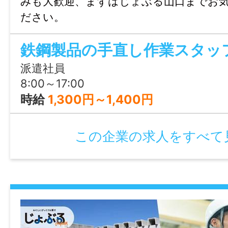
みも大歓迎、まずはじょぶる山口までお
経験
ださい。
不問
【あれば尚可】機械組⽴や製造業務の経験
鉄鋼製品の手直し作業スタッ
派遣社員
年齢制限
8:00～17:00
不問
時給
1,300円～1,400円
学歴
この企業の求人をすべて
高卒以上
免許・資格
【必須】普通自動車運転免許(AT限定可)
就業時間