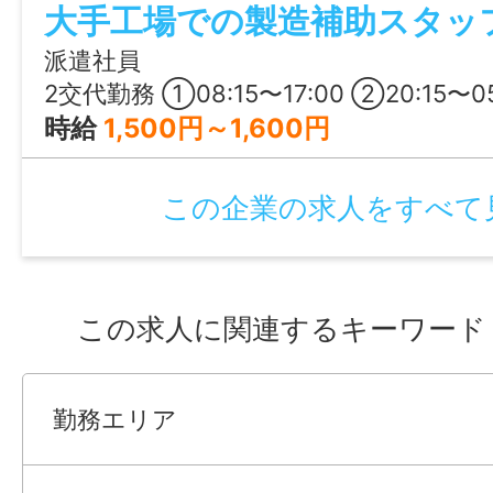
・制服あり
大手工場での製造補助スタッ
・社員食堂あり
派遣社員
2交代勤務 ①08:15〜17:00 ②20:15〜05
時給
1,500円～1,600円
《じょぶるのご紹介》
●あなたのご希望のお仕事を私たちがお探
この企業の求人をすべて
●当社（株式会社Be win）が運営する「じ
は山口の地域に特化した就職・転職サポー
この求人に関連するキーワード
す！
豊富な求人データから専任のコンサルタン
勤務エリア
ャリアやご希望をふまえ、勤務内容・勤務
期間・給与などご希望のお仕事をご紹介し