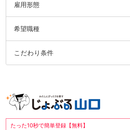
雇用形態
●こちらの求人の面接日の調整や条件の交
で、徹底的にサポート致します！ 就業開始
希望職種
ろん、就業後のお困りごとも当社のスタッ
フォローいたします！
こだわり条件
●お仕事のご紹介や、ご相談に、料金は一
で、ご安心下さい。
●まずは見学してみたい！気になるお仕事
きたい！など、お気軽にお問い合わせくだ
【こちらの求人 を見ている方へ】
この求人情報に関するお問い合わせは 「掲
たった10秒で簡単登録【無料】