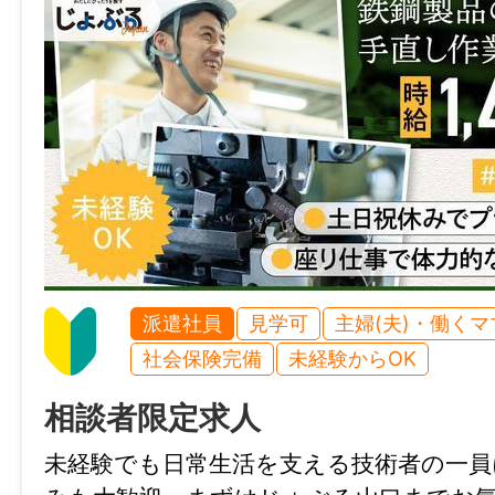
厚狭駅より⾞で約5分
給与
時給 1,600円～1,700円
給与モデル
【⽉収イメージ】
⽉収例：281,600円
時給1,600円 × 実働8時間 × ⽉22⽇勤務
派遣社員
見学可
主婦(夫)・働く
※残業なしの場合の⽉収例です
社会保険完備
未経験からOK
雇用形態
相談者限定求人
派遣社員
未経験でも日常生活を支える技術者の一員