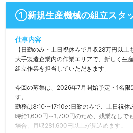
①新規⽣産機械の組⽴スタ
仕事内容
【⽇勤のみ・⼟⽇祝休みで⽉収28万円以上
⼤⼿製造企業内の作業エリアで、新しく⽣
組⽴作業を担当していただきます。
今回の募集は、2026年7⽉開始予定・1名
す。
勤務は8:10〜17:10の⽇勤のみで、⼟⽇祝休
時給1,600円～1,700円のため、残業なしで
場合、⽉収281,600円以上が⾒込めます。