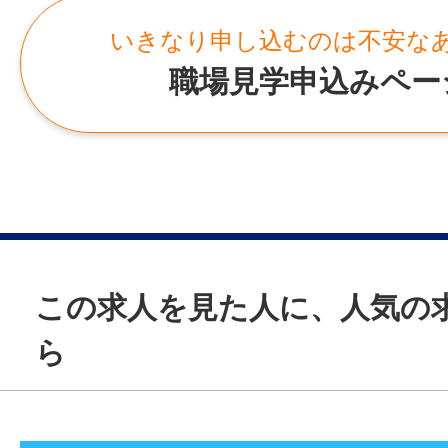
【数年先まで続く、⻑期就業を⾒据えた募
いきなり申し込むのは不安な
今回の業務は、数年先まで継続が⾒込まれ
仕事です。
職場見学申込みペー
短期的な⼈員募集ではなく、作業経験を積
構造や組⽴⼯程を理解し、
将来的には現場で指揮をとれるような⼈材
いという採⽤⽅針です。
「好きな組⽴作業を仕事にしたい」
「収⼊を確保しながら、⽇勤で安定して働
この求人を見た人に、人気の
「⻑く続けながら、技術や役割を⾼めてい
ら
という⽅におすすめです。
——————
【残業について】