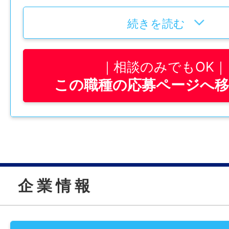
——————
【どんな仕事？】
続きを読む
お任せするのは、新しく⽣産される機械の
み）の組⽴作業です。
相談のみでもOK
作業イメージは、図⾯を⾒ながら⽴体的な
この職種の応募ページへ
み⽴てていく感覚に近い仕事です。
図⾯に記載された⼿順に沿って、部品同⼠
ねじで固定しながら、⼀つの機械を完成へ
す。
〈たとえば〉
企 業 情 報
「図⾯で指定されたAの部品とBの部品を組
「ドライバーを使ってねじで固定する」
「次の部品やユニットを取り付けて形にし