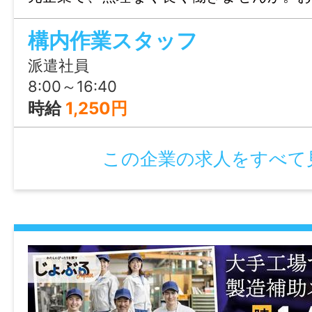
歓迎、まずはじょぶる山口までお気軽に
諸手当
構内作業スタッフ
い。
通勤手当あり
派遣社員
時間外手当あり
8:00～16:40
時給
1,250円
加入保険等
社会保険完備（雇用・健康・労災・厚生）
この企業の求人をすべて
マイカー通勤
可
時間外
なし