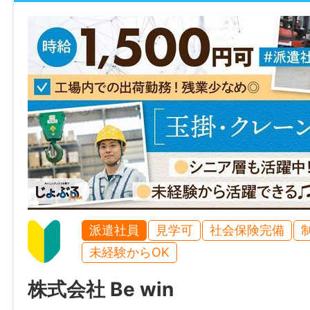
基本的には残業なしを想定した勤務です。
ただし、新しく⽴ち上がる部署での作業と
開始後に想定外の対応や作業調整が必要と
は、
残業をお願いする可能性があります。
——————
【職場環境】
扱う機械は縦横約2m程度のサイズです。
重量物を頻繁に⼿で持ち運ぶ作業ではなく
クレーン等を使用します。
同じ作業エリア内では複数台の機械が製造
派遣社員
見学可
社会保険完備
⽴担当と電気配線担当が連携しながら、⼀
未経験からOK
させていきます。
株式会社 Be win
——————