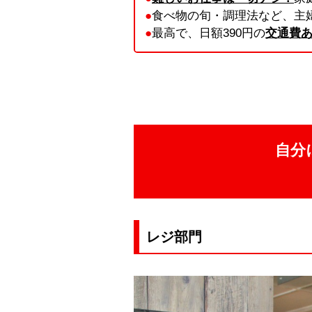
●
食べ物の旬・調理法など、主
●
最高で、日額390円の
交通費
自分
レジ部門