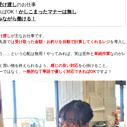
受け渡し
のお仕事
ればOK！
かしこまったマナーは無し
みながら働ける！
け渡し
が主なお仕事です。
丸喜では
受け取った金額・お釣りを自動で計算してくれるレジ
を導入し
う…」という心配は無用！やってみれば、実は意外と
単純作業
なのがレ
く買い物を終えられるよう、
感じの良い対応
を心掛けること。
ーではなく、
一般的な丁寧語で優しく対応できればOK
ですよ！