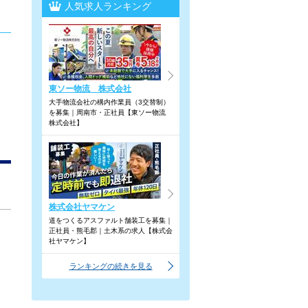
人気求人ランキング
東ソー物流 株式会社
大手物流会社の構内作業員（3交替制）
を募集｜周南市・正社員【東ソー物流
株式会社】
株式会社ヤマケン
道をつくるアスファルト舗装工を募集｜
正社員・熊毛郡｜土木系の求人【株式会
社ヤマケン】
ランキングの続きを見る