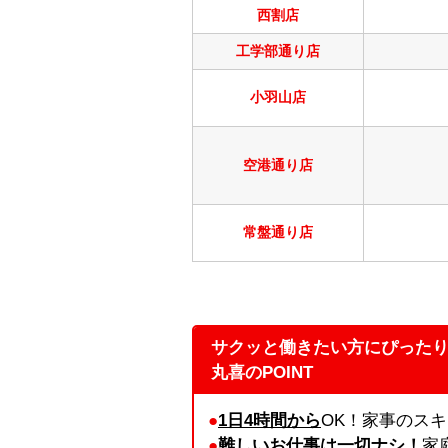
西割店
工学部通り店
小羽山店
空港通り店
常盤通り店
サクッと働きたい方にぴった
丸喜のPOINT
●
1日4時間から
OK！家事のス
●
難しいお仕事は一切ナシ！
家