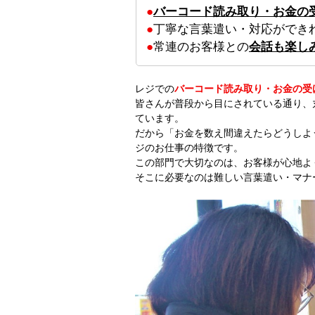
●
バーコード読み取り・お金の
●
丁寧な言葉遣い・対応ができ
●
常連のお客様との
会話も楽し
レジでの
バーコード読み取り・お金の受
皆さんが普段から目にされている通り、
ています。
だから「お金を数え間違えたらどうしよ
ジのお仕事の特徴です。
この部門で大切なのは、お客様が心地よ
そこに必要なのは難しい言葉遣い・マナ