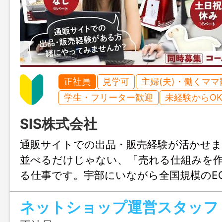
正社員
見学可
主婦(夫)・働くママ
学生・フリーター歓迎
未経験からO
SIS株式会社
通販サイトでの出品・販売経験が活かせ
並べるだけじゃない、「売れる仕組みを
る仕事です。宇部にいながら全国規模のE
われるので、将来はリーダーとしてキャ
ネットショップ運営スタッフ
きたい方にもぴったりです。