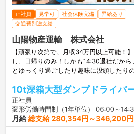
正社員
見学可
社会保険完備
昇給あり
交通費別途支給
山陽物産運輸 株式会社
【頑張り次第で、月収34万円以上可能！
し、日帰りのみ！しかも14:30退社だか
とゆっくり過ごしたり趣味に没頭したり
すよ♪ 今回は①正社員の募集ですが、6
10t深箱大型ダンプドライバ
契約社員として応募可能、給与条件は同じ
正社員
変形労働時間制（1年単位） 06:00～14:30（実働7.5時間
月給
総支給 280,354円～346,200円 （日給：8,400円） 【月収詳細】 ●モデル月収A（休日出勤3日程度＋時間外25時間の場合） 基本給 ：184,800円（日給8,400円×22日） 休日出勤手当 ：31,500円（3日分：日給8,400円×1.25×3） 運行時間外手当：126,100円（業務量、業務内容による） 通勤手当 ：3,800円（参考金額） ▶▶月収 346,200円 ●モデル月収Ｂ（休日出勤なし＋時間外10時間の場合） 