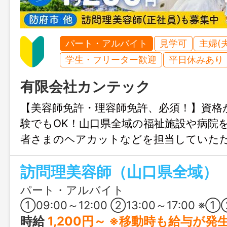
パート・アルバイト
見学可
主婦(
学生・フリーター歓迎
平日休みあり
有限会社カンテック
【美容師免許・理容師免許、必須！】資格
験でもOK！山口県全域の福祉施設や病院
者さまのヘアカットなどを担当していた
フスタイルに合わせて、パート・アルバ
訪問理美容師（山口県全域）
働き方を選べますよ♪
パート・アルバイト
①09:00～12:00 ②13:00～17:00 ※①②のいずれかの勤務です（応相談） ※月平均所定労働時間：9
時給
1,200円～ ※移動時も給与が発生しま