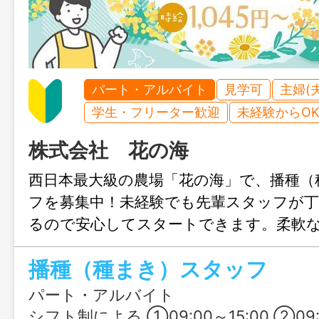
パート・アルバイト
見学可
主婦(
学生・フリーター歓迎
未経験からO
株式会社 花の海
西日本最大級の農場「花の海」で、播種（
フを募集中！未経験でも先輩スタッフが
るので安心してスタートできます。柔軟
イフスタイルに合わせて働けるのも魅力的
播種（種まき）スタッフ
中で、適度に体を動かしながら働きませ
パート・アルバイト
シフト制による ①09:00～15:00 ②09:00～17