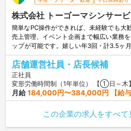
株式会社 トーゴーマシンサービ
簡単なPC操作ができれば、未経験でも大
売上管理、イベント企画まで幅広い業務
ップが可能です。嬉しい年3回・計3.5ヶ
え、家族手当（配偶者1万円・子5千円）や
店舗運営社員・店長候補
2万円）など充実の福利厚生。マイカー通
泉駅から徒歩5分の好立地。育児休業取得
正社員
く働ける環境が整っています。
変形労働時間制（1年単位） 【①日～木】19:00～03:00 【②土日祝の前日】21:00～05:00 【
月給
184,000円〜384,000円 【給与詳細】 基本給：164
この企業の求人をすべて