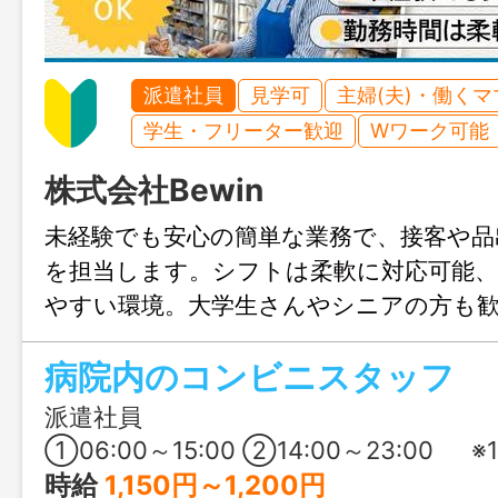
派遣社員
見学可
主婦(夫)・働く
学生・フリーター歓迎
Wワーク可能
株式会社Bewin
未経験でも安心の簡単な業務で、接客や品
を担当します。シフトは柔軟に対応可能
やすい環境。大学生さんやシニアの方も
みも大歓迎、まずはじょぶる山口までお
病院内のコンビニスタッフ
ださい。
派遣社員
①06:00～15:00 ②14:00～23:00 ※1日6時間勤務も調整可能 ③06:00～
時給
1,150円～1,200円