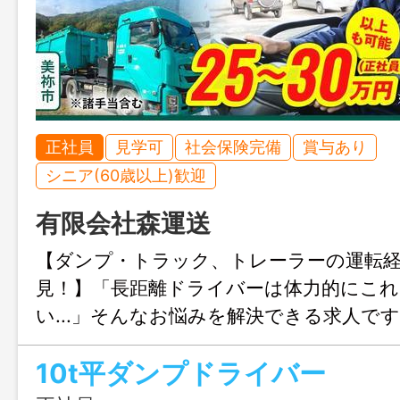
正社員
見学可
社会保険完備
賞与あり
シニア(60歳以上)歓迎
有限会社森運送
【ダンプ・トラック、トレーラーの運転
見！】「長距離ドライバーは体力的にこれ
い...」そんなお悩みを解決できる求人で
可能で、手積みなし・運転がメインの仕
10t平ダンプドライバー
負担も少ない！60歳以上の方も応募可能