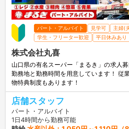
パート・アルバイト
見学可
主婦(
学生・フリーター歓迎
平日休みあり
株式会社丸喜
山口県の有名スーパー「まるき」の求人募
勤務地と勤務時間を用意しています！ 従
物特典制度もあります！
店舗スタッフ
パート・アルバイト
1日4時間から勤務可能
時給
水産以外：1,050円～1,110円（8:00～18:00） 1,070円～1,130円（その他の時間帯） 時給 水産のみ：1,090円～1,150円（8:00～18:00） 1,110円～1,170円（その他の時間帯） 時給 夜間店長：1,050円 ※パート（週の所定労働日数5日、希望公休3日以