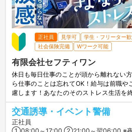
正社員
見学可
学生・フリーター歓
社会保険完備
Wワーク可能
有限会社セフティワン
休日も毎日仕事のことが頭から離れない
ら仕事のことは忘れてOK！給与は前職や
慮します！あなたのそのストレス生活を
ょう。未経験の40代50代も大歓迎ですよ
交通誘導・イベント警備
正社員
①08:00～17:00 ②21:00～翌06:00 ※夜勤は概ね月10日程度で