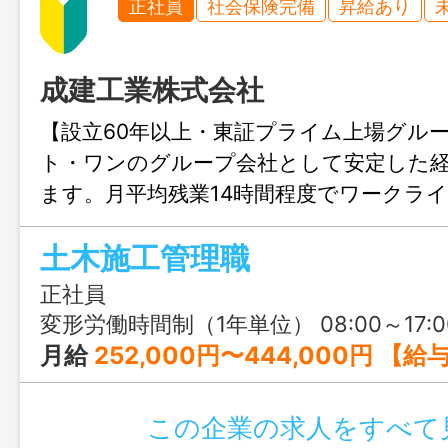
正社員
社会保険完備
昇給あり
成建工業株式会社
【設立60年以上・東証プライム上場グルー
ト・ワンのグループ会社として安定した
ます。月平均残業14時間程度でワークラ
重視。社員一人ひとりのキャリア形成を
土木施工管理職
し、安定した成長環境を提供しています◎
正社員
変形労働時間制（1年単位） 08:00～17:0
月給
252,000円〜444,000円 【給与内訳】 基本給：180,000円〜310,000円 資格手当：10,000円〜20,
この企業の求人をすべて