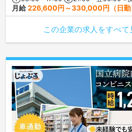
月給
226,600円～330,000円（日勤） 【内訳】 日給：9,500円×22日=209,000円 隊長手当：300円×22日=6,600円 現場手当：500円×22日=11,000円 —————— 月給 259,850円～410,000円（夜勤） 【内訳】 日給：9,500円×12日=114,000円 日給：9,500円×1.35×10日=128,250円 隊長手当：300円×22
この企業の求人をすべて