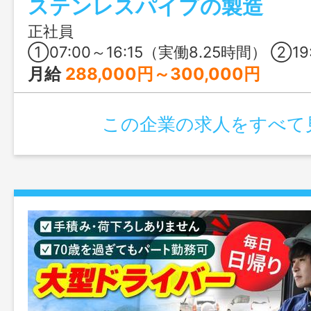
ステンレスパイプの製造
らないという方も、安心してご応募いた
に、入社祝い金5万円進呈！
正社員
①07:00～16:15（実働8.25時間） ②19:00～04:15（実働8.25
月給
288,000円～300,000円
この企業の求人をすべて