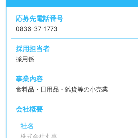
―――――――――――――――――――
仕事内容変更の可能性：なし
ワークが好きな方
応募先電話番号
0836-37-1773
就業場所
山口県下関市※詳細は特記事項欄に掲載
急に休むことになっ
採用担当者
勤務地変更の可能性：なし
対応してくれます
採用係
難しい作業ではない
給与
事業内容
8:00～12:00の短時間勤務
時給 水産以外：1,050円～1,110円（8:00～1
食料品・日用品・雑貨等の小売業
1,070円～1,130円（その他の
時給 水産のみ：1,090円～1,150円（8:00～1
すね。
会社概要
短時間の働き方ができ
1,110円～1,170円（その他の
両立しながら働きたい方
時給 夜間店長：1,050円
社名
株式会社丸喜