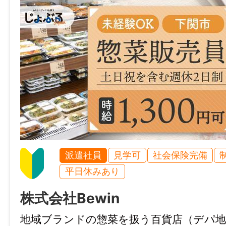
山口県山口市宮野上字長登路1804番1
就業日
・山口大内店
山口県山口市大内千坊五丁目4番12号
シフトによる、夜間店長の場合は概ね月15
・小郡店
山口県山口市小郡新町6丁目3番16号
休日・休暇
・西宇部店
シフトによる。パート（週の所定労働日数5
山口県宇部市西宇部南3丁目4-15
日以内）、アルバイト（週の所定労働日数4
・西岐波店
休4日以上）
山口県宇部市西岐波字舛富5209-1
・楠店
諸手当
派遣社員
見学可
社会保険完備
山口県宇部市大字船木字行光686-2
通勤手当あり(社内規定による。最大390円/
平日休みあり
・東岐波店
その他手当あり(深夜手当：時給25％UP)
株式会社Bewin
山口県宇部市東岐波字大石前1319-1
・西割店
加入保険等
地域ブランドの惣菜を扱う百貨店（デパ地