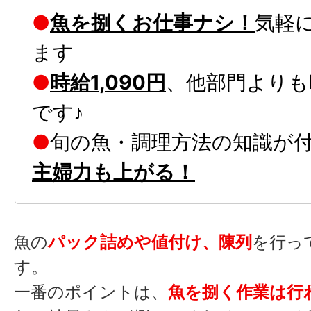
●
魚を捌くお仕事ナシ！
気軽
ます
●
時給1,090円
、他部門よりも
です♪
●
旬の魚・調理方法の知識が
主婦力も上がる！
魚の
パック詰めや値付け、陳列
を行っ
す。
一番のポイントは、
魚を捌く作業は行