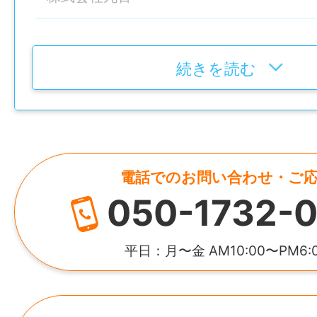
※パート（週の所定労働日数5日、希望公休
は時給 1,050円。
設立
アルバイト（週の所定労働日数4日以下、希
昭和22年11月
続きを読む
上）の場合は時給1,043円～
代表者
雇用形態
代表取締役 木谷 宏治
パート・アルバイト
電話でのお問い合わせ・ご
HP
経験
050-1732-0
http://marukijapan.co.jp/
不問
所在地
平日：月〜金 AM10:00〜PM6:
年齢制限
山口県山陽小野田市大字西高泊680-7
〜64歳(定年制度を上限とするため)