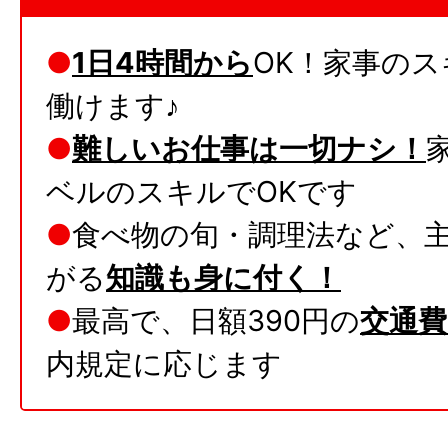
●
1日4時間から
OK！家事の
働けます♪
●
難しいお仕事は一切ナシ！
ベルのスキルでOKです
●
食べ物の旬・調理法など、
がる
知識も身に付く！
●
最高で、日額390円の
交通
内規定に応じます