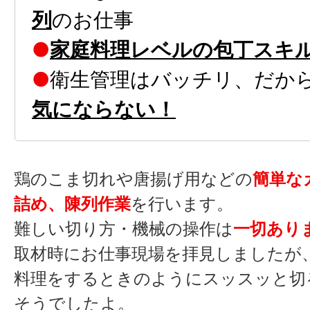
列
のお仕事
●
家庭料理レベルの包丁スキ
●
衛生管理はバッチリ、だか
気にならない！
鶏のこま切れや唐揚げ用などの
簡単な
詰め、陳列作業
を行います。
難しい切り方・機械の操作は
一切あり
取材時にお仕事現場を拝見しましたが
料理をするときのようにスッスッと切
そうでしたよ。