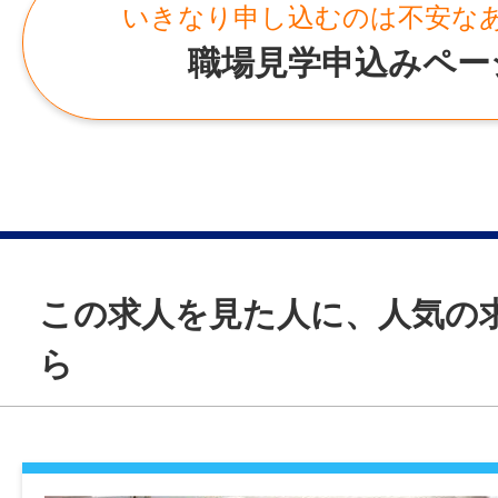
事業所
いきなり申し込むのは不安な
学歴
・デリカ本部工場
職場見学申込みペー
不問
山口県山陽小野田市西高泊680-7
・中川店
免許・資格
山口県山陽小野田市中川町2丁目6633-1
不問
・厚狭店
山口県山陽小野田市山川箱割 1312-1
就業時間
・神田店
1日4時間から勤務可能
山口県山陽小野田市西高泊字神田前581
この求人を見た人に、人気の
【月平均所定労働時間：80時間（週5日、1
・山口湯田店
ら
場合）】
山口県山口市幸町584番地
・山口嘉川店
休憩時間
山口県山口市大字江崎字和井田2703番1
・山口宮野店
なし