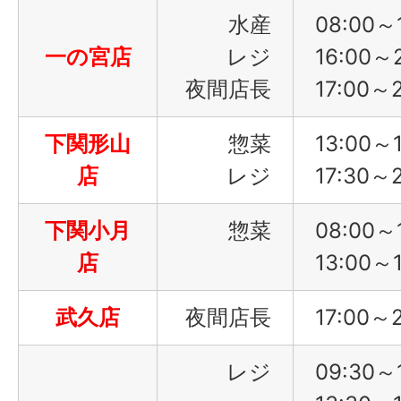
水産
08:00～
一の宮店
レジ
16:00～
夜間店長
17:00～
下関形山
惣菜
13:00～1
店
レジ
17:30～
下関小月
惣菜
08:00～
店
13:00～1
武久店
夜間店長
17:00～
レジ
09:30～