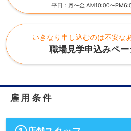
平日：月〜金 AM10:00〜PM6:
いきなり申し込むのは不安な
職場見学申込みペー
雇 用 条 件
①店舗スタッフ