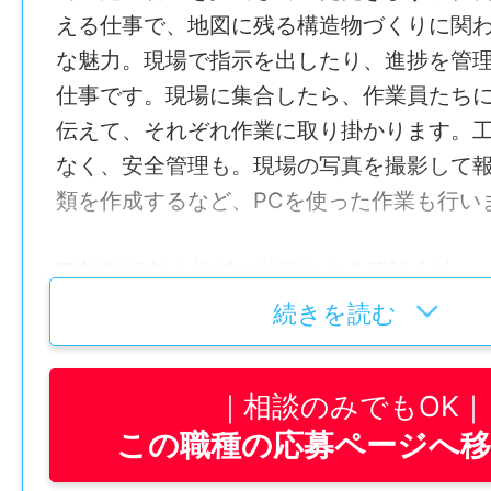
える仕事で、地図に残る構造物づくりに関
な魅力。現場で指示を出したり、進捗を管
仕事です。現場に集合したら、作業員たち
伝えて、それぞれ作業に取り掛かります。
なく、安全管理も。現場の写真を撮影して
類を作成するなど、PCを使った作業も行い
■創業40年！地域に信頼される建設会社
株式会社塩坂建設は、愛媛県東温市を拠点
続きを読む
心に手がけてきた建設会社です。道路・橋
事、堰堤の設置、外構工事や造成工事など
相談のみでもOK
を支えるインフラ整備を幅広く担っていま
この職種の応募ページへ
を受けにくい公共工事が中心のため仕事量
り、創業から40年にわたって地域に信頼さ