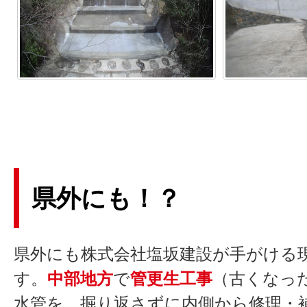
県外にも！？
県外にも株式会社塩坂建設が手がける
す。
中部地方
で
管更生工事
（古くなっ
水管を、掘り返さずに内側から修理・