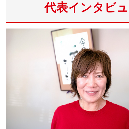
代表インタビュ
〈主な業務内容〉
●
●
●
●
基本的なPCスキル（Excel，Word