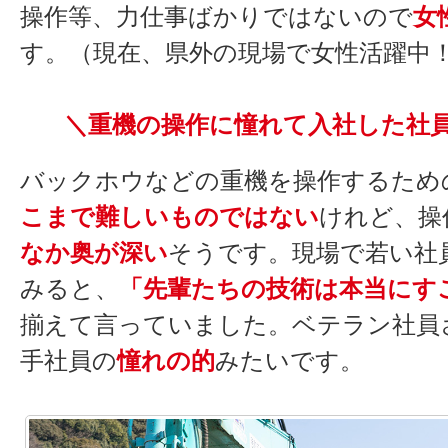
操作等、力仕事ばかりではないので
女
す。（現在、県外の現場で女性活躍中
＼重機の操作に憧れて入社した社
バックホウなどの重機を操作するため
こまで難しいものではない
けれど、操
なか奥が深い
そうです。現場で若い社
みると、
「先輩たちの技術は本当にす
揃えて言っていました。ベテラン社員
手社員の
憧れの的
みたいです。