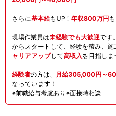
さらに
基本給
もUP！
年収800万円
も
現場作業員は
未経験でも大歓迎
です
からスタートして、経験を積み、施
ャリアアップ
して
高収入
を目指しま
経験者
の方は、
月給305,000円～60
なっています！
※前職給与考慮あり※面接時相談