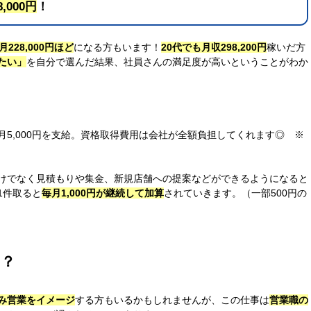
8,000円
！
228,000円ほど
になる方もいます！
20代でも月収298,200円
稼いだ方
たい」
を自分で選んだ結果、社員さんの満足度が高いということがわか
5,000円を支給。資格取得費用は会社が全額負担してくれます◎ ※
けでなく見積もりや集金、新規店舗への提案などができるようになると
1件取ると
毎月1,000円が継続して加算
されていきます。（一部500円の
？
み営業をイメージ
する方もいるかもしれませんが、この仕事は
営業職の