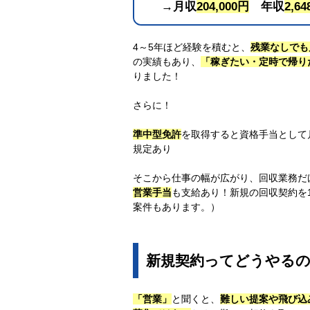
→月収
204,000円
年収
2,64
4～5年ほど経験を積むと、
残業なしでも月
の実績もあり、
「稼ぎたい・定時で帰り
りました！
さらに！
準中型免許
を取得すると資格手当として月
規定あり
そこから仕事の幅が広がり、回収業務だ
営業手当
も支給あり！新規の回収契約を
案件もあります。）
新規契約ってどうやるの
「営業」
と聞くと、
難しい提案や飛び込