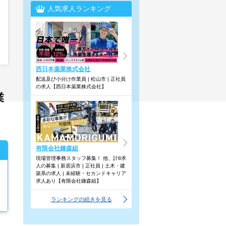
人気求人ランキング
西日本薬業株式会社
配送及び小分け作業員 | 松山市 | 正社員
の求人【西日本薬業株式会社】
業
有限会社鎌森組
現場管理事務スタッフ募集！ 他、計8求
人の募集 | 新居浜市 | 正社員 | 土木・建
築系の求人 | 未経験・セカンドキャリア
求人あり【有限会社鎌森組】
ランキングの続きを見る