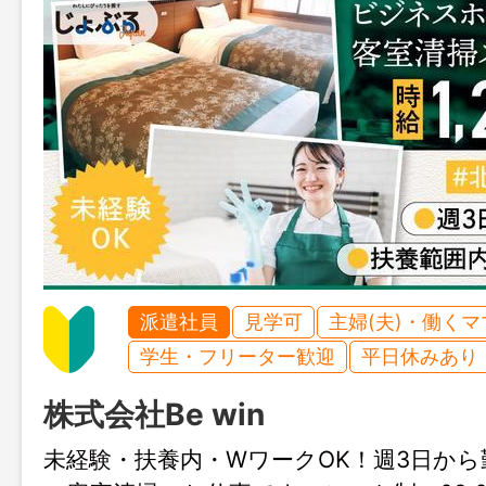
派遣社員
見学可
主婦(夫)・働く
学生・フリーター歓迎
平日休みあり
株式会社Be win
未経験・扶養内・WワークOK！週3日か