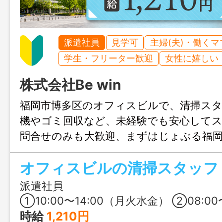
派遣社員
見学可
主婦(夫)・働く
学生・フリーター歓迎
女性に嬉しい
株式会社Be win
福岡市博多区のオフィスビルで、清掃スタ
機やゴミ回収など、未経験でも安心してス
問合せのみも大歓迎、まずはじょぶる福
ご連絡ください。
オフィスビルの清掃スタッフ
派遣社員
①10:00〜14:00（⽉⽕⽔⾦） ②08:00〜13:00（⽊） ※60分の休憩希望者は、9:00
時給
1,210円