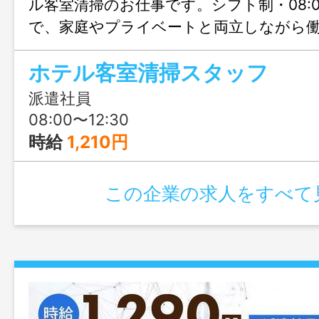
ル客室清掃のお仕事です。シフト制・08:00
で、家庭やプライベートと両立しながら
問合せのみも大歓迎、まずはじょぶる福
ホテル客室清掃スタッフ
ご連絡ください。
派遣社員
08:00〜12:30
時給
1,210円
この企業の求人をすべて