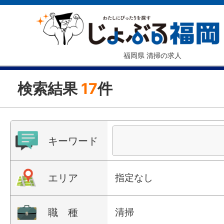
福岡県 清掃の求人
検索結果
17
件
キーワード
エリア
指定なし
職 種
清掃