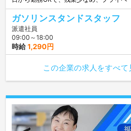
きます。交通費・残業代支給、無料駐車場
ガソリンスタンドスタッフ
心。安定した環境で長く働きたい方、ぜ
い！
派遣社員
09:00～18:00
時給
1,290円
この企業の求人をすべて