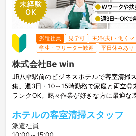
派遣社員
見学可
主婦(夫)・働く
学生・フリーター歓迎
平日休みあり
株式会社Be win
JR八幡駅前のビジネスホテルで客室清掃
集。週3日・10～15時勤務で家庭と両立
ランクOK。黙々作業が好きな方に最適な
合せのみも大歓迎、まずはじょぶる福岡
ホテルの客室清掃スタッフ
連絡ください。
派遣社員
10:00～15:00