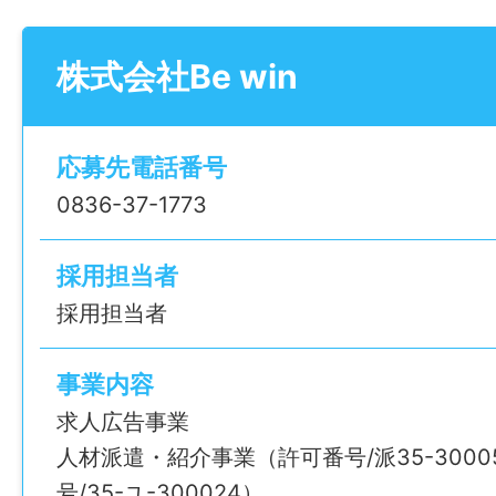
残業は少なめ。
成果に応じた評価制度もあり、頑張った分
株式会社Be win
される環境です。
ピアス・ネイル・髪色も自由。
応募先電話番号
自分らしいスタイルで働けますよ♪
0836-37-1773
——————
【求める⼈物像】
採用担当者
・⼈と話すことが苦にならない⽅
採用担当者
・成果が評価される環境で働きたい⽅
・未経験から営業、接客スキルを⾝につけ
事業内容
——————
求人広告事業
【この求人のポイント】
人材派遣・紹介事業（許可番号/派35-3000
●未経験でも安心の研修制度あり
号/35-ユ-300024）