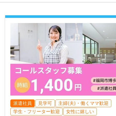
免許・資格
不問
就業時間
09:45〜19:00
休憩時間
75分
就業日
シフト制：週5日
派遣社員
見学可
主婦(夫)・働くママ歓迎
休日・休暇
学生・フリーター歓迎
女性に嬉しい