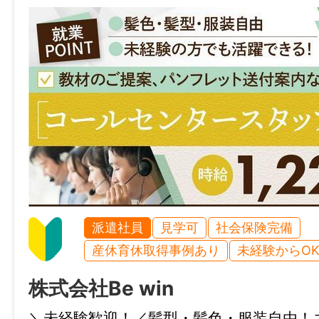
●まずは見学してみたい！気になるお仕事
きたい！など、お気軽にお問い合わせくだ
【こちらの求人 を見ている方へ】
この求人情報に関するお問い合わせは 「掲
る」または、「応募先へ進む」のボタンを
ださい。
「じょぶる福岡」には、このほかにも「シニ
用あり,昇給・昇格あり,残業なし,週1日からO
らOK,シフト自由・選べる,高収入・高時給,
勤務OK,急募,駅から5分以内」などの条件
派遣社員
見学可
社会保険完備
ざいます。
産休育休取得事例あり
未経験からO
※事務や医療系などの内勤から、製造業務や
案件あります。
株式会社Be win
また、未経験者歓迎の職場もご相談可能で
＼未経験歓迎！／髪型・髪色・服装自由！