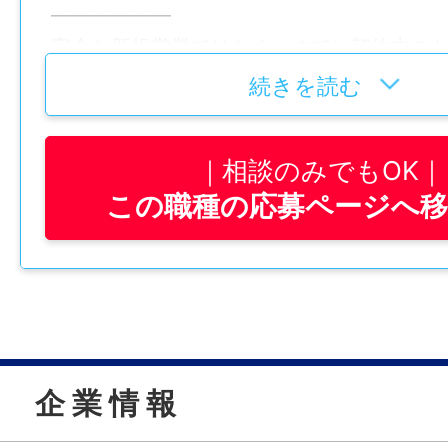
——————
完全な新規営業ではなく、すでに契約中の
話もしやすいのが特徴です♪
続きを読む
発信は1日100件ほどですが、実際に通話する
ほど。
相談のみでもOK
1件15〜20分ほど、落ち着いてご案内します
この職種の応募ページへ
——————
【研修について】
マニュアルが整備されており、
入社後は座学研修→ロールプレイング→実
と、段階的に学んでいきます。
企 業 情 報
困った際にはすぐに先輩や上司がフォロー
——————