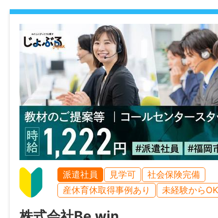
・試用期間：なし
・雇用期間の定め：あり（2～3ヶ月毎）
・契約更新理由：あり（契約期間満了時の
績により判断）
・通算契約期間の上限または更新回数の上限
上限とする。）
・定年制：なし
・再雇用制度：なし
・固定残業代制：なし
・マイカー通勤不可
・地下鉄空港線「中洲川端駅」4番出口直結
派遣社員
見学可
社会保険完備
・福岡市博多区エリア
産休育休取得事例あり
未経験からO
※詳細は、面談時にお伝えします。
株式会社Be win