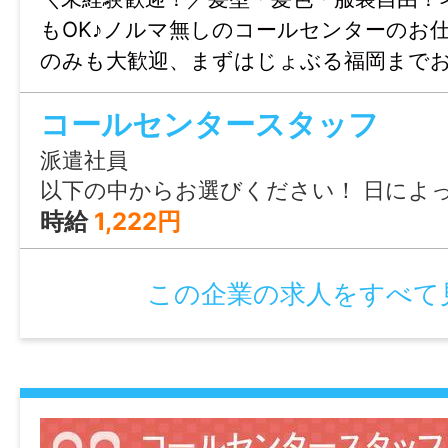
「飲食・フード,販売・接客・サービス,レ
もOK♪ノルマ無しのコールセンターのお
ト・エンタメ,営業,事務・オフィスワーク,教
のみも大歓迎、まずはじょぶる福岡まで
越・ドライバー,軽作業,建築・土木・建設,工
ください。
クリエイティブ,美容・理容・サロン,医療・
コールセンタースタッフ
備・清掃・ビル管理」など幅広い職種を揃
派遣社員
その他にも「完全在宅,在宅OK,フレックス
以下の中からお選びください！ 日によって違う時間で働くもOKです♪ ●月～土 ①17:40～21:00（実働3時間20分） ②18:10～21:00（実働2時間50分） ③18:50～21:00（
スキマ時間勤務,時差出勤,救済採用,勤務開
時給
1,222円
ート面接OK,面接時マスク着用」など現在
せたご提案も可能です！お気軽にご相談く
この企業の求人をすべて
【ハローワークでの求人をお探しの方も歓
担当者：神山 学
情報公開日
2026/05/25 00:00