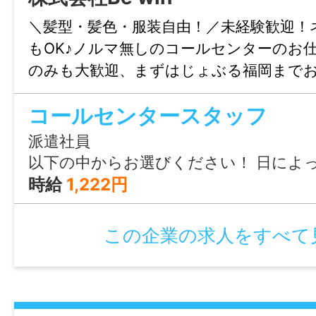
《じょぶるのご紹介》
＼髪型・髪色・服装自由！／未経験歓迎！
●あなたのご希望のお仕事を私たちがお探
もOK♪ノルマ無しのコールセンターのお
●当社（株式会社Be win）が運営する「じ
のみも大歓迎、まずはじょぶる福岡まで
は福岡の地域に特化した就職・転職サポー
ください。
す！
コールセンタースタッフ
豊富な求人データから専任のコンサルタン
派遣社員
ャリアやご希望をふまえ、勤務内容・勤務
以下の中からお選びください！ 日によって違う時間で働くもOKです♪ ●月～土 ①17:40～21:00（実働3時間20分） ②18:10～21:00（実働2時間50分） ③18:50～21:00（
期間・給与などご希望のお仕事をご紹介し
時給
1,222円
●こちらの求人の面接日の調整や条件の交
で、徹底的にサポート致します！ 就業開始
この企業の求人をすべて
ろん、就業後のお困りごとも当社のスタッ
フォロー致します！
●お仕事のご紹介や、ご相談に、料金は一
で、ご安心下さい。