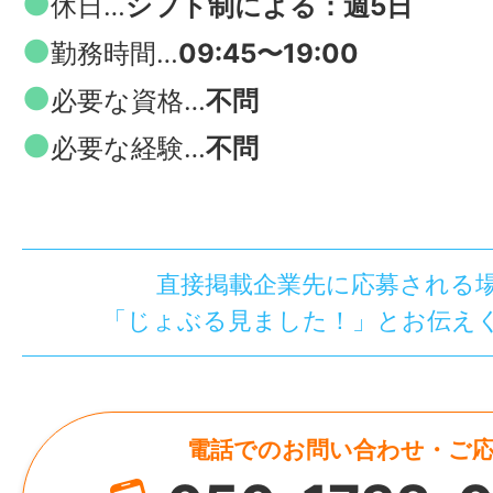
●
休日…
シフト制による：週5日
●
勤務時間…
09:45〜19:00
●
必要な資格…
不問
●
必要な経験…
不問
直接掲載企業先に応募される
「じょぶる見ました！」とお伝え
電話でのお問い合わせ・ご