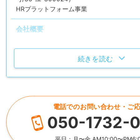
●シフト制による、週休2日制！
HRプラットフォーム事業
●ピアス・ネイル・髪色も自由♪
——————
会社概要
仕事内容変更の可能性：なし
社名
就業場所
株式会社Be win
続きを読む
福岡県福岡市博多区
最寄り駅：地下鉄空港線「中洲川端駅」4番
設立
勤務地変更の可能性：なし
2007年2月14日
最寄り駅
電話でのお問い合わせ・ご
代表者
地下鉄空港線「中洲川端駅」4番出口直結
050-1732-0
河村 勝就
給与
資本金
平日：月〜金 AM10:00〜PM6: