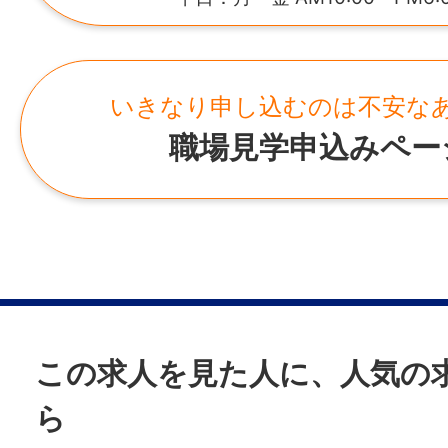
時給 1,450円
2,000万円
雇用形態
所在地
いきなり申し込むのは不安な
派遣社員
福岡県福岡市中央区天神2-3-36 404号
職場見学申込みペー
経験
事業所
不問
・福岡営業所
福岡県福岡市中央区天神2-3-36 404号
年齢制限
不問
この求人を見た人に、人気の
学歴
ら
不問