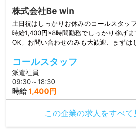
シフト制による
株式会社Be win
諸手当
土日祝はしっかりお休みのコールスタッ
通勤手当あり(規定あり)
時給1,400円×8時間勤務でしっかり稼げ
その他手当あり(時間外手当)
OK。お問い合わせのみも大歓迎、まずは
でお気軽にご連絡ください。
コールスタッフ
加入保険等
社会保険完備（雇用・健康・労災・厚生）
派遣社員
09:30～18:30
時間外
時給
1,400円
月平均0〜10時間
この企業の求人をすべて
特記事項
・受動喫煙防止対策：敷地内禁煙