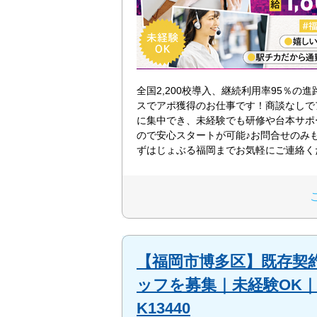
全国2,200校導入、継続利用率95％の
スでアポ獲得のお仕事です！商談なしで
に集中でき、未経験でも研修や台本サポ
ので安心スタートが可能♪お問合せのみ
ずはじょぶる福岡までお気軽にご連絡く
【福岡市博多区】既存契
ッフを募集｜未経験OK
K13440