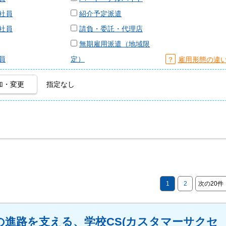
社員
紹介予定派遣
社員
請負・委託・代理店
無期雇用派遣（地域限
員
定）
？
雇用形態の違
加・変更
指定なし
1
2
次の20件
の進路を⽀える、学校CS(カスタマーサクセ