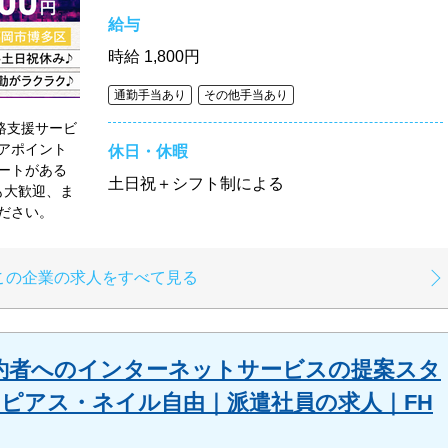
給与
時給
1,800円
通勤手当あり
その他手当あり
進路支援サービ
アポイント
休日・休暇
ートがある
土日祝＋シフト制による
も大歓迎、ま
ださい。
この企業の求人をすべて見る
約者へのインターネットサービスの提案スタ
｜ピアス・ネイル自由｜派遣社員の求人｜FH