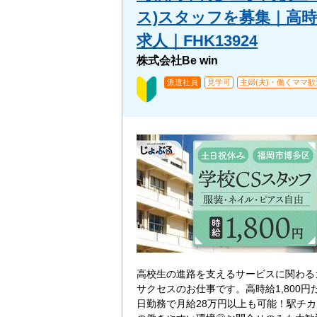
ス)スタッフを募集｜高時
求人｜FHK13924
株式会社Be win
派遣社員
見学可
主婦(夫)・働くママ歓
高校生の進路を支えるサービスに関わる
サクセスのお仕事です。高時給1,800円
日勤務で月給28万円以上も可能！駅チ