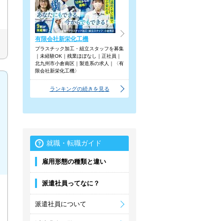
有限会社新栄化工機
プラスチック加工・組立スタッフを募集
｜未経験OK｜残業ほぼなし｜正社員｜
北九州市小倉南区｜製造系の求人｜〈有
限会社新栄化工機〉
ランキングの続きを見る
就職・転職ガイド
雇用形態の種類と違い
派遣社員ってなに？
派遣社員について