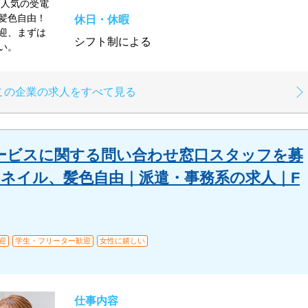
、人気の受電
髪色自由！
休日・休暇
迎、まずは
シフト制による
い。
この企業の求人をすべて見る
ービスに関する問い合わせ窓⼝スタッフを募
、ネイル、髪⾊⾃由｜派遣・事務系の求人｜F
迎
学生・フリーター歓迎
女性に嬉しい
仕事内容