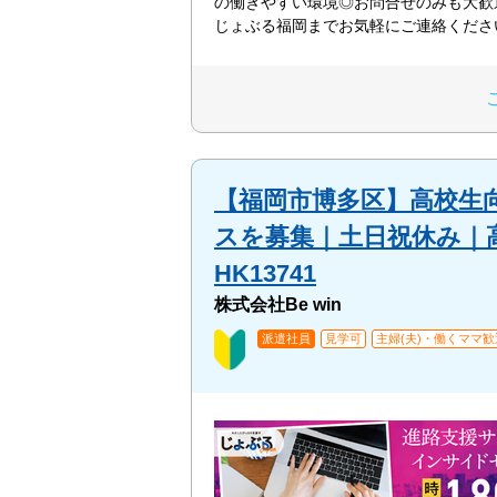
の働きやすい環境◎お問合せのみも大歓
じょぶる福岡までお気軽にご連絡くださ
【福岡市博多区】⾼校⽣
スを募集｜土日祝休み｜高
HK13741
株式会社Be win
派遣社員
見学可
主婦(夫)・働くママ歓