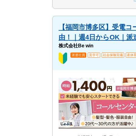
【福岡市博多区】受電コ
由！｜週4日からOK｜派遣
株式会社Be win
派遣社員
見学可
社会保険完備
産休