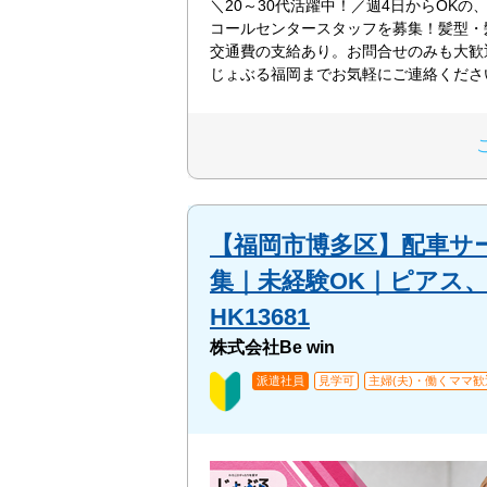
＼20～30代活躍中！／週4日からOKの
コールセンタースタッフを募集！髪型・
交通費の支給あり。お問合せのみも大歓
じょぶる福岡までお気軽にご連絡くださ
【福岡市博多区】配⾞サ
集｜未経験OK｜ピアス
HK13681
株式会社Be win
派遣社員
見学可
主婦(夫)・働くママ歓