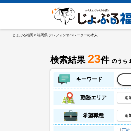
じょぶる福岡
> 福岡県 テレフォンオペレーターの求人
23
検索結果
件
のうち 
キーワード
勤務エリア
追
希望職種
追
正社