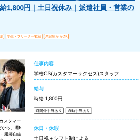
給1,800円｜土日祝休み｜派遣社員・営業の
迎
学生・フリーター歓迎
未経験からOK
仕事内容
学校CS(カスタマーサクセス)スタッフ
給与
時給
1,800円
時間外手当あり
通勤手当あり
カスタマー
だから、週5
休日・休暇
カ・服装自由
土日祝＋シフト制による