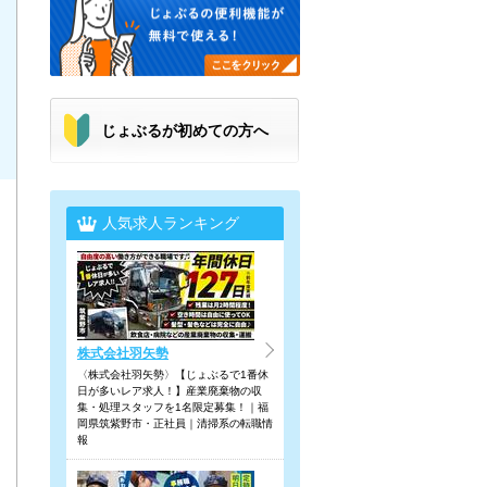
じょぶるが初めての方へ
人気求人ランキング
株式会社羽矢勢
〈株式会社羽矢勢〉【じょぶるで1番休
日が多いレア求人！】産業廃棄物の収
集・処理スタッフを1名限定募集！｜福
岡県筑紫野市・正社員｜清掃系の転職情
報