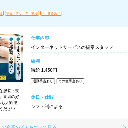
迎
学生・フリーター歓迎
平日休みあり
仕事内容
インターネットサービスの提案スタッフ
給与
時給
1,450円
通勤手当あり
その他手当あり
な服装・髪
」直結の好
休日・休暇
みも大歓迎、
シフト制による
ください。
この企業の求人をすべて見る