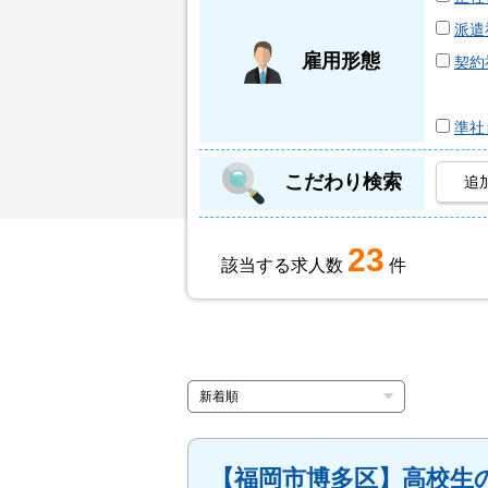
派遣
雇用形態
契約
準社
こだわり検索
追
23
該当する求人数
件
【福岡市博多区】⾼校⽣