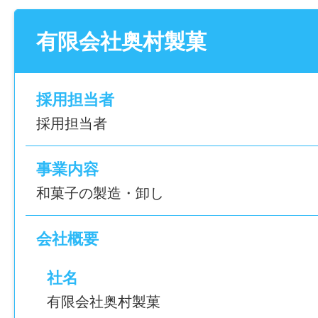
給与
月給 250,000円以上
有限会社奥村製菓
賞与
年2回（業績による）
採用担当者
採用担当者
雇用形態
正社員
事業内容
和菓子の製造・卸し
経験
未経験可
会社概要
社名
年齢制限
有限会社奥村製菓
〜64歳(定年制度を上限とするため)