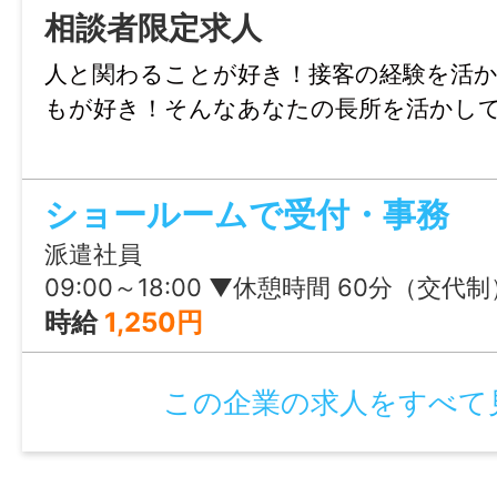
【固定残業代の内訳】
相談者限定求人
月給：250,000円
人と関わることが好き！接客の経験を活
※時間外労働の有無にかかわらず､30時間分
もが好き！そんなあなたの長所を活かして
しての50,000円を含む。
なお、30時間を超える時間外労働分につい
追加で支給
ショールームで受付・事務
派遣社員
情報公開日
09:00～18:00 ▼休憩時間 60分（交代制） ▼残業
2026/06/22 00:00
時給
1,250円
この企業の求人をすべて