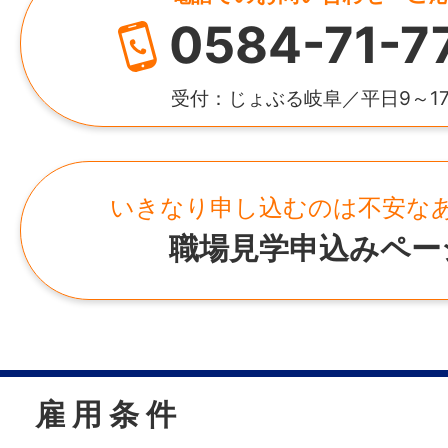
0584-71-7
受付：じょぶる岐阜／平日9～1
いきなり申し込むのは不安な
職場見学申込みペー
雇 用 条 件