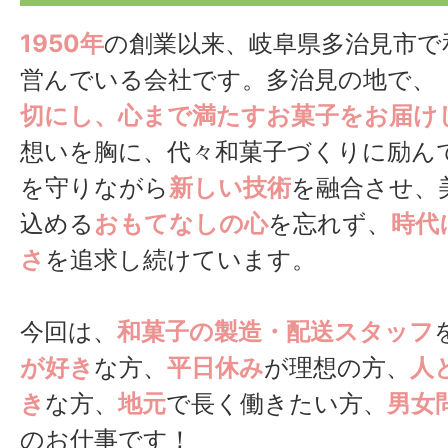
1950年
の創業以来、岐阜県多治見市で
営んでいる会社です。多治見の地で、
切にし、心まで満たすお菓子をお届け
想いを胸に、代々和菓子づくりに励ん
を守りながら
新しい技術
を融合させ、
込める
おもてなしの心
を忘れず、
時代
さ
を追求し続けています。
今回は、
和菓子の製造・配送スタッフ
が好き
な方、
平日休み
が理想の方、
人
き
な方、
地元
で長く働きたい方、
男女
のお仕事です！