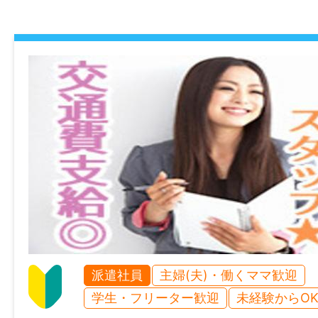
マイカー通勤
可
時間外
月平均：30時間程度
特記事項
・受動喫煙防止対策： 屋内禁煙
・試用期間：1-3ヶ月
・試用期間中の労働条件：同条件
・雇用期間の定め：なし
・定年制：あり（65歳）
派遣社員
主婦(夫)・働くママ歓迎
・再雇用制度：なし
学生・フリーター歓迎
未経験からO
・固定残業代制：あり