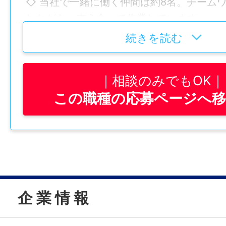
◇ 当社で一緒に働く仲間は約8名。チーム
しながら、支え合って作業しています。
続きを読む
優しい先輩ばかりなので、分からないこと
相談ができ、未経験の方でもすぐに馴染ん
相談のみでもOK
す！
この職種の応募ページへ
GF=0001
仕事内容変更の可能性：なし
就業場所
〒507-0825 岐阜県多治見市京町5-78-2
企 業 情 報
勤務地変更の可能性：なし