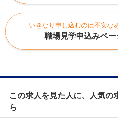
岐阜県多治見市京町5-78-2
就業日
シフト制
いきなり申し込むのは不安な
休日・休暇
職場見学申込みペー
シフト制による月8日お休み（日曜午後は休
諸手当
通勤手当あり
その他手当あり(時間外手当)
加入保険等
この求人を見た人に、人気の
社会保険完備（雇用・健康・労災・厚生）
ら