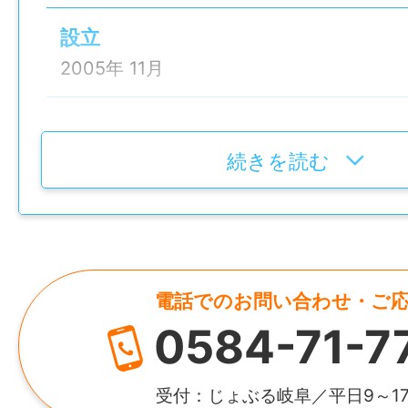
設立
学歴
2005年 11月
不問
代表者
免許・資格
奥村 吉春
続きを読む
必須：普通自動車運転免許(AT限定可)
資本金
就業時間
300万円
6:00-18:00の間でシフト制（実働8時間）
＜例＞6:00～15:00、8:00～17:00など
電話でのお問い合わせ・ご
HP
0584-71-7
https://umaimoti.com/news/index.html
休憩時間
60分
所在地
受付：じょぶる岐阜／平日9～1